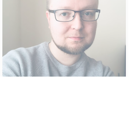
Vähempikin riittäisi?
Aku Laatikainen
31.7.2026
09:00
Tämän vuoden marraskuussa ilmestyy kaikkien aikojen
odotetuin ja ennakkotilatuin, ja hyvin todennäköisesti myös
kaikkien aikojen myydyimmäksi videopeliksi nouseva GTA VI.