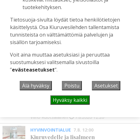
Tilaajille
tuotekehityksen.
Aku Laatikainen
29.7.2026
08:00
Tietosuoja-sivulta löydät tietoa henkilötietojen
Äiti ja tytär kirjoittavat sodasta ja
käsittelystä. Osa Kiuruvesilehden tallentamista
siirtolaisuudesta – kirjojen päähenkilöt ja
tunnisteista on välttämättömiä palvelujen ja
toinen kirjoittaja ovat kotoisin
sisällön tarjoamiseksi.
Kiuruveden Ruutanalta
Tilaajille
Voit aina muuttaa asetuksiasi ja peruuttaa
Aku Laatikainen
22.7.2026
11:00
suostumuksesi valitsemalla sivustoilla
”
evästeasetukset
”.
UUSIMMAT
Älä hyväksy
Poistu
Asetukset
Hyväksy kaikki
MIELIPIDE
7.8. 12:26
Terveisiä eduskuntaan
Vilho Ruotsalainen
7.8.2026
12:26
HYVINVOINTIALUE
7.8. 12:00
Kiuruvedelle ja Iisalmeen