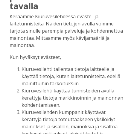
kuitenkin myös huolenaiheita
tavalla
tulevaisuudesta
Tilaajille
Keräämme Kiuruvesilehdessä eväste- ja
Aku Laatikainen
7.8.2026
09:00
laitetunnisteita. Näiden tietojen avulla voimme
tarjota sinulle parempia palveluja ja kohdennettua
Uuden televisiosarjan kuvauksissa käy
mainontaa. Mittaamme myös kävijämääriä ja
hyörinä – Katso kuvista, miltä
mainontaa.
kuvauspaikalla Kiuruveden keskustassa
näyttää
Kun hyväksyt evästeet,
Tilaajille
Hanna Soini
31.7.2026
14:51
Kiuruvesilehti tallentaa tietoja laitteelle ja
käyttää tietoja, kuten laitetunnisteita, edellä
Kauppojen perustaminen maaseudulle
mainittuihin tarkoituksiin.
sallittiin 1860-luvun alussa – vähitellen
Kiuruvesilehti käyttää tunnisteiden avulla
kaupanteko levittäytyi koko Kiuruvedelle
kerättyjä tietoja markkinoinnin ja mainonnan
Tilaajille
kohdentamiseen.
Jouko Kokkonen
31.7.2026
12:00
Kiuruvesilehden kumppanit käyttävät
Perinteiset Eloajelut järjestetään ensi
kerättyjä tietoja toteuttaakseen yksilöidyt
viikolla – luvassa on jälleen monipuolista
mainokset ja sisällön, mainoksia ja sisältöä
ohjelmaa
koskevat mittaukset, yleisötilastot ja