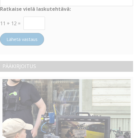
Ratkaise vielä laskutehtävä:
11
+
12
=
Lähetä vastaus
PÄÄKIRJOITUS