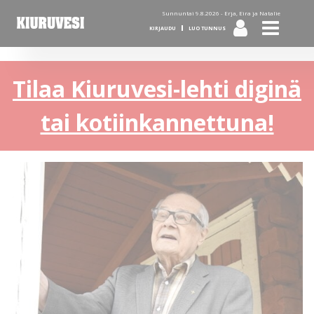
Sunnuntai 9.8.2026 -
Erja, Eira ja Natalie
KIRJAUDU
LUO TUNNUS
Tilaa Kiuruvesi-lehti diginä
tai kotiinkannettuna!