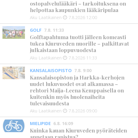
ostopalvelulääkäri – tarkoituksena on
helpottaa kaupunkien lääkäripulaa
Aku Laatikainen
7.8.2026
12:00
GOLF
7.8. 11:33
Golftapahtuma tuotti jälleen komeasti
tukea Kiuruveden nuorille – palkittavat
julkaistaan loppuvuodesta
Aku Laatikainen
7.8.2026
11:33
KANSALAISOPISTO
7.8. 9:00
Kansalaisopiston ja Harkka-kerhojen
uudet lukuvuodet ovat alkamassa –
rehtori Maija-Leena Kemppaisella on
kuitenkin myös huolenaiheita
tulevaisuudesta
Aku Laatikainen
7.8.2026
09:00
MIELIPIDE
6.8. 16:09
Kuinka kauan Kiuruveden pyöräteiden
annetaan rapistua?