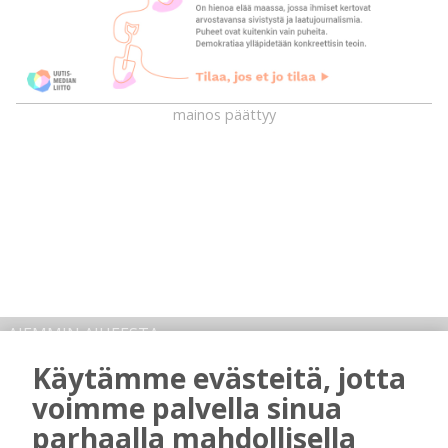
mainos päättyy
AIEMMIN AIHEESTA
Käytämme evästeitä, jotta
Kansalaisopiston ja Harkka-kerhojen
voimme palvella sinua
uudet lukuvuodet ovat alkamassa –
rehtori Maija-Leena Kemppaisella on
parhaalla mahdollisella