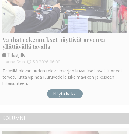
Vanhat rakennukset näyttivät arvonsa
yllättävällä tavalla
Tilaajille
Hanna Soini
5.8.2026
06:00
Tekeillä olevan uuden televisiosarjan kuvaukset ovat tuoneet
tervetullutta vipinää Kiuruvedelle Iskelmäviikon jälkeiseen
hiljaisuuteen.
Näytä kaikki
KOLUMNI