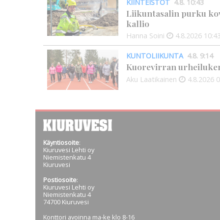
KIINTEISTÖT
4.8. 10:43
Liikuntasalin purku kov
kallio
Hanna Soini
4.8.2026
10:4
KUNTOLIIKUNTA
4.8. 9:14
Kuorevirran urheiluken
Aku Laatikainen
4.8.2026
0
Käyntiosoite
:
Kiuruvesi Lehti oy
Niemistenkatu 4
Kiuruvesi
Postiosoite
:
Kiuruvesi Lehti oy
Niemistenkatu 4
74700 Kiuruvesi
Konttori avoinna ma-ke klo 8-16