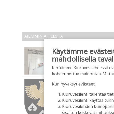
AIEMMIN AIHEESTA
Käytämme evästeitä
Onko Helsinki koko S
Tilaajille
mahdollisella taval
Vilho Ruotsalainen
29.7.2
Keräämme Kiuruvesilehdessä eväst
kohdennettua mainontaa. Mitta
Kunta on asukkaidensa
Kun hyväksyt evästeet,
Tilaajille
Kiuruvesilehti tallentaa tiet
Suvi Louhelainen
29.7.202
Kiuruvesilehti käyttää tun
Kiuruvesilehden kumppanit k
sisältöä koskevat mittaukset