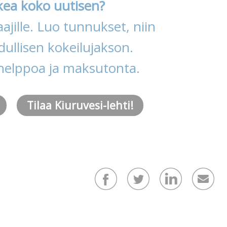
kea koko uutisen?
ajille. Luo tunnukset, niin
ullisen kokeilujakson.
helppoa ja maksutonta.
Tilaa Kiuruvesi-lehti!