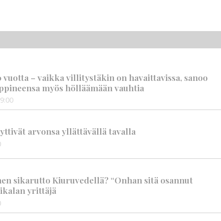
vuotta – vaikka villitystäkin on havaittavissa, sanoo
ppineensa myös hölläämään vauhtia
9:00
tivät arvonsa yllättävällä tavalla
0
nen sikarutto Kiuruvedellä? “Onhan sitä osannut
ikalan yrittäjä
0