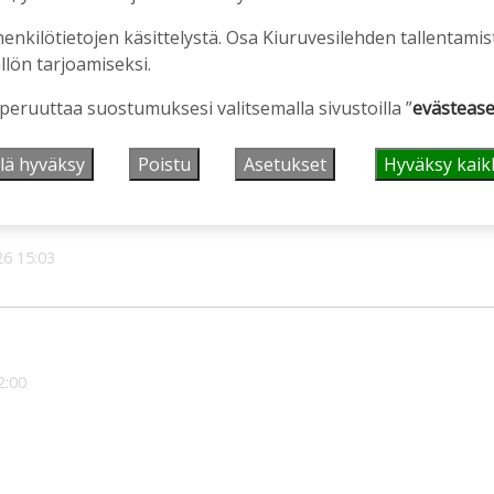
henkilötietojen käsittelystä. Osa Kiuruvesilehden tallentamis
see kunnioituksen
llön tarjoamiseksi.
 peruuttaa suostumuksesi valitsemalla sivustoilla ”
evästease
026
13:26
lä hyväksy
Poistu
Asetukset
Hyväksy kaik
laajentaa ja saattaa kestäväksi
26
15:03
2:00