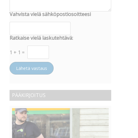
Vahvista vielä sähköpostiosoitteesi
Ratkaise vielä laskutehtävä:
1
+
1
=
Lähetä vastaus
PÄÄKIRJOITUS