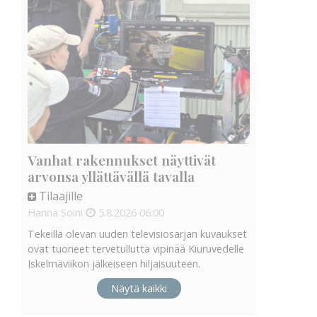
Vanhat rakennukset näyttivät
arvonsa yllättävällä tavalla
Tilaajille
Hanna Soini
5.8.2026
06:00
Tekeillä olevan uuden televisiosarjan kuvaukset
ovat tuoneet tervetullutta vipinää Kiuruvedelle
Iskelmäviikon jälkeiseen hiljaisuuteen.
Näytä kaikki