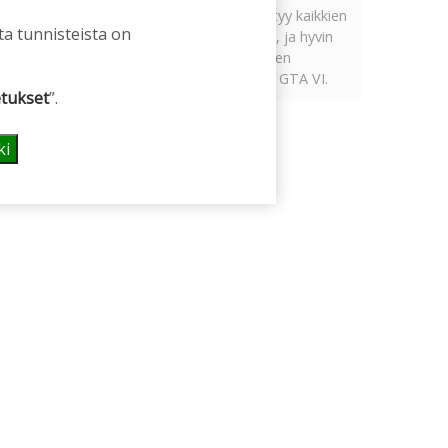
Tämän vuoden marraskuussa ilmestyy kaikkien
ta tunnisteista on
aikojen odotetuin ja ennakkotilatuin, ja hyvin
todennäköisesti myös kaikkien aikojen
myydyimmäksi videopeliksi nouseva GTA VI.
tukset
”.
ki