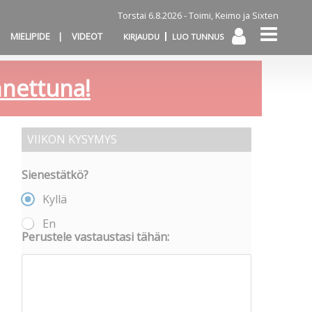
Torstai 6.8.2026 -
Toimi, Keimo ja Sixten
MIELIPIDE
VIDEOT
KIRJAUDU
LUO TUNNUS
annettuna!
VIIKON KYSYMYS
Sienestätkö?
Kyllä
En
Perustele vastaustasi tähän: