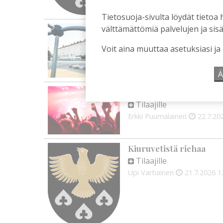
Tietosuoja-sivulta löydät tietoa 
Koulun historia ansait
välttämättömiä palvelujen ja sisä
Tilaajille
Voit aina muuttaa asetuksiasi ja
Vilho Ruotsalainen
28.7.2
Ä
Iskelmäviikon ilo pitää 
Tilaajille
Erkki Puumalainen
22.7.20
Kiuruvetistä riehaa
Tilaajille
Upi Vartiainen
21.7.2026
1