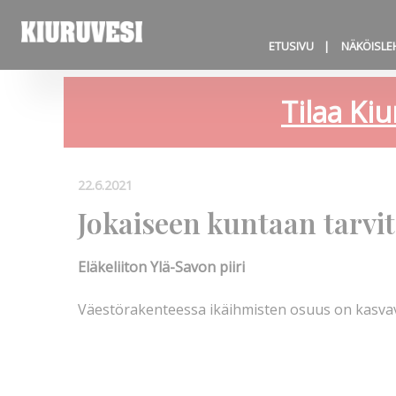
ETUSIVU
NÄKÖISLE
Tilaa Kiu
22.6.2021
Jokaiseen kuntaan tarvit
Eläkeliiton Ylä-Savon piiri
Väestörakenteessa ikäihmisten osuus on kasv