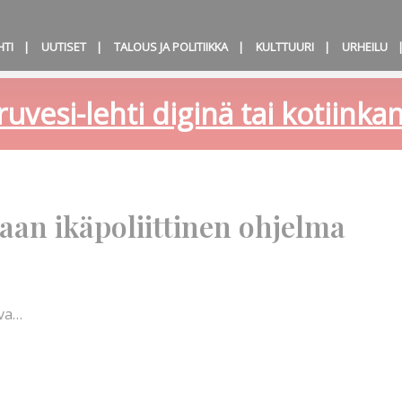
HTI
UUTISET
TALOUS JA POLITIIKKA
KULTTUURI
URHEILU
ruvesi-lehti diginä tai kotiink
aan ikäpoliittinen ohjelma
ava…