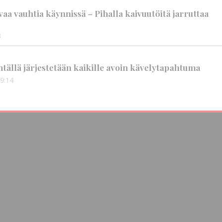
aa vauhtia käynnissä – Pihalla kaivuutöitä jarruttaa
3
tällä järjestetään kaikille avoin kävelytapahtuma
9:14