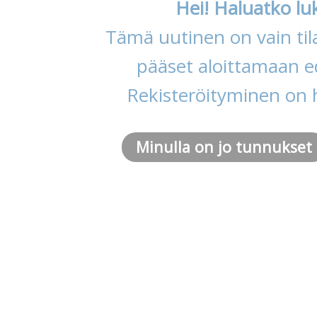
Hei! Haluatko lu
Tämä uutinen on vain tila
pääset aloittamaan ed
Rekisteröityminen on 
Minulla on jo tunnukset