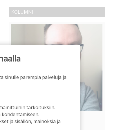
KOLUMNI
haalla
a sinulle parempia palveluja ja
 mainittuihin tarkoituksiin.
an kohdentamiseen.
Vähempikin riittäisi?
et ja sisällön, mainoksia ja
Aku Laatikainen
31.7.2026
09:00