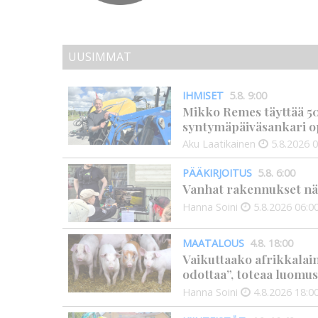
UUSIMMAT
IHMISET
5.8. 9:00
Mikko Remes täyttää 50 
syntymäpäiväsankari o
Aku Laatikainen
5.8.2026
0
PÄÄKIRJOITUS
5.8. 6:00
Vanhat rakennukset näyt
Hanna Soini
5.8.2026
06:0
MAATALOUS
4.8. 18:00
Vaikuttaako afrikkalai
odottaa”, toteaa luomus
Hanna Soini
4.8.2026
18:0