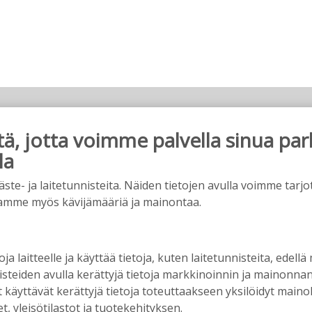
, jotta voimme palvella sinua par
uomi?
la
026
15:40
e- ja laitetunnisteita. Näiden tietojen avulla voimme tarjot
amme myös kävijämääriä ja mainontaa.
 ja kyliensä summa
oja laitteelle ja käyttää tietoja, kuten laitetunnisteita, edellä
6
15:35
nisteiden avulla kerättyjä tietoja markkinoinnin ja mainonn
äyttävät kerättyjä tietoja toteuttaakseen yksilöidyt mainoks
, yleisötilastot ja tuotekehityksen.