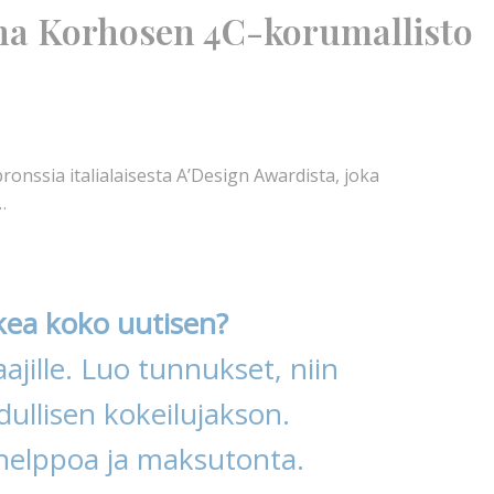
na Korhosen 4C-korumallisto
nssia italialaisesta A’Design Awardista, joka
…
kea koko uutisen?
ajille. Luo tunnukset, niin
ullisen kokeilujakson.
helppoa ja maksutonta.