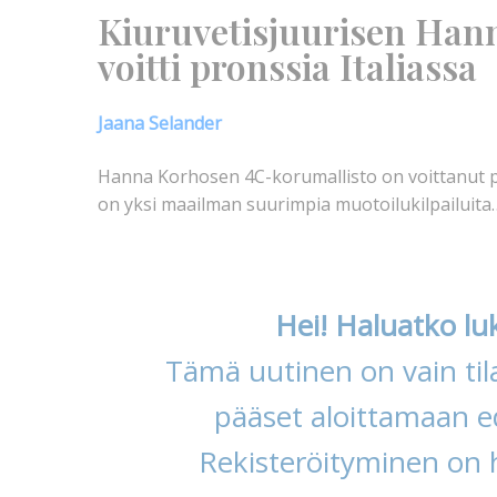
Kiuruvetisjuurisen Han
voitti pronssia Italiassa
Jaana Selander
Hanna Korhosen 4C-korumallisto on voittanut pro
on yksi maailman suurimpia muotoilukilpailuita
Hei! Haluatko lu
Tämä uutinen on vain tila
pääset aloittamaan ed
Rekisteröityminen on 