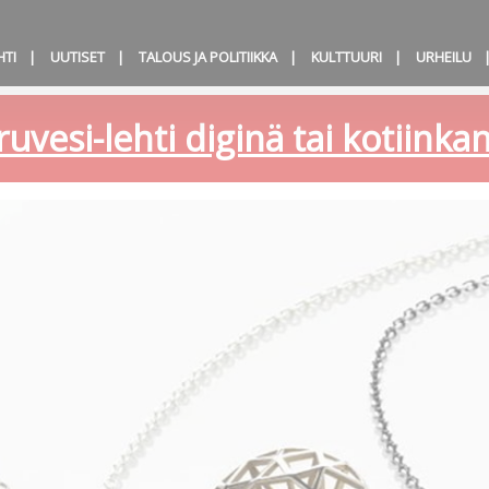
HTI
UUTISET
TALOUS JA POLITIIKKA
KULTTUURI
URHEILU
ruvesi-lehti diginä tai kotiink