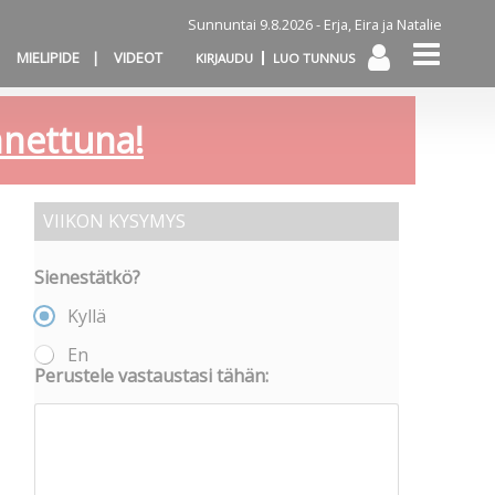
Sunnuntai 9.8.2026 -
Erja, Eira ja Natalie
MIELIPIDE
VIDEOT
KIRJAUDU
LUO TUNNUS
annettuna!
VIIKON KYSYMYS
Sienestätkö?
Kyllä
En
Perustele vastaustasi tähän: