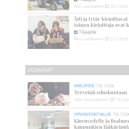
Aku Laatikainen
29.7.2026
Äiti ja tytär kirjoittava
toinen kirjoittaja ovat
Tilaajille
Aku Laatikainen
22.7.2026
UUSIMMAT
MIELIPIDE
7.8. 12:26
Terveisiä eduskuntaan
Vilho Ruotsalainen
7.8.202
HYVINVOINTIALUE
7.8. 12:0
Kiuruvedelle ja Iisalme
kaupunkien lääkäripul