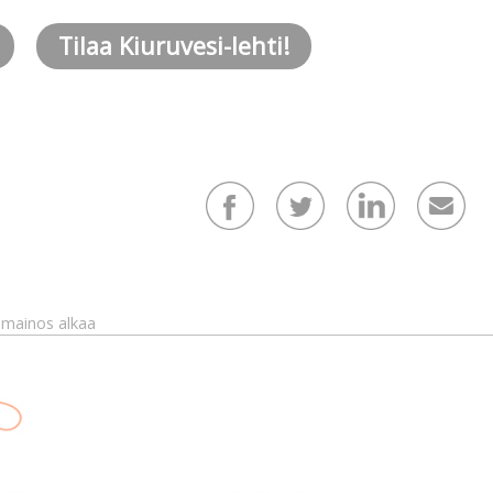
Tilaa Kiuruvesi-lehti!
mainos alkaa