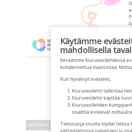
Käytämme evästeitä
mahdollisella taval
Keräämme Kiuruvesilehdessä eväst
m
kohdennettua mainontaa. Mitta
Kun hyväksyt evästeet,
Kiuruvesilehti tallentaa tiet
Kiuruvesilehti käyttää tun
Kiuruvesilehden kumppanit k
sisältöä koskevat mittaukset
Tietosuoja-sivulta löydät tietoa 
AIEMMIN AIHEESTA
välttämättömiä palvelujen ja sisä