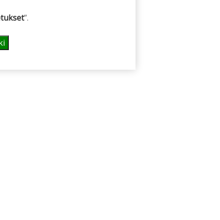
tukset
”.
ki