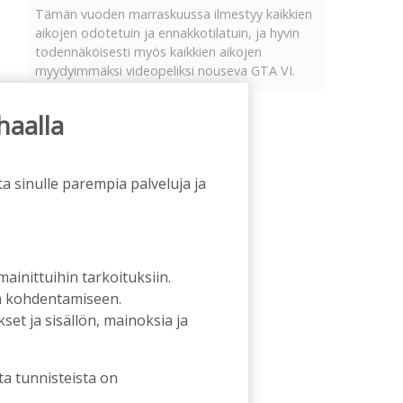
Tämän vuoden marraskuussa ilmestyy kaikkien
aikojen odotetuin ja ennakkotilatuin, ja hyvin
todennäköisesti myös kaikkien aikojen
myydyimmäksi videopeliksi nouseva GTA VI.
haalla
a sinulle parempia palveluja ja
 mainittuihin tarkoituksiin.
an kohdentamiseen.
et ja sisällön, mainoksia ja
ta tunnisteista on