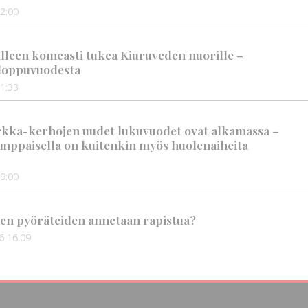
2:00
älleen komeasti tukea Kiuruveden nuorille –
n loppuvuodesta
1:33
rkka-kerhojen uudet lukuvuodet ovat alkamassa –
mppaisella on kuitenkin myös huolenaiheita
9:00
en pyöräteiden annetaan rapistua?
6
16:09