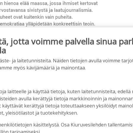
, jotta voimme palvella sinua par
la
e- ja laitetunnisteita. Näiden tietojen avulla voimme tarjot
ainos päättyy
amme myös kävijämääriä ja mainontaa.
oja laitteelle ja käyttää tietoja, kuten laitetunnisteita, edellä
nisteiden avulla kerättyjä tietoja markkinoinnin ja mainonn
äyttävät kerättyjä tietoja toteuttaakseen yksilöidyt mainoks
, yleisötilastot ja tuotekehityksen.
henkilötietojen käsittelystä. Osa Kiuruvesilehden tallentamis
llön tarjoamiseksi.