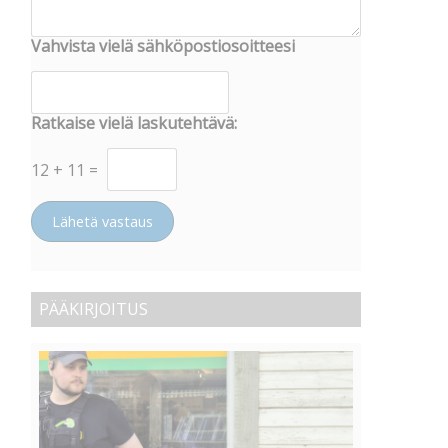
Vahvista vielä sähköpostiosoitteesi
Ratkaise vielä laskutehtävä:
12
+
11
=
Lähetä vastaus
PÄÄKIRJOITUS