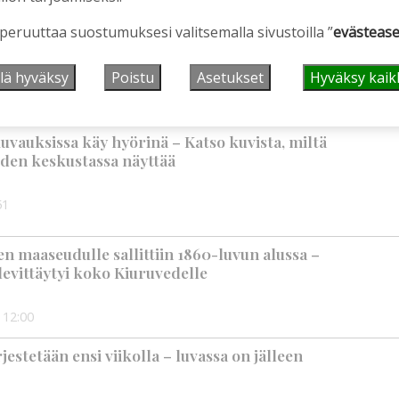
rkka-kerhojen uudet lukuvuodet ovat alkamassa –
 peruuttaa suostumuksesi valitsemalla sivustoilla ”
evästease
mppaisella on kuitenkin myös huolenaiheita
lä hyväksy
Poistu
Asetukset
Hyväksy kaik
9:00
uvauksissa käy hyörinä – Katso kuvista, miltä
den keskustassa näyttää
51
 maaseudulle sallittiin 1860-luvun alussa –
levittäytyi koko Kiuruvedelle
12:00
rjestetään ensi viikolla – luvassa on jälleen