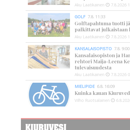
Aku Laatikainen
7.8.2026
1
GOLF
7.8. 11:33
Golftapahtuma tuotti j
palkittavat julkaistaa
Aku Laatikainen
7.8.2026
1
KANSALAISOPISTO
7.8. 9:00
Kansalaisopiston ja Ha
rehtori Maija-Leena Ke
tulevaisuudesta
Aku Laatikainen
7.8.2026
0
MIELIPIDE
6.8. 16:09
Kuinka kauan Kiuruved
Vilho Ruotsalainen
6.8.202