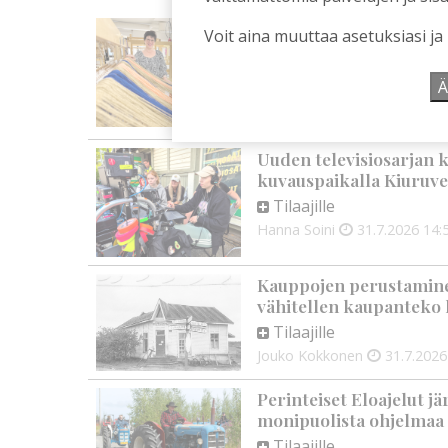
Kansalaisopiston ja Ha
Voit aina muuttaa asetuksiasi ja
rehtori Maija-Leena Ke
tulevaisuudesta
Ä
Tilaajille
Aku Laatikainen
7.8.2026
0
Uuden televisiosarjan k
kuvauspaikalla Kiuruve
Tilaajille
Hanna Soini
31.7.2026
14:
Kauppojen perustaminen
vähitellen kaupanteko 
Tilaajille
Jouko Kokkonen
31.7.2026
Perinteiset Eloajelut jä
monipuolista ohjelmaa
Tilaajille