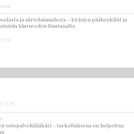
08:00
t sodasta ja siirtolaisuudesta – kirjojen päähenkilöt ja
 kotoisin Kiuruveden Ruutanalta
11:00
6
12:26
0
en ostopalvelulääkäri – tarkoituksena on helpottaa
aa