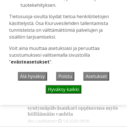
löytyi
tuotekehityksen.
Tilaajille
Tietosuoja-sivulta löydät tietoa henkilötietojen
Hanna Soini
3.8.2026
10:33
käsittelystä. Osa Kiuruvesilehden tallentamista
Rattijuoppoja jäi eniten kiinni Pohjois-
tunnisteista on välttämättömiä palvelujen ja
Savossa
sisällön tarjoamiseksi.
Tilaajille
Voit aina muuttaa asetuksiasi ja peruuttaa
Hanna Soini
1.8.2026
06:15
suostumuksesi valitsemalla sivustoilla
”
evästeasetukset
”.
UUSIMMAT
Älä hyväksy
Poistu
Asetukset
Hyväksy kaikki
IHMISET
5.8. 9:00
Mikko Remes täyttää 50 vuotta – vaikka
villitystäkin on havaittavissa, sanoo
syntymäpäiväsankari oppineensa myös
hölläämään vauhtia
Aku Laatikainen
5.8.2026
09:00