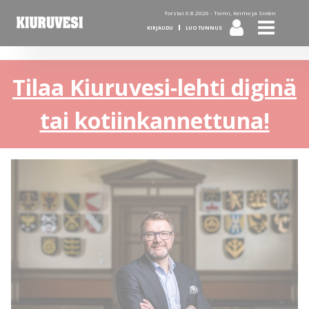
Torstai 6.8.2026 -
Toimi, Keimo ja Sixten
KIRJAUDU
LUO TUNNUS
Tilaa Kiuruvesi-lehti diginä
tai kotiinkannettuna!