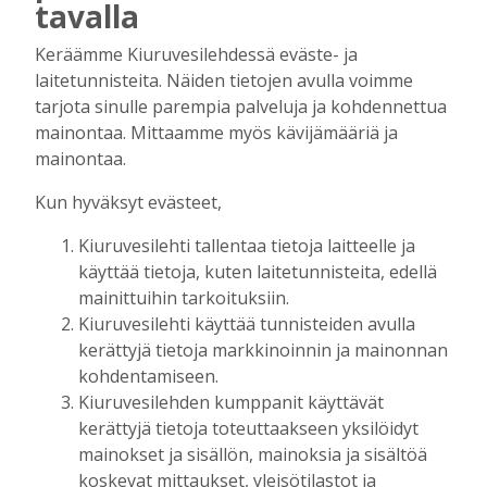
tavalla
villitystäkin on havaittavissa, sanoo
syntymäpäiväsankari oppineensa myös
Keräämme Kiuruvesilehdessä eväste- ja
hölläämään vauhtia
laitetunnisteita. Näiden tietojen avulla voimme
Tilaajille
tarjota sinulle parempia palveluja ja kohdennettua
Aku Laatikainen
5.8.2026
09:00
mainontaa. Mittaamme myös kävijämääriä ja
Vaikuttaako afrikkalainen sikarutto
mainontaa.
Kiuruvedellä? “Onhan sitä osannut
odottaa”, toteaa luomusikalan yrittäjä
Kun hyväksyt evästeet,
Tilaajille
Kiuruvesilehti tallentaa tietoja laitteelle ja
Hanna Soini
4.8.2026
18:00
käyttää tietoja, kuten laitetunnisteita, edellä
Liikuntasalin purku kovaa vauhtia
mainittuihin tarkoituksiin.
käynnissä – Pihalla kaivuutöitä jarruttaa
Kiuruvesilehti käyttää tunnisteiden avulla
kallio
kerättyjä tietoja markkinoinnin ja mainonnan
Tilaajille
kohdentamiseen.
Hanna Soini
4.8.2026
10:43
Kiuruvesilehden kumppanit käyttävät
kerättyjä tietoja toteuttaakseen yksilöidyt
Vanhan kirjaston purku alkaa – Ihmiset
mainokset ja sisällön, mainoksia ja sisältöä
saivat hakea rakennukseen jäänyttä
koskevat mittaukset, yleisötilastot ja
tavaraa pois – Katso mitä kirjastosta