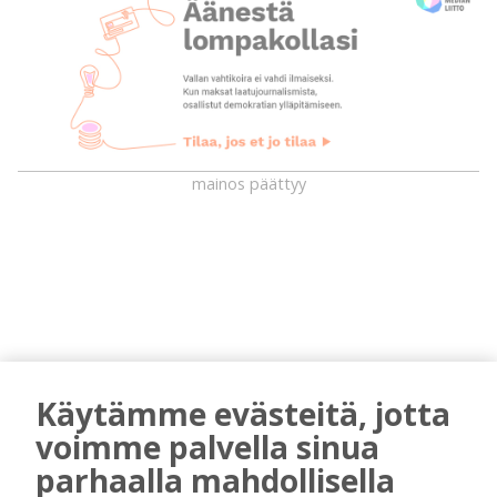
mainos päättyy
Käytämme evästeitä, jotta
AIEMMIN AIHEESTA
voimme palvella sinua
parhaalla mahdollisella
Mikko Remes täyttää 50 vuotta – vaikka