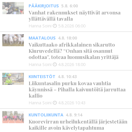
PÄÄKIRJOITUS
5.8. 6:00
Vanhat rakennukset näyttivät arvonsa
yllättävällä tavalla
Hanna Soini
5.8.2026
06:00
MAATALOUS
4.8. 18:00
Vaikuttaako afrikkalainen sikarutto
Kiuruvedellä? “Onhan sitä osannut
odottaa”, toteaa luomusikalan yrittäjä
Hanna Soini
4.8.2026
18:00
KIINTEISTÖT
4.8. 10:43
Liikuntasalin purku kovaa vauhtia
käynnissä – Pihalla kaivuutöitä jarruttaa
kallio
Hanna Soini
4.8.2026
10:43
KUNTOLIIKUNTA
4.8. 9:14
Kuorevirran urheilukentällä järjestetään
kaikille avoin kävelytapahtuma