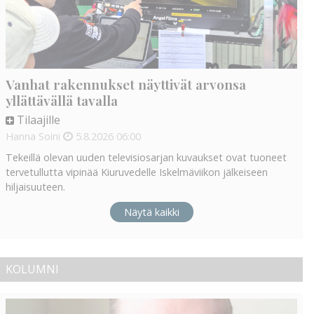
Vanhat rakennukset näyttivät arvonsa
yllättävällä tavalla
Tilaajille
Hanna Soini
5.8.2026
06:00
Tekeillä olevan uuden televisiosarjan kuvaukset ovat tuoneet
tervetullutta vipinää Kiuruvedelle Iskelmäviikon jälkeiseen
hiljaisuuteen.
Näytä kaikki
KOLUMNI