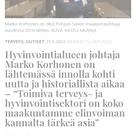
KUVA:
AKSELI
MURAJA
KUVA:
Marko Korhonen on ollut Pohjois-Savon maakuntajohtaja
vuodesta 2016 lähtien.
KUVA: AKSELI MURAJA
TERVEYS, UUTISET
21.5.2022
(MUOKATTU 24.5.2022)
Hyvinvointialueen johtaja
Marko Korhonen on
lähtemässä innolla kohti
uutta ja historiallista aikaa
– “Toimiva terveys- ja
hyvinvointisektori on koko
maakuntamme elinvoiman
kannalta tärkeä asia”