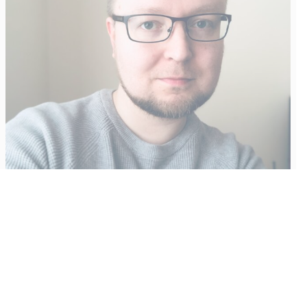
Vähempikin riittäisi?
Aku Laatikainen
31.7.2026
09:00
Tämän vuoden marraskuussa ilmestyy kaikkien aikojen
odotetuin ja ennakkotilatuin, ja hyvin todennäköisesti myös
kaikkien aikojen myydyimmäksi videopeliksi nouseva GTA VI.