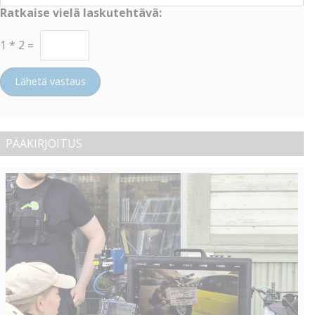
Ratkaise vielä laskutehtävä:
1
*
2
=
Lähetä vastaus
PÄÄKIRJOITUS