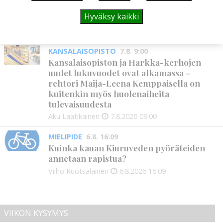
tukea Kiuruveden nuorille – palkittavat
Hyväksy kaikki
julkaistaan loppuvuodesta
Aku Laatikainen
7.8.2026
11:33
KANSALAISOPISTO
7.8. 9:00
Kansalaisopiston ja Harkka-kerhojen
uudet lukuvuodet ovat alkamassa –
rehtori Maija-Leena Kemppaisella on
kuitenkin myös huolenaiheita
tulevaisuudesta
Aku Laatikainen
7.8.2026
09:00
MIELIPIDE
6.8. 16:09
Kuinka kauan Kiuruveden pyöräteiden
annetaan rapistua?
Vilho Ruotsalainen
6.8.2026
16:09
VIIKON KYSYMYS