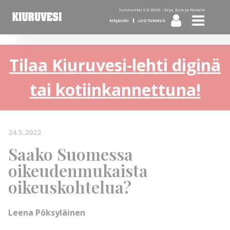
Sunnuntai 9.8.2026 -
Erja, Eira ja Natalie
KIRJAUDU
LUO TUNNUS
Tilaa Kiuruvesi-lehti diginä
tai kotiinkannettuna!
24.5.2022
Saako Suomessa
oikeudenmukaista
oikeuskohtelua?
Leena Pöksyläinen