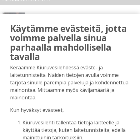
Terveisiä eduskuntaan
Tilaajille
Käytämme evästeitä, jotta
Vilho Ruotsalainen
7.8.2026
12:26
voimme palvella sinua
Kuinka kauan Kiuruveden pyöräteiden
parhaalla mahdollisella
annetaan rapistua?
tavalla
Tilaajille
Vilho Ruotsalainen
6.8.2026
16:09
Keräämme Kiuruvesilehdessä eväste- ja
laitetunnisteita. Näiden tietojen avulla voimme
Leikkausten ja veronkorotusten lisäksi
tarjota sinulle parempia palveluja ja kohdennettua
tarvitaan myös rahanhankkijoita
mainontaa. Mittaamme myös kävijämääriä ja
Tilaajille
mainontaa.
Alli Huovinen
6.8.2026
15:56
Kun hyväksyt evästeet,
Onko Helsinki koko Suomi?
Tilaajille
Kiuruvesilehti tallentaa tietoja laitteelle ja
Vilho Ruotsalainen
29.7.2026
15:40
käyttää tietoja, kuten laitetunnisteita, edellä
mainittuihin tarkoituksiin.
Kunta on asukkaidensa ja kyliensä summa