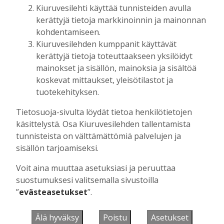
Kiuruvesilehti käyttää tunnisteiden avulla
Tilaajille
kerättyjä tietoja markkinoinnin ja mainonnan
Suvi Louhelainen
29.7.2026
15:35
kohdentamiseen.
Kiuruvesilehden kumppanit käyttävät
kerättyjä tietoja toteuttaakseen yksilöidyt
mainokset ja sisällön, mainoksia ja sisältöä
UUSIMMAT
koskevat mittaukset, yleisötilastot ja
tuotekehityksen.
MIELIPIDE
7.8. 12:26
Terveisiä eduskuntaan
Tietosuoja-sivulta löydät tietoa henkilötietojen
käsittelystä. Osa Kiuruvesilehden tallentamista
Vilho Ruotsalainen
7.8.2026
12:26
tunnisteista on välttämättömiä palvelujen ja
HYVINVOINTIALUE
7.8. 12:00
sisällön tarjoamiseksi.
Kiuruvedelle ja Iisalmeen
ostopalvelulääkäri – tarkoituksena on
Voit aina muuttaa asetuksiasi ja peruuttaa
helpottaa kaupunkien lääkäripulaa
suostumuksesi valitsemalla sivustoilla
Aku Laatikainen
7.8.2026
12:00
”
evästeasetukset
”.
GOLF
7.8. 11:33
Älä hyväksy
Poistu
Asetukset
Golftapahtuma tuotti jälleen komeasti