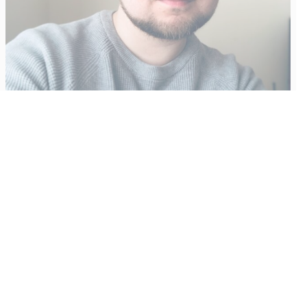
Vähempikin riittäisi?
Aku Laatikainen
31.7.2026
09:00
Tämän vuoden marraskuussa ilmestyy kaikkien aikojen
odotetuin ja ennakkotilatuin, ja hyvin todennäköisesti myös
kaikkien aikojen myydyimmäksi videopeliksi nouseva GTA VI.
Käyntiosoite
:
Kiuruvesi Lehti oy