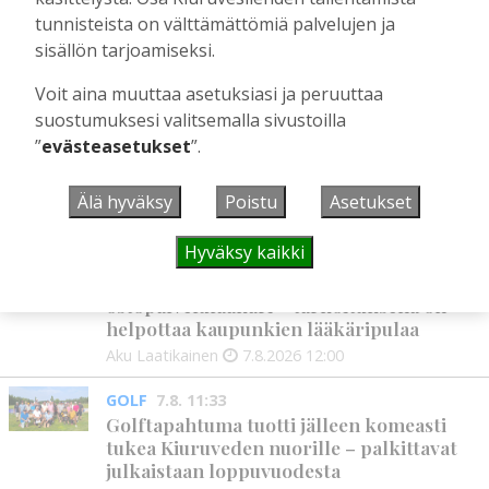
Toimitus
4.7.2026
08:00
tunnisteista on välttämättömiä palvelujen ja
sisällön tarjoamiseksi.
Voit aina muuttaa asetuksiasi ja peruuttaa
UUSIMMAT
suostumuksesi valitsemalla sivustoilla
”
evästeasetukset
”.
MIELIPIDE
7.8. 12:26
Terveisiä eduskuntaan
Älä hyväksy
Poistu
Asetukset
Vilho Ruotsalainen
7.8.2026
12:26
Hyväksy kaikki
HYVINVOINTIALUE
7.8. 12:00
Kiuruvedelle ja Iisalmeen
ostopalvelulääkäri – tarkoituksena on
helpottaa kaupunkien lääkäripulaa
Aku Laatikainen
7.8.2026
12:00
GOLF
7.8. 11:33
Golftapahtuma tuotti jälleen komeasti
tukea Kiuruveden nuorille – palkittavat
julkaistaan loppuvuodesta