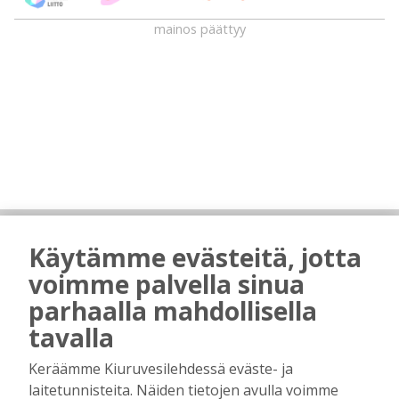
mainos päättyy
AIEMMIN AIHEESTA
Käytämme evästeitä, jotta
Majasaaren marjamies kävi katsomassa
voimme palvella sinua
“laitumiensa” tämän kesän tuottoa
parhaalla mahdollisella
Tilaajille
tavalla
Hanna Soini
1.8.2026
07:00
Keräämme Kiuruvesilehdessä eväste- ja
Kiuruveden Jänteen 60-vuotisjuhlassa:
laitetunnisteita. Näiden tietojen avulla voimme
Nuorissa ja talkoohenkisessä