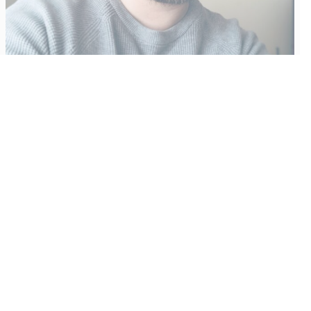
Vähempikin riittäisi?
Aku Laatikainen
31.7.2026
09:00
Tämän vuoden marraskuussa ilmestyy kaikkien aikojen
odotetuin ja ennakkotilatuin, ja hyvin todennäköisesti myös
kaikkien aikojen myydyimmäksi videopeliksi nouseva GTA VI.
Käyntiosoite
:
Kiuruvesi Lehti oy
Niemistenkatu 4
Kiuruvesi