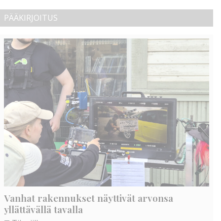
PÄÄKIRJOITUS
Vanhat rakennukset näyttivät arvonsa
yllättävällä tavalla