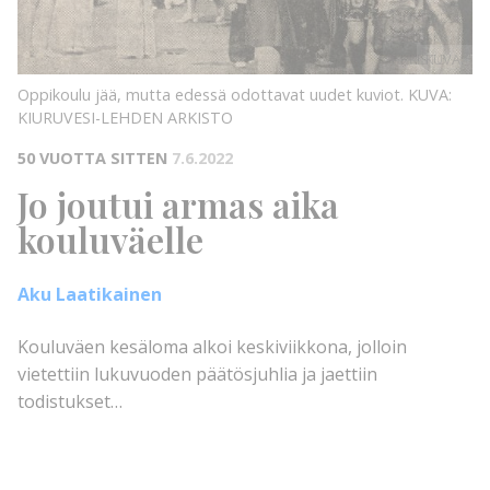
KIURUVESI-
LEHDEN
ARKISTO
KUVA:
Oppikoulu jää, mutta edessä odottavat uudet kuviot.
KUVA:
KIURUVESI-LEHDEN ARKISTO
50 VUOTTA SITTEN
7.6.2022
Jo joutui armas aika
kouluväelle
Aku Laatikainen
Kouluväen kesäloma alkoi keskiviikkona, jolloin
vietettiin lukuvuoden päätösjuhlia ja jaettiin
todistukset…