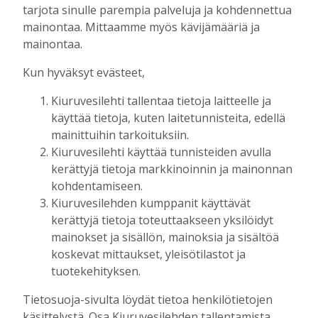
tarjota sinulle parempia palveluja ja kohdennettua
seuratoiminnassa on urheilun tulevaisuus
mainontaa. Mittaamme myös kävijämääriä ja
Tilaajille
mainontaa.
Toimitus
24.7.2026
10:00
Kun hyväksyt evästeet,
Raivaajapatsaan kaskisavut ovat kyteneet
vuosia Antero Ruotsalaisen ajatuksissa
Kiuruvesilehti tallentaa tietoja laitteelle ja
Tilaajille
käyttää tietoja, kuten laitetunnisteita, edellä
Toimitus
17.7.2026
08:00
mainittuihin tarkoituksiin.
Uusi kanttori: “Musiikki- ja
Kiuruvesilehti käyttää tunnisteiden avulla
kuorotoiminta liittyvät seurakuntatyöhön
kerättyjä tietoja markkinoinnin ja mainonnan
– julistukseen”
kohdentamiseen.
Tilaajille
Kiuruvesilehden kumppanit käyttävät
Toimitus
11.7.2026
12:00
kerättyjä tietoja toteuttaakseen yksilöidyt
mainokset ja sisällön, mainoksia ja sisältöä
Fehmin juttusilla on käynyt tänä vuonna
koskevat mittaukset, yleisötilastot ja
jo noin 50 tammaa – miksi hyvää
tuotekehityksen.
siitosoria ei kuitenkaan hyväksytty
kantakirjaan?
Tietosuoja-sivulta löydät tietoa henkilötietojen
Tilaajille
käsittelystä. Osa Kiuruvesilehden tallentamista