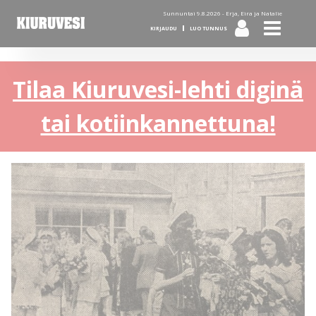
Sunnuntai 9.8.2026 -
Erja, Eira ja Natalie
KIRJAUDU
LUO TUNNUS
Tilaa Kiuruvesi-lehti diginä
tai kotiinkannettuna!
KUVA: