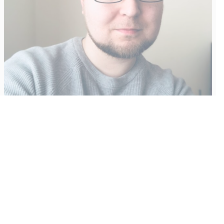
Vähempikin riittäisi?
Aku Laatikainen
31.7.2026
09:00
Tämän vuoden marraskuussa ilmestyy kaikkien aikojen
odotetuin ja ennakkotilatuin, ja hyvin todennäköisesti myös
kaikkien aikojen myydyimmäksi videopeliksi nouseva GTA VI.