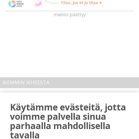
mainos päättyy
AIEMMIN AIHEESTA
Kansalaisopiston ja Harkka-kerhojen
Käytämme evästeitä, jotta
uudet lukuvuodet ovat alkamassa –
rehtori Maija-Leena Kemppaisella on
voimme palvella sinua
kuitenkin myös huolenaiheita
parhaalla mahdollisella
tulevaisuudesta
tavalla
Tilaajille