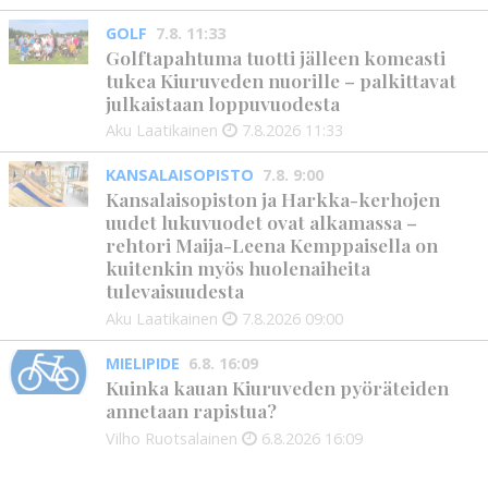
GOLF
7.8. 11:33
Golftapahtuma tuotti jälleen komeasti
tukea Kiuruveden nuorille – palkittavat
julkaistaan loppuvuodesta
Aku Laatikainen
7.8.2026
11:33
KANSALAISOPISTO
7.8. 9:00
Kansalaisopiston ja Harkka-kerhojen
uudet lukuvuodet ovat alkamassa –
rehtori Maija-Leena Kemppaisella on
kuitenkin myös huolenaiheita
tulevaisuudesta
Aku Laatikainen
7.8.2026
09:00
MIELIPIDE
6.8. 16:09
Kuinka kauan Kiuruveden pyöräteiden
annetaan rapistua?
Vilho Ruotsalainen
6.8.2026
16:09