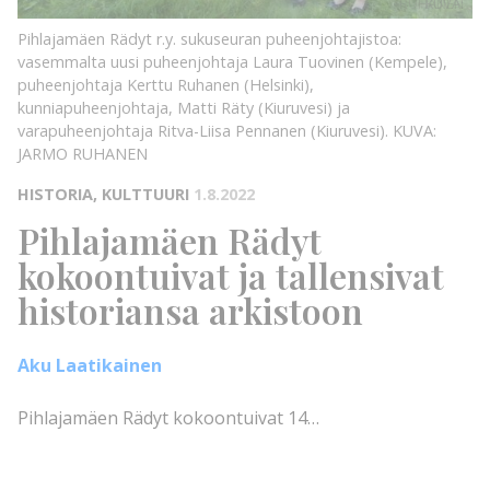
RUHANEN
KUVA:
Pihlajamäen Rädyt r.y. sukuseuran puheenjohtajistoa:
vasemmalta uusi puheenjohtaja Laura Tuovinen (Kempele),
puheenjohtaja Kerttu Ruhanen (Helsinki),
kunniapuheenjohtaja, Matti Räty (Kiuruvesi) ja
varapuheenjohtaja Ritva-Liisa Pennanen (Kiuruvesi).
KUVA:
JARMO RUHANEN
HISTORIA, KULTTUURI
1.8.2022
Pihlajamäen Rädyt
kokoontuivat ja tallensivat
historiansa arkistoon
Aku Laatikainen
Pihlajamäen Rädyt kokoontuivat 14…