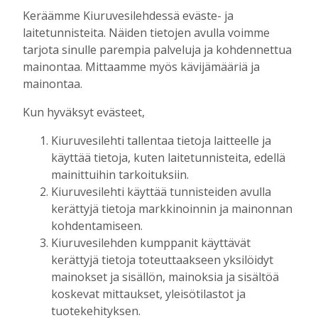
Aku Laatikainen
7.8.2026
09:00
Keräämme Kiuruvesilehdessä eväste- ja
Uuden televisiosarjan kuvauksissa käy
laitetunnisteita. Näiden tietojen avulla voimme
hyörinä – Katso kuvista, miltä
tarjota sinulle parempia palveluja ja kohdennettua
kuvauspaikalla Kiuruveden keskustassa
mainontaa. Mittaamme myös kävijämääriä ja
näyttää
mainontaa.
Tilaajille
Hanna Soini
31.7.2026
14:51
Kun hyväksyt evästeet,
Kauppojen perustaminen maaseudulle
Kiuruvesilehti tallentaa tietoja laitteelle ja
sallittiin 1860-luvun alussa – vähitellen
käyttää tietoja, kuten laitetunnisteita, edellä
kaupanteko levittäytyi koko Kiuruvedelle
mainittuihin tarkoituksiin.
Tilaajille
Kiuruvesilehti käyttää tunnisteiden avulla
Jouko Kokkonen
31.7.2026
12:00
kerättyjä tietoja markkinoinnin ja mainonnan
kohdentamiseen.
Perinteiset Eloajelut järjestetään ensi
Kiuruvesilehden kumppanit käyttävät
viikolla – luvassa on jälleen monipuolista
kerättyjä tietoja toteuttaakseen yksilöidyt
ohjelmaa
mainokset ja sisällön, mainoksia ja sisältöä
Tilaajille
koskevat mittaukset, yleisötilastot ja
Aku Laatikainen
29.7.2026
08:00
tuotekehityksen.