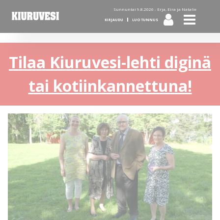
Sunnuntai 9.8.2026 -
Erja, Eira ja Natalie
KIRJAUDU
LUO TUNNUS
Tilaa Kiuruvesi-lehti diginä
tai kotiinkannettuna!
KUVA:
JARMO