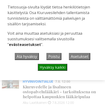
Äiti ja tytär kirjoittavat sodasta ja
siirtolaisuudesta – kirjojen päähenkilöt ja
Tietosuoja-sivulta löydät tietoa henkilötietojen
toinen kirjoittaja ovat kotoisin
käsittelystä. Osa Kiuruvesilehden tallentamista
Kiuruveden Ruutanalta
tunnisteista on välttämättömiä palvelujen ja
Tilaajille
sisällön tarjoamiseksi.
Aku Laatikainen
22.7.2026
11:00
Voit aina muuttaa asetuksiasi ja peruuttaa
suostumuksesi valitsemalla sivustoilla
”
evästeasetukset
”.
UUSIMMAT
Älä hyväksy
Poistu
Asetukset
MIELIPIDE
7.8. 12:26
Terveisiä eduskuntaan
Hyväksy kaikki
Vilho Ruotsalainen
7.8.2026
12:26
HYVINVOINTIALUE
7.8. 12:00
Kiuruvedelle ja Iisalmeen
ostopalvelulääkäri – tarkoituksena on
helpottaa kaupunkien lääkäripulaa
Aku Laatikainen
7.8.2026
12:00