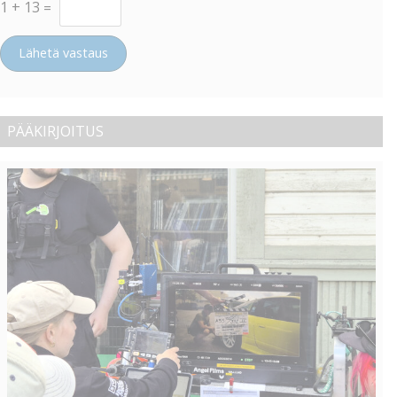
1
+
13
=
Lähetä vastaus
PÄÄKIRJOITUS