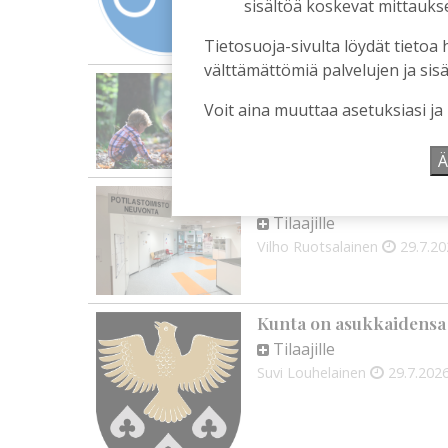
sisältöä koskevat mittaukset
Tietosuoja-sivulta löydät tietoa 
välttämättömiä palvelujen ja sisä
Leikkausten ja veronko
Tilaajille
Voit aina muuttaa asetuksiasi ja
Alli Huovinen
6.8.2026
15:
Ä
Onko Helsinki koko S
Tilaajille
Vilho Ruotsalainen
29.7.2
Kunta on asukkaidensa
Tilaajille
Suvi Louhelainen
29.7.202