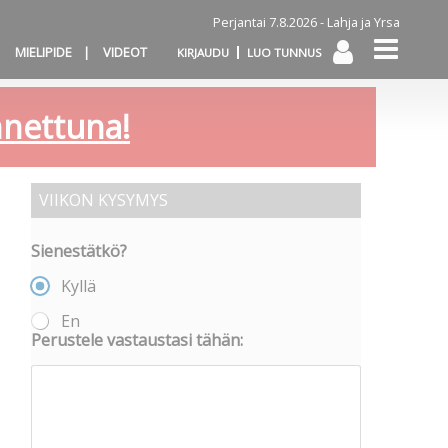
Perjantai 7.8.2026 -
Lahja ja Yrsa
MIELIPIDE
VIDEOT
KIRJAUDU
LUO TUNNUS
annettuna!
VIIKON KYSYMYS
Sienestätkö?
Kyllä
En
Perustele vastaustasi tähän: