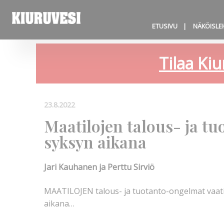
ETUSIVU
NÄKÖISLE
Tilaa Kiu
23.8.2022
Maatilojen talous- ja t
syksyn aikana
Jari Kauhanen ja Perttu Sirviö
MAATILOJEN talous- ja tuotanto-ongelmat vaati
aikana…