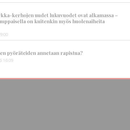
rkka-kerhojen uudet lukuvuodet ovat alkamassa –
mppaisella on kuitenkin myös huolenaiheita
9:00
en pyöräteiden annetaan rapistua?
6
16:09