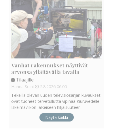
Vanhat rakennukset näyttivät
arvonsa yllättävällä tavalla
Tilaajille
Hanna Soini
5.8.2026
06:00
Tekeillä olevan uuden televisiosarjan kuvaukset
ovat tuoneet tervetullutta vipinää Kiuruvedelle
Iskelmäviikon jälkeiseen hiljaisuuteen.
Näytä kaikki