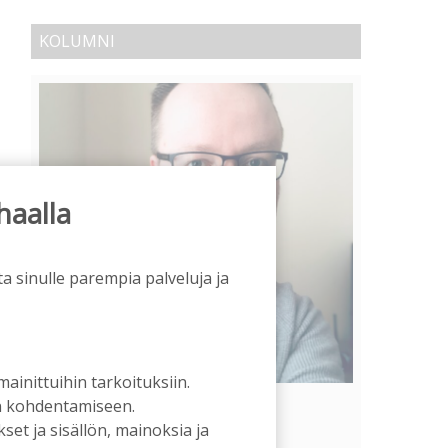
KOLUMNI
haalla
a sinulle parempia palveluja ja
 mainittuihin tarkoituksiin.
Vähempikin riittäisi?
an kohdentamiseen.
et ja sisällön, mainoksia ja
Aku Laatikainen
31.7.2026
09:00