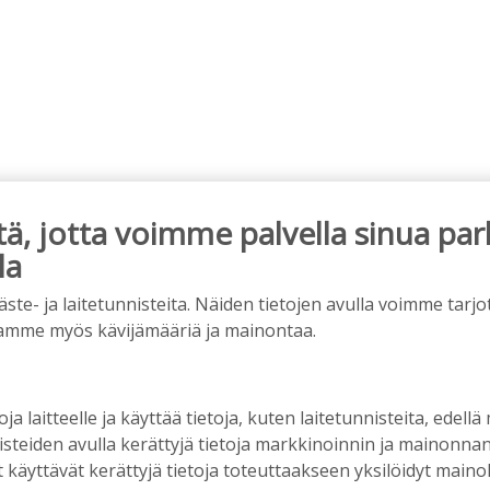
, jotta voimme palvella sinua par
la
e- ja laitetunnisteita. Näiden tietojen avulla voimme tarjot
amme myös kävijämääriä ja mainontaa.
6
12:26
en pyöräteiden annetaan rapistua?
oja laitteelle ja käyttää tietoja, kuten laitetunnisteita, edellä
nisteiden avulla kerättyjä tietoja markkinoinnin ja mainonn
6
16:09
äyttävät kerättyjä tietoja toteuttaakseen yksilöidyt mainoks