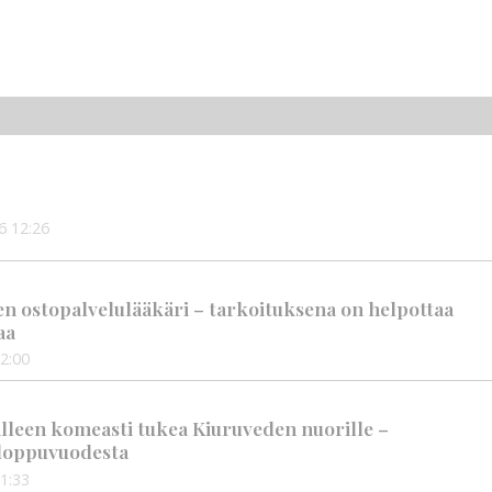
6
12:26
en ostopalvelulääkäri – tarkoituksena on helpottaa
aa
2:00
älleen komeasti tukea Kiuruveden nuorille –
n loppuvuodesta
1:33