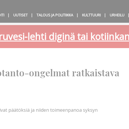
HTI
UUTISET
TALOUS JA POLITIIKKA
KULTTUURI
URHEILU
ruvesi-lehti diginä tai kotiink
uotanto-ongelmat ratkaistava
vat päätöksiä ja niiden toimeenpanoa syksyn