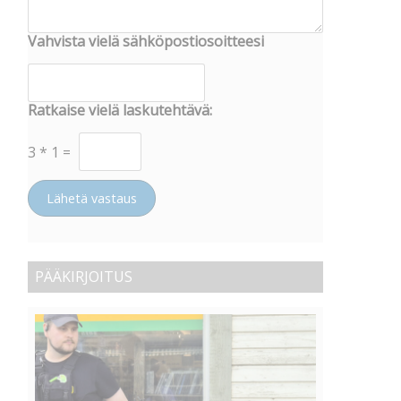
Vahvista vielä sähköpostiosoitteesi
Ratkaise vielä laskutehtävä:
3
*
1
=
Lähetä vastaus
PÄÄKIRJOITUS