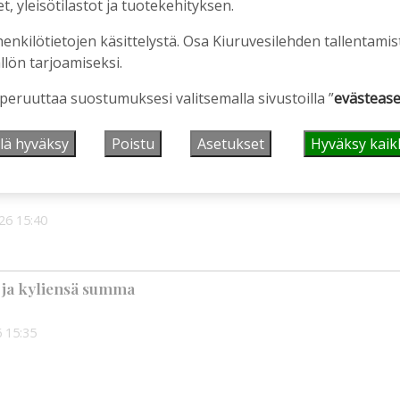
, yleisötilastot ja tuotekehityksen.
henkilötietojen käsittelystä. Osa Kiuruvesilehden tallentamis
llön tarjoamiseksi.
rotusten lisäksi tarvitaan myös rahanhankkijoita
 peruuttaa suostumuksesi valitsemalla sivustoilla ”
evästease
56
lä hyväksy
Poistu
Asetukset
Hyväksy kaik
uomi?
026
15:40
 ja kyliensä summa
6
15:35