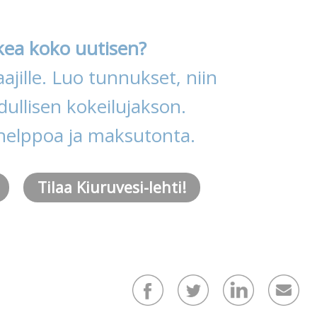
kea koko uutisen?
ajille. Luo tunnukset, niin
ullisen kokeilujakson.
helppoa ja maksutonta.
Tilaa Kiuruvesi-lehti!