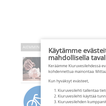
AIEMMIN AIHEESTA
Käytämme evästeitä
mahdollisella taval
Terveisiä eduskuntaan
Tilaajille
Keräämme Kiuruvesilehdessä eväst
kohdennettua mainontaa. Mitta
Vilho Ruotsalainen
7.8.202
Kun hyväksyt evästeet,
Kuinka kauan Kiuruved
Kiuruvesilehti tallentaa tiet
Tilaajille
Kiuruvesilehti käyttää tun
Vilho Ruotsalainen
6.8.202
Kiuruvesilehden kumppanit k