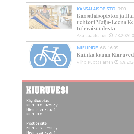
KANSALAISOPISTO
9:00
Kansalaisopiston ja Ha
rehtori Maija-Leena Ke
tulevaisuudesta
Aku Laatikainen
7.8.2026
0
MIELIPIDE
6.8. 16:09
Kuinka kauan Kiuruved
Vilho Ruotsalainen
6.8.202
Käyntiosoite
:
Kiuruvesi Lehti oy
Niemistenkatu 4
Kiuruvesi
Postiosoite
:
Kiuruvesi Lehti oy
Niemistenkatu 4