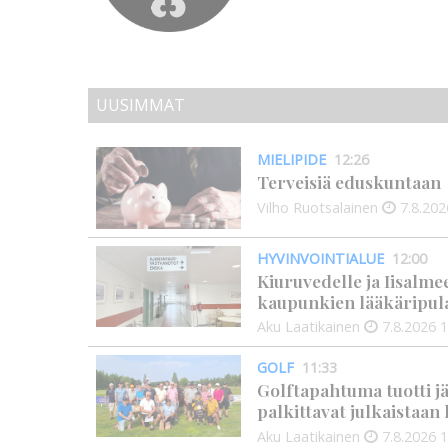
UUSIMMAT
MIELIPIDE
12:26
Terveisiä eduskuntaan
Vilho Ruotsalainen
7.8.202
HYVINVOINTIALUE
12:00
Kiuruvedelle ja Iisalme
kaupunkien lääkäripul
Aku Laatikainen
7.8.2026
1
GOLF
11:33
Golftapahtuma tuotti j
palkittavat julkaistaa
Aku Laatikainen
7.8.2026
1