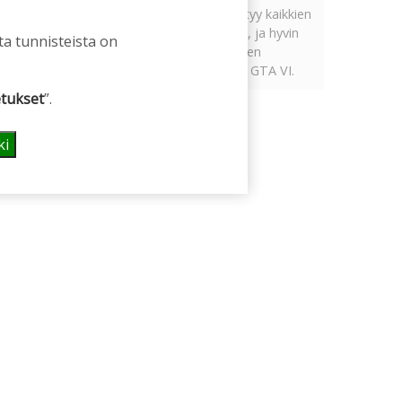
Tämän vuoden marraskuussa ilmestyy kaikkien
aikojen odotetuin ja ennakkotilatuin, ja hyvin
ta tunnisteista on
todennäköisesti myös kaikkien aikojen
myydyimmäksi videopeliksi nouseva GTA VI.
tukset
”.
ki