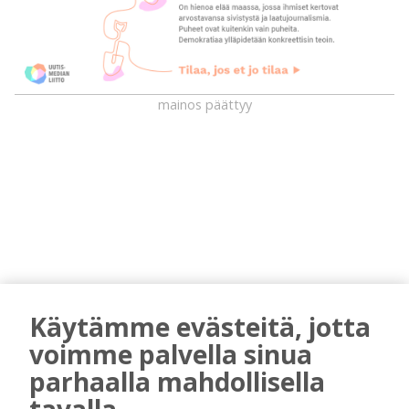
mainos päättyy
AIEMMIN AIHEESTA
Käytämme evästeitä, jotta
voimme palvella sinua
Kiuruvedelle ja Iisalmeen
ostopalvelulääkäri – tarkoituksena on
parhaalla mahdollisella
helpottaa kaupunkien lääkäripulaa
tavalla