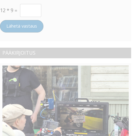
12
*
9
=
Lähetä vastaus
PÄÄKIRJOITUS