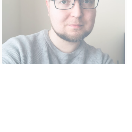
Vähempikin riittäisi?
Aku Laatikainen
31.7.2026
09:00
Tämän vuoden marraskuussa ilmestyy kaikkien aikojen
odotetuin ja ennakkotilatuin, ja hyvin todennäköisesti myös
kaikkien aikojen myydyimmäksi videopeliksi nouseva GTA VI.