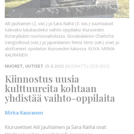
KUVA:
MIRKA
KAURANEN
KUVA:
Aili Jauhiainen (2. vas.) ja Sara Räihä (3. vas.) suuntaavat
tulevaksi lukukaudeksi vaihto-oppilaiksi Kiuruveden
Rotaryklubin nuorisovaihdossa. Slovakialainen Charlotte
Vangoríková (vas.) ja japanilainen Reina Seno (oik.) ovat jo
aloittaneet opiskelun Kiuruveden lukiossa.
KUVA: MIRKA
KAURANEN
NUORET, UUTISET
25.8.2022
(MUOKATTU 25.8.2022)
Kiinnostus uusia
kulttuureita kohtaan
yhdistää vaihto-oppilaita
Mirka Kauranen
Kiuruvetiset Aili Jauhiainen ja Sara Räihä ovat