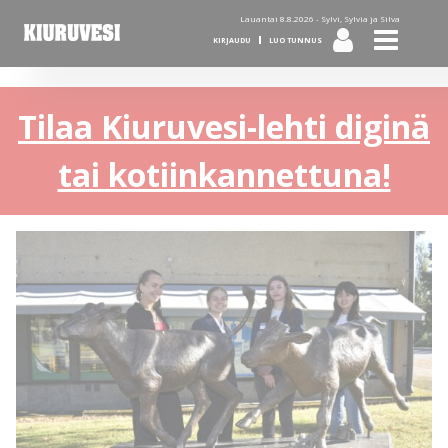
Lauantai 8.8.2026 -
Sylvi, Sylvia ja Silva
KIRJAUDU
LUO TUNNUS
Tilaa Kiuruvesi-lehti diginä
tai kotiinkannettuna!