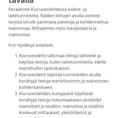
Tilaajille
Aku Laatikainen
7.8.2026
12:00
Keräämme Kiuruvesilehdessä eväste- ja
laitetunnisteita. Näiden tietojen avulla voimme
Golftapahtuma tuotti jälleen komeasti
tarjota sinulle parempia palveluja ja kohdennettua
tukea Kiuruveden nuorille – palkittavat
mainontaa. Mittaamme myös kävijämääriä ja
julkaistaan loppuvuodesta
mainontaa.
Tilaajille
Aku Laatikainen
7.8.2026
11:33
Kun hyväksyt evästeet,
Biokaasu, Hingunniemi, tiet,
Kiuruvesilehti tallentaa tietoja laitteelle ja
rahoitusasiat, työllisyys, lääkäripula… –
käyttää tietoja, kuten laitetunnisteita, edellä
ministeri Sari Essayahin kanssa piisasi
mainittuihin tarkoituksiin.
keskustelunaiheita
Kiuruvesilehti käyttää tunnisteiden avulla
Tilaajille
kerättyjä tietoja markkinoinnin ja mainonnan
Aku Laatikainen
6.8.2026
16:00
kohdentamiseen.
OP Kaskimaan vakavaraisuus vahvistui –
Kiuruvesilehden kumppanit käyttävät
korkotason muutos heijastui alkuvuoden
kerättyjä tietoja toteuttaakseen yksilöidyt
tulokseen
mainokset ja sisällön, mainoksia ja sisältöä
Tilaajille
koskevat mittaukset, yleisötilastot ja
Toimitus
6.8.2026
13:18