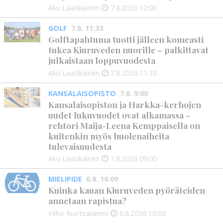
Aku Laatikainen
7.8.2026
12:00
GOLF
7.8. 11:33
Golftapahtuma tuotti jälleen komeasti
tukea Kiuruveden nuorille – palkittavat
julkaistaan loppuvuodesta
Aku Laatikainen
7.8.2026
11:33
KANSALAISOPISTO
7.8. 9:00
Kansalaisopiston ja Harkka-kerhojen
uudet lukuvuodet ovat alkamassa –
rehtori Maija-Leena Kemppaisella on
kuitenkin myös huolenaiheita
tulevaisuudesta
Aku Laatikainen
7.8.2026
09:00
MIELIPIDE
6.8. 16:09
Kuinka kauan Kiuruveden pyöräteiden
annetaan rapistua?
Vilho Ruotsalainen
6.8.2026
16:09