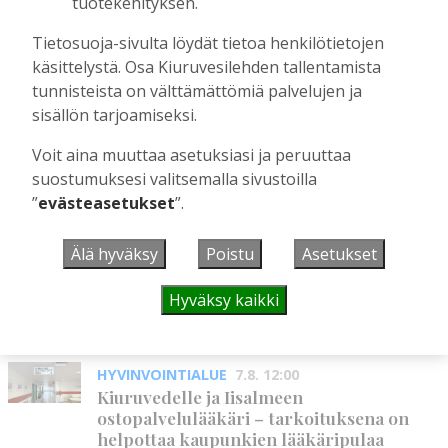
tuotekehityksen.
Mikko Remes täyttää 50 vuotta – vaikka
Tietosuoja-sivulta löydät tietoa henkilötietojen
villitystäkin on havaittavissa, sanoo
käsittelystä. Osa Kiuruvesilehden tallentamista
syntymäpäiväsankari oppineensa myös
tunnisteista on välttämättömiä palvelujen ja
hölläämään vauhtia
sisällön tarjoamiseksi.
Tilaajille
Aku Laatikainen
5.8.2026
09:00
Voit aina muuttaa asetuksiasi ja peruuttaa
suostumuksesi valitsemalla sivustoilla
”
evästeasetukset
”.
UUSIMMAT
Älä hyväksy
Poistu
Asetukset
MIELIPIDE
7.8. 12:26
Hyväksy kaikki
Terveisiä eduskuntaan
Vilho Ruotsalainen
7.8.2026
12:26
HYVINVOINTIALUE
7.8. 12:00
Kiuruvedelle ja Iisalmeen
ostopalvelulääkäri – tarkoituksena on
helpottaa kaupunkien lääkäripulaa