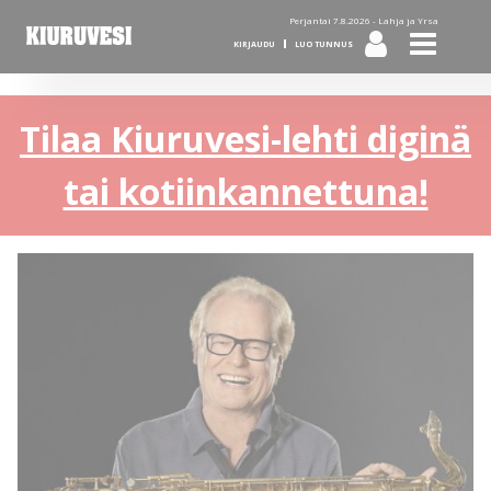
Perjantai 7.8.2026 -
Lahja ja Yrsa
KIRJAUDU
LUO TUNNUS
Tilaa Kiuruvesi-lehti diginä
tai kotiinkannettuna!