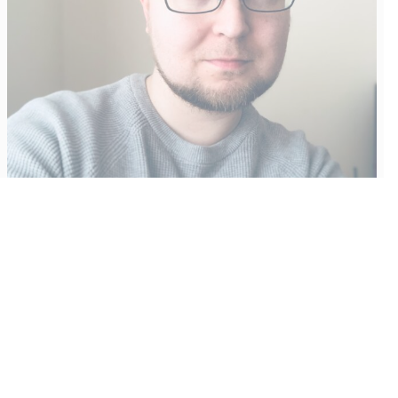
Vähempikin riittäisi?
Aku Laatikainen
31.7.2026
09:00
Tämän vuoden marraskuussa ilmestyy kaikkien aikojen
odotetuin ja ennakkotilatuin, ja hyvin todennäköisesti myös
kaikkien aikojen myydyimmäksi videopeliksi nouseva GTA VI.