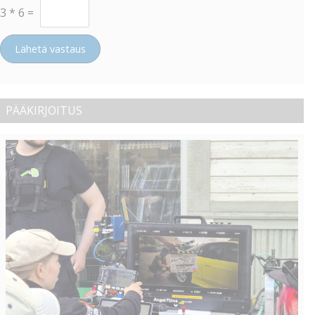
3
*
6
=
Lähetä vastaus
PÄÄKIRJOITUS