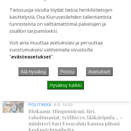
Tietosuoja-sivulta löydät tietoa henkilötietojen
Suuret kuolonvuodet tekivät tuhojaan
käsittelystä. Osa Kiuruvesilehden tallentamista
Kiuruvedellä 1600-luvun lopulla
tunnisteista on välttämättömiä palvelujen ja
Tilaajille
sisällön tarjoamiseksi.
Sami Tapanainen
22.7.2026
09:00
Voit aina muuttaa asetuksiasi ja peruuttaa
suostumuksesi valitsemalla sivustoilla
UUSIMMAT
”
evästeasetukset
”.
Älä hyväksy
Poistu
Asetukset
MIELIPIDE
6.8. 16:09
Kuinka kauan Kiuruveden pyöräteiden
annetaan rapistua?
Hyväksy kaikki
Vilho Ruotsalainen
6.8.2026
16:09
POLITIIKKA
6.8. 16:00
Biokaasu, Hingunniemi, tiet,
rahoitusasiat, työllisyys, lääkäripula… –
ministeri Sari Essayahin kanssa piisasi
keskustelunaiheita