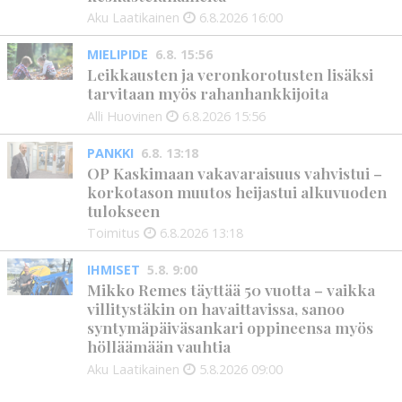
Aku Laatikainen
6.8.2026
16:00
MIELIPIDE
6.8. 15:56
Leikkausten ja veronkorotusten lisäksi
tarvitaan myös rahanhankkijoita
Alli Huovinen
6.8.2026
15:56
PANKKI
6.8. 13:18
OP Kaskimaan vakavaraisuus vahvistui –
korkotason muutos heijastui alkuvuoden
tulokseen
Toimitus
6.8.2026
13:18
IHMISET
5.8. 9:00
Mikko Remes täyttää 50 vuotta – vaikka
villitystäkin on havaittavissa, sanoo
syntymäpäiväsankari oppineensa myös
hölläämään vauhtia
Aku Laatikainen
5.8.2026
09:00