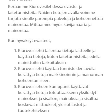
Tilaajille
Keräämme Kiuruvesilehdessä eväste- ja
Hanna Soini
31.7.2026
14:51
laitetunnisteita. Näiden tietojen avulla voimme
Kauppojen perustaminen maaseudulle
tarjota sinulle parempia palveluja ja kohdennettua
sallittiin 1860-luvun alussa – vähitellen
mainontaa. Mittaamme myös kävijämääriä ja
kaupanteko levittäytyi koko Kiuruvedelle
mainontaa.
Tilaajille
Kun hyväksyt evästeet,
Jouko Kokkonen
31.7.2026
12:00
Kiuruvesilehti tallentaa tietoja laitteelle ja
Perinteiset Eloajelut järjestetään ensi
viikolla – luvassa on jälleen monipuolista
käyttää tietoja, kuten laitetunnisteita, edellä
ohjelmaa
mainittuihin tarkoituksiin.
Tilaajille
Kiuruvesilehti käyttää tunnisteiden avulla
Aku Laatikainen
29.7.2026
08:00
kerättyjä tietoja markkinoinnin ja mainonnan
kohdentamiseen.
Äiti ja tytär kirjoittavat sodasta ja
Kiuruvesilehden kumppanit käyttävät
siirtolaisuudesta – kirjojen päähenkilöt ja
kerättyjä tietoja toteuttaakseen yksilöidyt
toinen kirjoittaja ovat kotoisin
mainokset ja sisällön, mainoksia ja sisältöä
Kiuruveden Ruutanalta
koskevat mittaukset, yleisötilastot ja
Tilaajille
tuotekehityksen.
Aku Laatikainen
22.7.2026
11:00