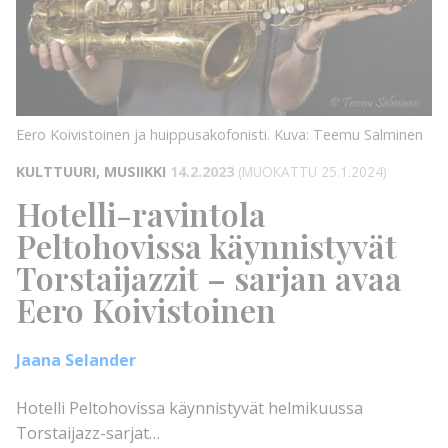
Eero Koivistoinen ja huippusakofonisti. Kuva: Teemu Salminen
KULTTUURI, MUSIIKKI
14.2.2023
(MUOKATTU 25.1.2024)
Hotelli-ravintola
Peltohovissa käynnistyvät
Torstaijazzit – sarjan avaa
Eero Koivistoinen
Jaana Selander
Hotelli Peltohovissa käynnistyvät helmikuussa
Torstaijazz-sarjat…