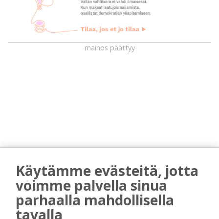
mainos päättyy
AIEMMIN AIHEESTA
Käytämme evästeitä, jotta
Uuden televisiosarjan kuvauksissa käy
voimme palvella sinua
hyörinä – Katso kuvista, miltä
parhaalla mahdollisella
kuvauspaikalla Kiuruveden keskustassa
tavalla
näyttää