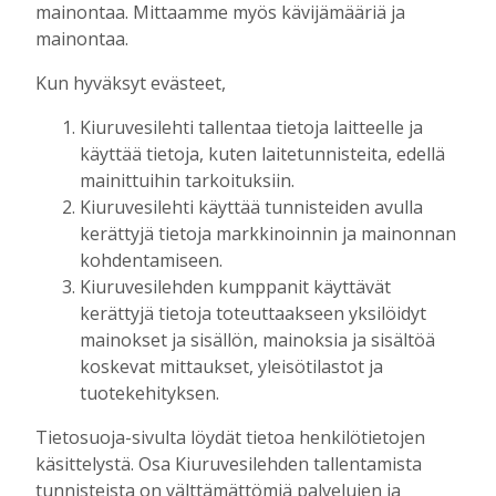
mainontaa. Mittaamme myös kävijämääriä ja
Toimitus
24.7.2026
10:00
mainontaa.
Raivaajapatsaan kaskisavut ovat kyteneet
vuosia Antero Ruotsalaisen ajatuksissa
Kun hyväksyt evästeet,
Tilaajille
Kiuruvesilehti tallentaa tietoja laitteelle ja
Toimitus
17.7.2026
08:00
käyttää tietoja, kuten laitetunnisteita, edellä
Uusi kanttori: “Musiikki- ja
mainittuihin tarkoituksiin.
kuorotoiminta liittyvät seurakuntatyöhön
Kiuruvesilehti käyttää tunnisteiden avulla
– julistukseen”
kerättyjä tietoja markkinoinnin ja mainonnan
Tilaajille
kohdentamiseen.
Toimitus
11.7.2026
12:00
Kiuruvesilehden kumppanit käyttävät
kerättyjä tietoja toteuttaakseen yksilöidyt
Fehmin juttusilla on käynyt tänä vuonna
mainokset ja sisällön, mainoksia ja sisältöä
jo noin 50 tammaa – miksi hyvää
koskevat mittaukset, yleisötilastot ja
siitosoria ei kuitenkaan hyväksytty
kantakirjaan?
tuotekehityksen.
Tilaajille
Tietosuoja-sivulta löydät tietoa henkilötietojen
Toimitus
4.7.2026
08:00
käsittelystä. Osa Kiuruvesilehden tallentamista
tunnisteista on välttämättömiä palvelujen ja