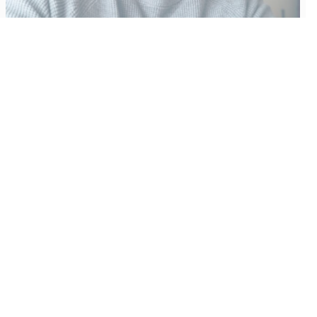
Vähempikin riittäisi?
Aku Laatikainen
31.7.2026
09:00
Tämän vuoden marraskuussa ilmestyy kaikkien aikojen
odotetuin ja ennakkotilatuin, ja hyvin todennäköisesti myös
kaikkien aikojen myydyimmäksi videopeliksi nouseva GTA VI.
Käyntiosoite
:
Kiuruvesi Lehti oy
Niemistenkatu 4
Kiuruvesi
Postiosoite
:
Kiuruvesi Lehti oy
Niemistenkatu 4
74700 Kiuruvesi