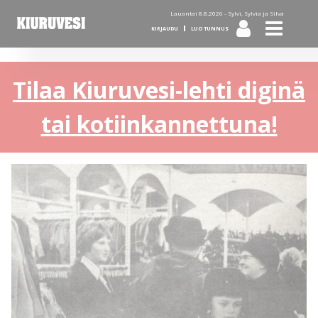
Lauantai 8.8.2026 -
Sylvi, Sylvia ja Silva
KIRJAUDU
LUO TUNNUS
Tilaa Kiuruvesi-lehti diginä
tai kotiinkannettuna!
KUVA:
KIURUVESI-