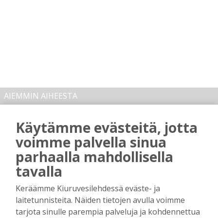
AIEMMIN AIHEESTA
Majasaaren marjamies kävi katsomassa
Käytämme evästeitä, jotta
“laitumiensa” tämän kesän tuottoa
voimme palvella sinua
Tilaajille
parhaalla mahdollisella
Hanna Soini
1.8.2026
07:00
tavalla
Kiuruveden Jänteen 60-vuotisjuhlassa:
Keräämme Kiuruvesilehdessä eväste- ja
Nuorissa ja talkoohenkisessä
seuratoiminnassa on urheilun tulevaisuus
laitetunnisteita. Näiden tietojen avulla voimme
tarjota sinulle parempia palveluja ja kohdennettua
Tilaajille