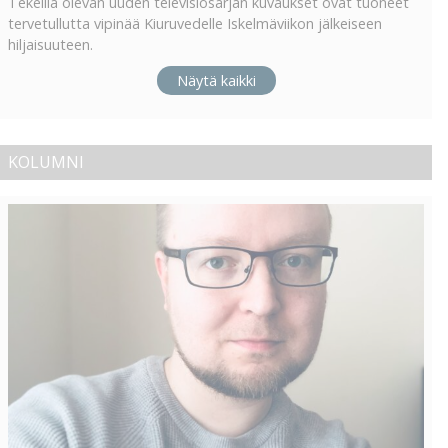
Tekeillä olevan uuden televisiosarjan kuvaukset ovat tuoneet
tervetullutta vipinää Kiuruvedelle Iskelmäviikon jälkeiseen
hiljaisuuteen.
Näytä kaikki
KOLUMNI