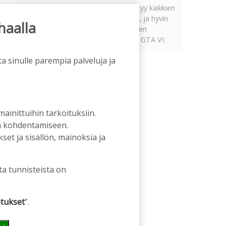
Tämän vuoden marraskuussa ilmestyy kaikkien
aikojen odotetuin ja ennakkotilatuin, ja hyvin
haalla
todennäköisesti myös kaikkien aikojen
myydyimmäksi videopeliksi nouseva GTA VI.
a sinulle parempia palveluja ja
 mainittuihin tarkoituksiin.
an kohdentamiseen.
et ja sisällön, mainoksia ja
ta tunnisteista on
tukset
”.