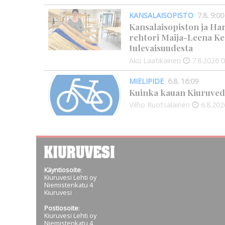
KANSALAISOPISTO
7.8. 9:00
Kansalaisopiston ja Ha
rehtori Maija-Leena Ke
tulevaisuudesta
Aku Laatikainen
7.8.2026
0
MIELIPIDE
6.8. 16:09
Kuinka kauan Kiuruved
Vilho Ruotsalainen
6.8.202
Käyntiosoite
:
Kiuruvesi Lehti oy
Niemistenkatu 4
Kiuruvesi
Postiosoite
:
Kiuruvesi Lehti oy
Niemistenkatu 4