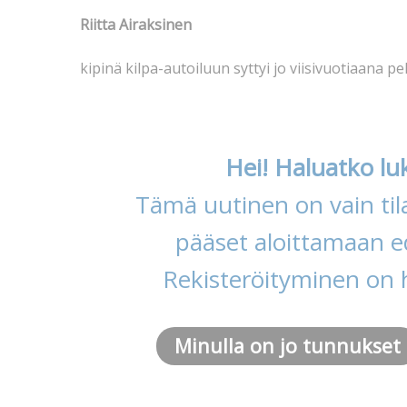
Riitta Airaksinen
kipinä kilpa-autoiluun syttyi jo viisivuotiaana p
Hei! Haluatko lu
Tämä uutinen on vain tila
pääset aloittamaan ed
Rekisteröityminen on 
Minulla on jo tunnukset