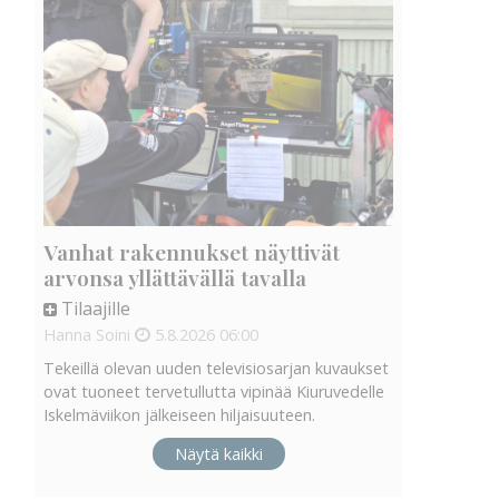
Vanhat rakennukset näyttivät
arvonsa yllättävällä tavalla
Tilaajille
Hanna Soini
5.8.2026
06:00
Tekeillä olevan uuden televisiosarjan kuvaukset
ovat tuoneet tervetullutta vipinää Kiuruvedelle
Iskelmäviikon jälkeiseen hiljaisuuteen.
Näytä kaikki