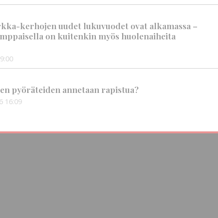
rkka-kerhojen uudet lukuvuodet ovat alkamassa –
mppaisella on kuitenkin myös huolenaiheita
9:00
en pyöräteiden annetaan rapistua?
6
16:09