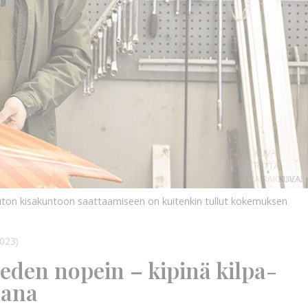
KUVA:
RIITTA
AIRAKSINEN
KUVA:
auton kisakuntoon saattaamiseen on kuitenkin tullut kokemuksen
023)
eden nopein – kipinä kilpa-
aana