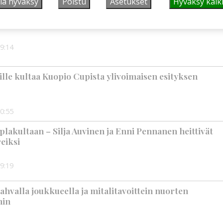
lä hyväksy
Poistu
Asetukset
Hyväksy kaik
tällä järjestetään kaikille avoin kävelytapahtuma
9:14
jille kultaa Kuopio Cupista ylivoimaisen esityksen
0:55
plakultaan – Silja Auvinen ja Enni Pennanen heittivät
eiksi
9:19
ahvalla joukkueella ja mitalitavoittein nuorten
hin