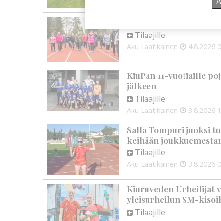
Ä
Kuorevirran urheiluken
Tilaajille
Aku Laatikainen
4.8.2026
0
KiuPan 11-vuotiaille po
jälkeen
Tilaajille
Aku Laatikainen
3.8.2026
1
Salla Tompuri juoksi tu
keihään joukkuemestar
Tilaajille
Aku Laatikainen
3.8.2026
0
Kiuruveden Urheilijat v
yleisurheilun SM-kisoi
Tilaajille