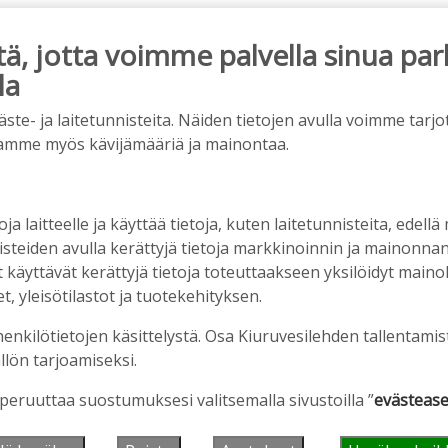
, jotta voimme palvella sinua par
la
ainos päättyy
e- ja laitetunnisteita. Näiden tietojen avulla voimme tarjot
amme myös kävijämääriä ja mainontaa.
oja laitteelle ja käyttää tietoja, kuten laitetunnisteita, edellä
nisteiden avulla kerättyjä tietoja markkinoinnin ja mainonn
äyttävät kerättyjä tietoja toteuttaakseen yksilöidyt mainoks
, yleisötilastot ja tuotekehityksen.
henkilötietojen käsittelystä. Osa Kiuruvesilehden tallentamis
llön tarjoamiseksi.
älleen komeasti tukea Kiuruveden nuorille –
n loppuvuodesta
 peruuttaa suostumuksesi valitsemalla sivustoilla ”
evästease
1:33