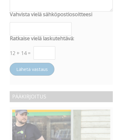
Vahvista vielä sähköpostiosoitteesi
Ratkaise vielä laskutehtävä:
12
+
14
=
Lähetä vastaus
PÄÄKIRJOITUS