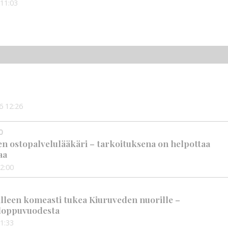
11:03
6
12:26
0
en ostopalvelulääkäri – tarkoituksena on helpottaa
aa
2:00
älleen komeasti tukea Kiuruveden nuorille –
n loppuvuodesta
1:33