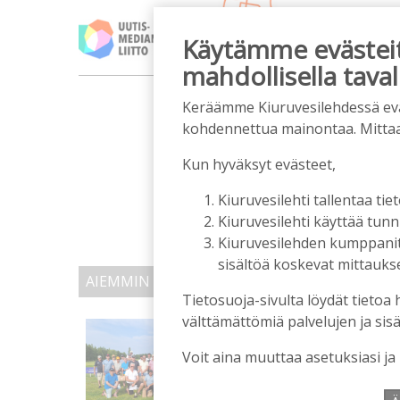
Käytämme evästeitä
mahdollisella taval
m
Keräämme Kiuruvesilehdessä eväst
kohdennettua mainontaa. Mitta
Kun hyväksyt evästeet,
Kiuruvesilehti tallentaa tiet
Kiuruvesilehti käyttää tun
Kiuruvesilehden kumppanit k
sisältöä koskevat mittaukset
AIEMMIN AIHEESTA
Tietosuoja-sivulta löydät tietoa 
välttämättömiä palvelujen ja sisä
Golftapahtuma tuotti j
palkittavat julkaistaa
Voit aina muuttaa asetuksiasi ja
Tilaajille
Aku Laatikainen
7.8.2026
1