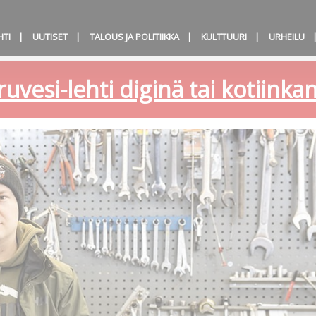
HTI
UUTISET
TALOUS JA POLITIIKKA
KULTTUURI
URHEILU
ruvesi-lehti diginä tai kotiink