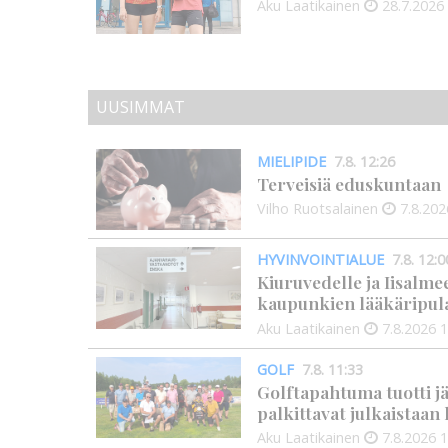
Aku Laatikainen
28.7.2026
UUSIMMAT
MIELIPIDE
7.8. 12:26
Terveisiä eduskuntaan
Vilho Ruotsalainen
7.8.202
HYVINVOINTIALUE
7.8. 12:0
Kiuruvedelle ja Iisalme
kaupunkien lääkäripul
Aku Laatikainen
7.8.2026
1
GOLF
7.8. 11:33
Golftapahtuma tuotti j
palkittavat julkaistaa
Aku Laatikainen
7.8.2026
1