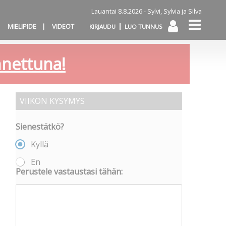
Lauantai 8.8.2026 -
Sylvi, Sylvia ja Silva
MIELIPIDE
VIDEOT
KIRJAUDU
LUO TUNNUS
annettuna!
VIIKON KYSYMYS
Sienestätkö?
Kyllä
En
Perustele vastaustasi tähän: