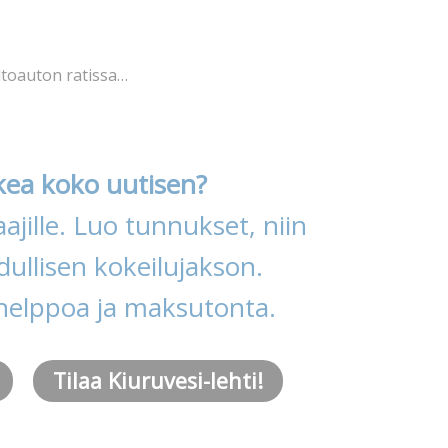
eltoauton ratissa…
kea koko uutisen?
ajille. Luo tunnukset, niin
ullisen kokeilujakson.
helppoa ja maksutonta.
Tilaa Kiuruvesi-lehti!