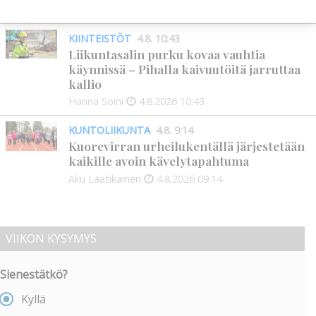
Hanna Soini
4.8.2026
18:00
KIINTEISTÖT
4.8. 10:43
Liikuntasalin purku kovaa vauhtia
käynnissä – Pihalla kaivuutöitä jarruttaa
kallio
Hanna Soini
4.8.2026
10:43
KUNTOLIIKUNTA
4.8. 9:14
Kuorevirran urheilukentällä järjestetään
kaikille avoin kävelytapahtuma
Aku Laatikainen
4.8.2026
09:14
VIIKON KYSYMYS
Sienestätkö?
Kyllä