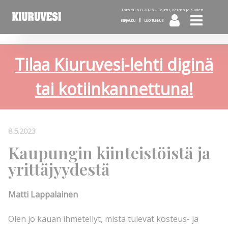
Torstai 6.8.2026 -
Toimi, Keimo ja Sixten
KIRJAUDU
LUO TUNNUS
Tilaa Kiuruvesi-lehti diginä
tai kotiinkannettuna!
8.5.2023
Kaupungin kiinteistöistä ja
yrittäjyydestä
Matti Lappalainen
Olen jo kauan ihmetellyt, mistä tulevat kosteus- ja