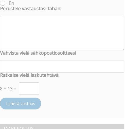
En
Perustele vastaustasi tähän:
Vahvista vielä sähköpostiosoitteesi
Ratkaise vielä laskutehtävä:
8
*
13
=
Lähetä vastaus
PÄÄKIRJOITUS