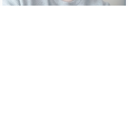
Vähempikin riittäisi?
Aku Laatikainen
31.7.2026
09:00
Tämän vuoden marraskuussa ilmestyy kaikkien aikojen
odotetuin ja ennakkotilatuin, ja hyvin todennäköisesti myös
kaikkien aikojen myydyimmäksi videopeliksi nouseva GTA VI.
Käyntiosoite
:
Kiuruvesi Lehti oy
Niemistenkatu 4
Kiuruvesi
Postiosoite
:
Kiuruvesi Lehti oy
Niemistenkatu 4