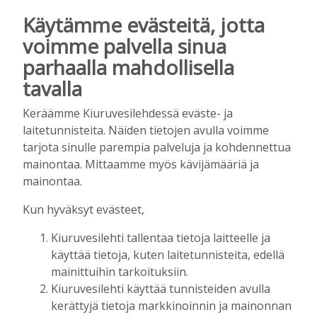
Vilho Ruotsalainen
29.7.2026
15:40
Käytämme evästeitä, jotta
voimme palvella sinua
Kunta on asukkaidensa ja kyliensä summa
Tilaajille
parhaalla mahdollisella
Suvi Louhelainen
29.7.2026
15:35
tavalla
Koulun historia ansaitsee kunnioituksen
Keräämme Kiuruvesilehdessä eväste- ja
laitetunnisteita. Näiden tietojen avulla voimme
Tilaajille
tarjota sinulle parempia palveluja ja kohdennettua
Vilho Ruotsalainen
28.7.2026
13:26
mainontaa. Mittaamme myös kävijämääriä ja
Iskelmäviikon ilo pitää laajentaa ja
mainontaa.
saattaa kestäväksi
Tilaajille
Kun hyväksyt evästeet,
Erkki Puumalainen
22.7.2026
15:03
Kiuruvesilehti tallentaa tietoja laitteelle ja
Kiuruvetistä riehaa
käyttää tietoja, kuten laitetunnisteita, edellä
Tilaajille
mainittuihin tarkoituksiin.
Kiuruvesilehti käyttää tunnisteiden avulla
Upi Vartiainen
21.7.2026
12:00
kerättyjä tietoja markkinoinnin ja mainonnan