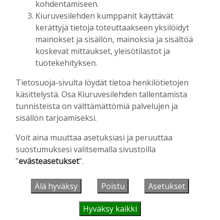
kohdentamiseen.
Kiuruvesilehden kumppanit käyttävät
kerättyjä tietoja toteuttaakseen yksilöidyt
UUSIMMAT
mainokset ja sisällön, mainoksia ja sisältöä
koskevat mittaukset, yleisötilastot ja
IHMISET
5.8. 9:00
tuotekehityksen.
Mikko Remes täyttää 50 vuotta – vaikka
villitystäkin on havaittavissa, sanoo
Tietosuoja-sivulta löydät tietoa henkilötietojen
syntymäpäiväsankari oppineensa myös
käsittelystä. Osa Kiuruvesilehden tallentamista
hölläämään vauhtia
tunnisteista on välttämättömiä palvelujen ja
Aku Laatikainen
5.8.2026
09:00
sisällön tarjoamiseksi.
PÄÄKIRJOITUS
5.8. 6:00
Voit aina muuttaa asetuksiasi ja peruuttaa
Vanhat rakennukset näyttivät arvonsa
suostumuksesi valitsemalla sivustoilla
yllättävällä tavalla
”
evästeasetukset
”.
Hanna Soini
5.8.2026
06:00
MAATALOUS
4.8. 18:00
Älä hyväksy
Poistu
Asetukset
Vaikuttaako afrikkalainen sikarutto
Kiuruvedellä? “Onhan sitä osannut
Hyväksy kaikki
odottaa”, toteaa luomusikalan yrittäjä