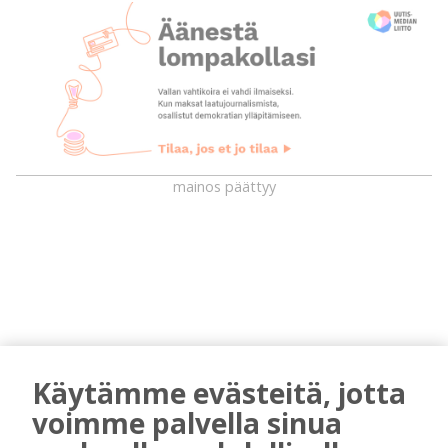
mainos päättyy
Käytämme evästeitä, jotta
AIEMMIN AIHEESTA
voimme palvella sinua