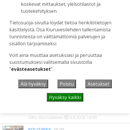
koskevat mittaukset, yleisötilastot ja
toinen kirjoittaja ovat kotoisin
Kiuruveden Ruutanalta
tuotekehityksen.
Tilaajille
Tietosuoja-sivulta löydät tietoa henkilötietojen
Aku Laatikainen
22.7.2026
11:00
käsittelystä. Osa Kiuruvesilehden tallentamista
Suuret kuolonvuodet tekivät tuhojaan
tunnisteista on välttämättömiä palvelujen ja
Kiuruvedellä 1600-luvun lopulla
sisällön tarjoamiseksi.
Tilaajille
Voit aina muuttaa asetuksiasi ja peruuttaa
Sami Tapanainen
22.7.2026
09:00
suostumuksesi valitsemalla sivustoilla
”
evästeasetukset
”.
UUSIMMAT
Älä hyväksy
Poistu
Asetukset
Hyväksy kaikki
MIELIPIDE
16:09
Kuinka kauan Kiuruveden pyöräteiden
annetaan rapistua?
Vilho Ruotsalainen
6.8.2026
16:09
POLITIIKKA
16:00