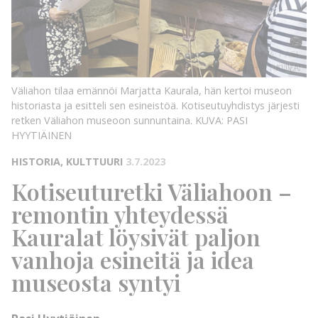
KUVA: PASI
HYYTIÄINEN
KUVA:
Väliahon tilaa emännöi Marjatta Kaurala, hän kertoi museon
historiasta ja esitteli sen esineistöä. Kotiseutuyhdistys järjesti
retken Väliahon museoon sunnuntaina.
KUVA: PASI
HYYTIÄINEN
HISTORIA, KULTTUURI
3.7.2023
Kotiseuturetki Väliahoon –
remontin yhteydessä
Kauralat löysivät paljon
vanhoja esineitä ja idea
museosta syntyi