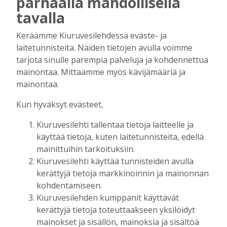
parhaalla mahdollisella
Uuden televisiosarjan kuvauksissa käy
tavalla
hyörinä – Katso kuvista, miltä
kuvauspaikalla Kiuruveden keskustassa
Keräämme Kiuruvesilehdessä eväste- ja
näyttää
laitetunnisteita. Näiden tietojen avulla voimme
Tilaajille
tarjota sinulle parempia palveluja ja kohdennettua
Hanna Soini
31.7.2026
14:51
mainontaa. Mittaamme myös kävijämääriä ja
Kauppojen perustaminen maaseudulle
mainontaa.
sallittiin 1860-luvun alussa – vähitellen
kaupanteko levittäytyi koko Kiuruvedelle
Kun hyväksyt evästeet,
Tilaajille
Kiuruvesilehti tallentaa tietoja laitteelle ja
Jouko Kokkonen
31.7.2026
12:00
käyttää tietoja, kuten laitetunnisteita, edellä
Perinteiset Eloajelut järjestetään ensi
mainittuihin tarkoituksiin.
viikolla – luvassa on jälleen monipuolista
Kiuruvesilehti käyttää tunnisteiden avulla
ohjelmaa
kerättyjä tietoja markkinoinnin ja mainonnan
Tilaajille
kohdentamiseen.
Aku Laatikainen
29.7.2026
08:00
Kiuruvesilehden kumppanit käyttävät
kerättyjä tietoja toteuttaakseen yksilöidyt
Äiti ja tytär kirjoittavat sodasta ja
mainokset ja sisällön, mainoksia ja sisältöä
siirtolaisuudesta – kirjojen päähenkilöt ja