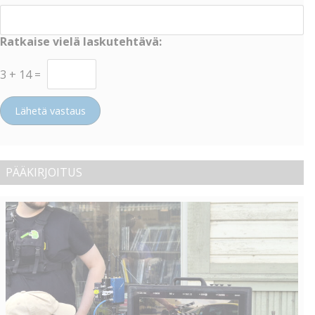
Ratkaise vielä laskutehtävä:
3
+
14
=
Lähetä vastaus
PÄÄKIRJOITUS