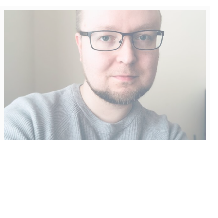
Vähempikin riittäisi?
Aku Laatikainen
31.7.2026
09:00
Tämän vuoden marraskuussa ilmestyy kaikkien aikojen
odotetuin ja ennakkotilatuin, ja hyvin todennäköisesti myös
kaikkien aikojen myydyimmäksi videopeliksi nouseva GTA VI.