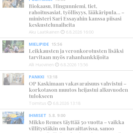
Biokaasu, Hingunniemi, tiet,
rahoitusasiat, työllisyys, lääkäripula… –
ministeri Sari Essayahin kanssa piisasi
keskustelunaiheita
Aku Laatikainen
6.8.2026
16:00
MIELIPIDE
15:56
Leikkausten ja veronkorotusten lisäksi
tarvitaan myös rahanhankkijoita
Alli Huovinen
6.8.2026
15:56
PANKKI
13:18
OP Kaskimaan vakavaraisuus vahvistui –
korkotason muutos heijastui alkuvuoden
tulokseen
Toimitus
6.8.2026
13:18
IHMISET
5.8. 9:00
Mikko Remes täyttää 50 vuotta – vaikka
villitystäkin on havaittavissa, sanoo