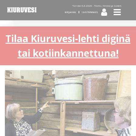
Torstai 6.8.2026 -
Toimi, Keimo ja Sixten
KIRJAUDU
LUO TUNNUS
Tilaa Kiuruvesi-lehti diginä
tai kotiinkannettuna!