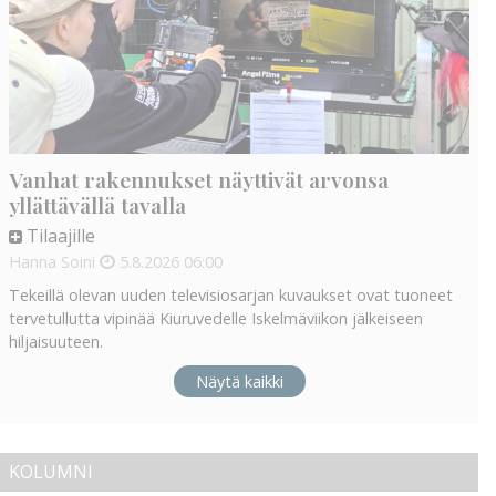
Vanhat rakennukset näyttivät arvonsa
yllättävällä tavalla
Tilaajille
Hanna Soini
5.8.2026
06:00
Tekeillä olevan uuden televisiosarjan kuvaukset ovat tuoneet
tervetullutta vipinää Kiuruvedelle Iskelmäviikon jälkeiseen
hiljaisuuteen.
Näytä kaikki
KOLUMNI