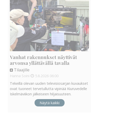
Vanhat rakennukset näyttivät
arvonsa yllättävällä tavalla
Tilaajille
Hanna Soini
5.8.2026
06:00
Tekeillä olevan uuden televisiosarjan kuvaukset
ovat tuoneet tervetullutta vipinää Kiuruvedelle
Iskelmäviikon jälkeiseen hiljaisuuteen.
Näytä kaikki