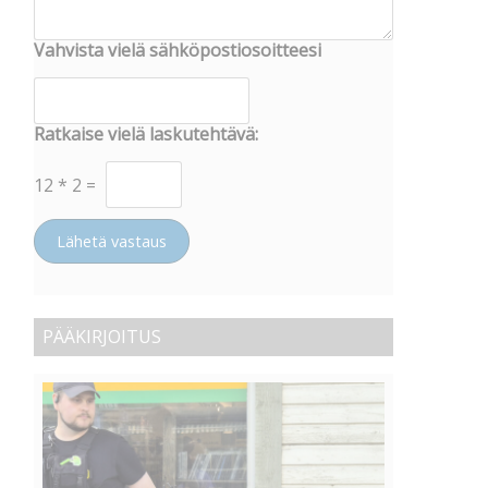
Vahvista vielä sähköpostiosoitteesi
Ratkaise vielä laskutehtävä:
12
*
2
=
Lähetä vastaus
PÄÄKIRJOITUS