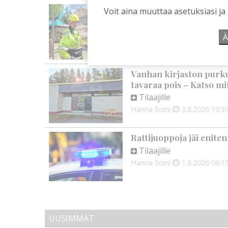
Liikuntasalin purku kov
Voit aina muuttaa asetuksiasi ja
kallio
Tilaajille
Ä
Hanna Soini
4.8.2026
10:4
Vanhan kirjaston purku
tavaraa pois – Katso mit
Tilaajille
Hanna Soini
3.8.2026
10:3
Rattijuoppoja jäi enite
Tilaajille
Hanna Soini
1.8.2026
06:1
UUSIMMAT