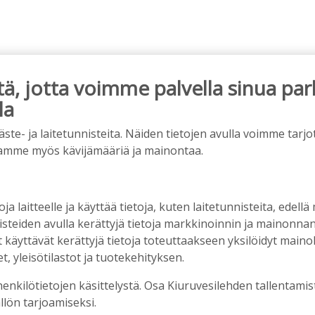
, jotta voimme palvella sinua par
la
e- ja laitetunnisteita. Näiden tietojen avulla voimme tarjot
amme myös kävijämääriä ja mainontaa.
vuotta – vaikka villitystäkin on havaittavissa, sanoo
ppineensa myös hölläämään vauhtia
oja laitteelle ja käyttää tietoja, kuten laitetunnisteita, edellä
9:00
nisteiden avulla kerättyjä tietoja markkinoinnin ja mainonn
äyttävät kerättyjä tietoja toteuttaakseen yksilöidyt mainoks
nen sikarutto Kiuruvedellä? “Onhan sitä osannut
, yleisötilastot ja tuotekehityksen.
ikalan yrittäjä
henkilötietojen käsittelystä. Osa Kiuruvesilehden tallentamis
0
llön tarjoamiseksi.