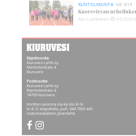
KUNTOLIIKUNTA
4.8. 9:14
Kuorevirran urheiluken
Aku Laatikainen
4.8.2026
0
Käyntiosoite
:
Kiuruvesi Lehti oy
Niemistenkatu 4
Kiuruvesi
Postiosoite
:
Kiuruvesi Lehti oy
Niemistenkatu 4
74700 Kiuruvesi
Konttori avoinna ma-ke klo 8-16
to 8-12 etäpalvelu, puh. 044 7050 443
Uutismedialiiton jäsenlehti