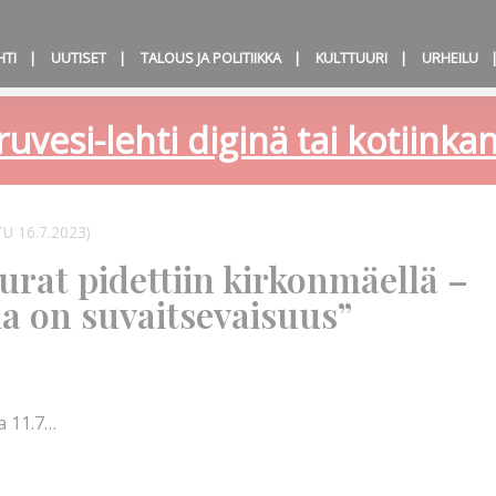
HTI
UUTISET
TALOUS JA POLITIIKKA
KULTTUURI
URHEILU
ruvesi-lehti diginä tai kotiink
U 16.7.2023)
eurat pidettiin kirkonmäellä –
 on suvaitsevaisuus”
na 11.7…