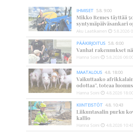
IHMISET
5.8. 9:00
Mikko Remes täyttää 50 
syntymäpäiväsankari o
Aku Laatikainen
5.8.2026
0
PÄÄKIRJOITUS
5.8. 6:00
Vanhat rakennukset näyt
Hanna Soini
5.8.2026
06:0
MAATALOUS
4.8. 18:00
Vaikuttaako afrikkalai
odottaa”, toteaa luomus
Hanna Soini
4.8.2026
18:0
KIINTEISTÖT
4.8. 10:43
Liikuntasalin purku kov
kallio
Hanna Soini
4.8.2026
10:4