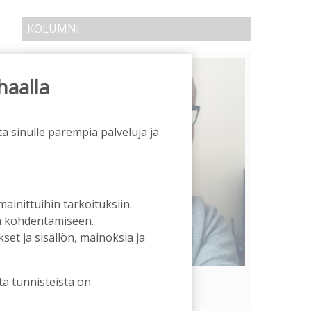
KOLUMNI
haalla
a sinulle parempia palveluja ja
 mainittuihin tarkoituksiin.
an kohdentamiseen.
et ja sisällön, mainoksia ja
Vähempikin riittäisi?
ta tunnisteista on
Aku Laatikainen
31.7.2026
09:00