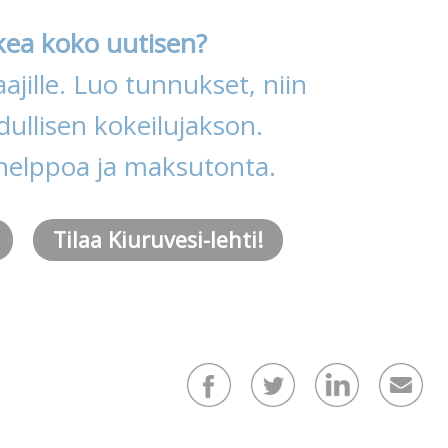
kea koko uutisen?
ajille. Luo tunnukset, niin
ullisen kokeilujakson.
helppoa ja maksutonta.
Tilaa Kiuruvesi-lehti!