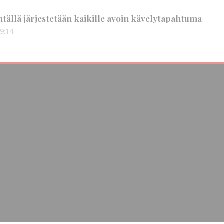
tällä järjestetään kaikille avoin kävelytapahtuma
9:14