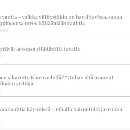
vuotta – vaikka villitystäkin on havaittavissa, sanoo
ppineensa myös hölläämään vauhtia
9:00
tivät arvonsa yllättävällä tavalla
0
nen sikarutto Kiuruvedellä? “Onhan sitä osannut
ikalan yrittäjä
0
aa vauhtia käynnissä – Pihalla kaivuutöitä jarruttaa
3