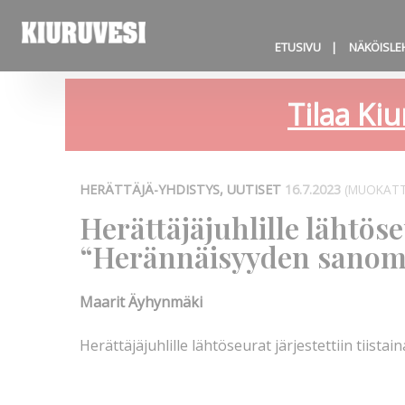
ETUSIVU
NÄKÖISLE
Tilaa Kiu
HERÄTTÄJÄ-YHDISTYS, UUTISET
16.7.2023
(MUOKATT
Herättäjäjuhlille lähtös
“Herännäisyyden sanoma
Maarit Äyhynmäki
Herättäjäjuhlille lähtöseurat järjestettiin tiistai