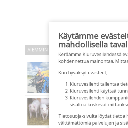
Käytämme evästeitä
mahdollisella taval
AIEMMIN AIHEESTA
Keräämme Kiuruvesilehdessä eväst
kohdennettua mainontaa. Mitta
Mikko Remes täyttää 50 
syntymäpäiväsankari o
Kun hyväksyt evästeet,
Tilaajille
Kiuruvesilehti tallentaa tiet
Aku Laatikainen
5.8.2026
0
Kiuruvesilehti käyttää tun
Kiuruvesilehden kumppanit k
Vaikuttaako afrikkalai
sisältöä koskevat mittaukset
odottaa”, toteaa luomus
Tilaajille
Tietosuoja-sivulta löydät tietoa 
Hanna Soini
4.8.2026
18:0
välttämättömiä palvelujen ja sisä