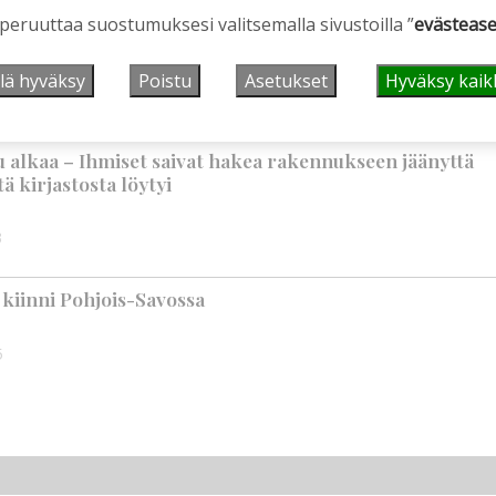
aa vauhtia käynnissä – Pihalla kaivuutöitä jarruttaa
 peruuttaa suostumuksesi valitsemalla sivustoilla ”
evästease
lä hyväksy
Poistu
Asetukset
Hyväksy kaik
3
 alkaa – Ihmiset saivat hakea rakennukseen jäänyttä
ä kirjastosta löytyi
3
n kiinni Pohjois-Savossa
5