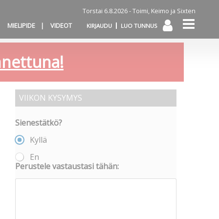
Torstai 6.8.2026 -
Toimi, Keimo ja Sixten
MIELIPIDE
VIDEOT
KIRJAUDU
LUO TUNNUS
annettuna!
VIIKON KYSYMYS
Sienestätkö?
Kyllä
En
Perustele vastaustasi tähän: