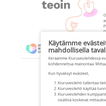
Käytämme evästeitä
mahdollisella taval
Keräämme Kiuruvesilehdessä eväst
m
kohdennettua mainontaa. Mitta
Kun hyväksyt evästeet,
Kiuruvesilehti tallentaa tiet
Kiuruvesilehti käyttää tun
Kiuruvesilehden kumppanit k
sisältöä koskevat mittaukset