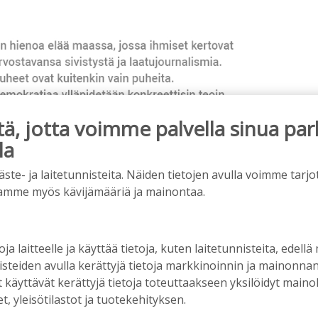
, jotta voimme palvella sinua par
la
e- ja laitetunnisteita. Näiden tietojen avulla voimme tarjot
ainos päättyy
amme myös kävijämääriä ja mainontaa.
oja laitteelle ja käyttää tietoja, kuten laitetunnisteita, edellä
nisteiden avulla kerättyjä tietoja markkinoinnin ja mainonn
äyttävät kerättyjä tietoja toteuttaakseen yksilöidyt mainoks
, yleisötilastot ja tuotekehityksen.