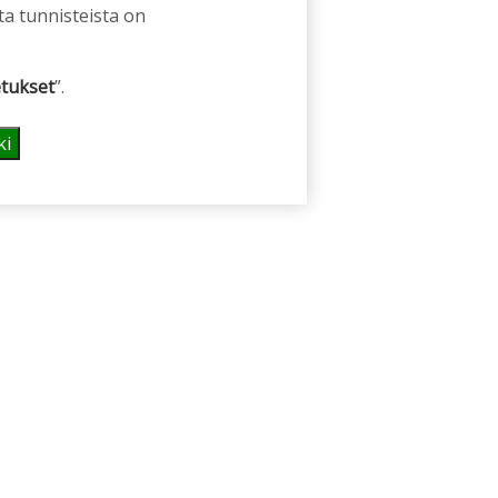
ta tunnisteista on
tukset
”.
ki