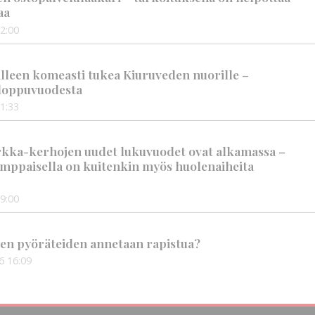
aa
2:00
älleen komeasti tukea Kiuruveden nuorille –
n loppuvuodesta
1:33
rkka-kerhojen uudet lukuvuodet ovat alkamassa –
mppaisella on kuitenkin myös huolenaiheita
9:00
en pyöräteiden annetaan rapistua?
6
16:09