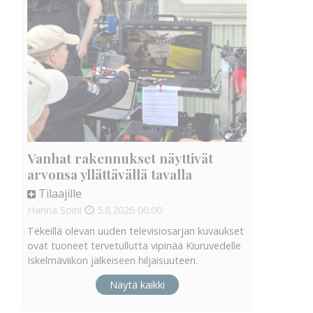
Vanhat rakennukset näyttivät
arvonsa yllättävällä tavalla
Tilaajille
Hanna Soini
5.8.2026
06:00
Tekeillä olevan uuden televisiosarjan kuvaukset
ovat tuoneet tervetullutta vipinää Kiuruvedelle
Iskelmäviikon jälkeiseen hiljaisuuteen.
Näytä kaikki