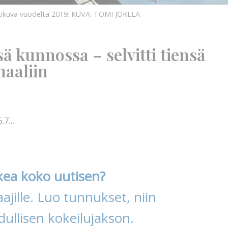
tokuva vuodelta 2019.
KUVA: TOMI JOKELA
 kunnossa – selvitti tiensä
naaliin
5.7…
kea koko uutisen?
ajille. Luo tunnukset, niin
ullisen kokeilujakson.