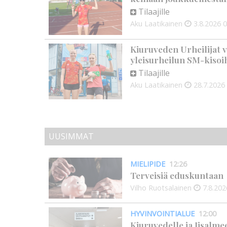
Tilaajille
Aku Laatikainen
3.8.2026
0
Kiuruveden Urheilijat v
yleisurheilun SM-kisoi
Tilaajille
Aku Laatikainen
28.7.2026
UUSIMMAT
MIELIPIDE
12:26
Terveisiä eduskuntaan
Vilho Ruotsalainen
7.8.202
HYVINVOINTIALUE
12:00
Kiuruvedelle ja Iisalme