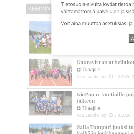
Tietosuoja-sivulta löydät tietoa 
AIEMMIN AIHEESTA
välttämättömiä palvelujen ja sisä
Voit aina muuttaa asetuksiasi ja
Golftapahtuma tuotti j
palkittavat julkaistaa
Tilaajille
Ä
Aku Laatikainen
7.8.2026
1
Kuorevirran urheiluken
Tilaajille
Aku Laatikainen
4.8.2026
0
KiuPan 11-vuotiaille po
jälkeen
Tilaajille
Aku Laatikainen
3.8.2026
1
Salla Tompuri juoksi tu
keihään joukkuemestar