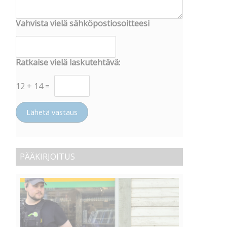
Vahvista vielä sähköpostiosoitteesi
Ratkaise vielä laskutehtävä:
12
+
14
=
Lähetä vastaus
PÄÄKIRJOITUS