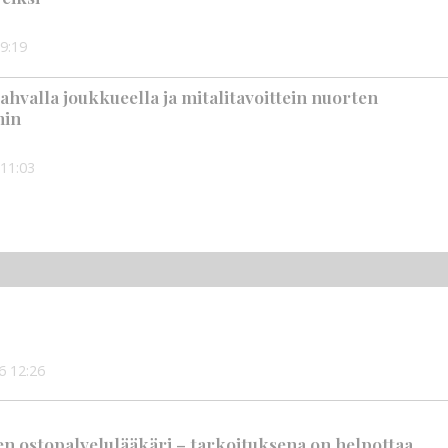
9:19
ahvalla joukkueella ja mitalitavoittein nuorten
hin
11:03
6
12:26
en ostopalvelulääkäri – tarkoituksena on helpottaa