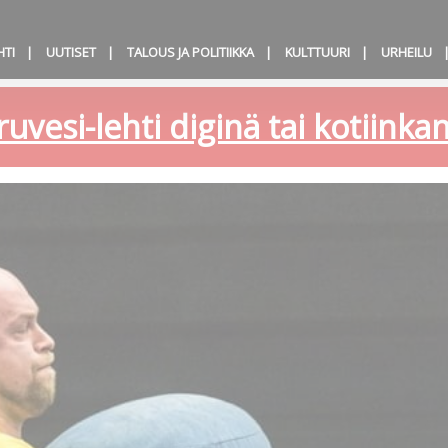
HTI
UUTISET
TALOUS JA POLITIIKKA
KULTTUURI
URHEILU
ruvesi-lehti diginä tai kotiink