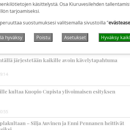
henkilötietojen käsittelystä. Osa Kiuruvesilehden tallentamis
llön tarjoamiseksi.
 peruuttaa suostumuksesi valitsemalla sivustoilla ”
evästease
älleen komeasti tukea Kiuruveden nuorille –
n loppuvuodesta
lä hyväksy
Poistu
Asetukset
Hyväksy kaik
1:33
tällä järjestetään kaikille avoin kävelytapahtuma
9:14
jille kultaa Kuopio Cupista ylivoimaisen esityksen
0:55
plakultaan – Silja Auvinen ja Enni Pennanen heittivät
eiksi