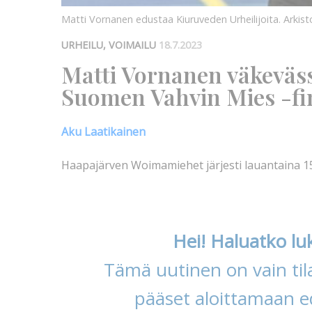
Matti Vornanen edustaa Kiuruveden Urheilijoita. Arkis
URHEILU, VOIMAILU
18.7.2023
Matti Vornanen väkevässä
Suomen Vahvin Mies -fi
Aku Laatikainen
Haapajärven Woimamiehet järjesti lauantaina 1
Hei! Haluatko lu
Tämä uutinen on vain tila
pääset aloittamaan ed