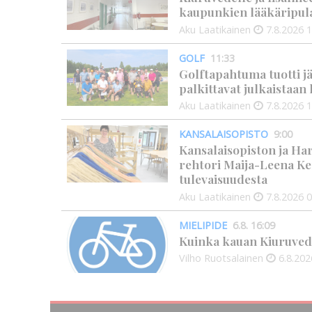
kaupunkien lääkäripul
Aku Laatikainen
7.8.2026
1
GOLF
11:33
Golftapahtuma tuotti j
palkittavat julkaistaa
Aku Laatikainen
7.8.2026
1
KANSALAISOPISTO
9:00
Kansalaisopiston ja Ha
rehtori Maija-Leena Ke
tulevaisuudesta
Aku Laatikainen
7.8.2026
0
MIELIPIDE
6.8. 16:09
Kuinka kauan Kiuruved
Vilho Ruotsalainen
6.8.202