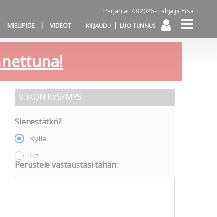
Perjantai 7.8.2026 -
Lahja ja Yrsa
MIELIPIDE
VIDEOT
KIRJAUDU
LUO TUNNUS
annettuna!
VIIKON KYSYMYS
Sienestätkö?
Kyllä
En
Perustele vastaustasi tähän: