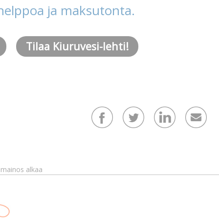
helppoa ja maksutonta.
Tilaa Kiuruvesi-lehti!
mainos alkaa