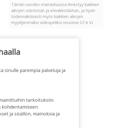
Tämän vuoden marraskuussa ilmestyy kaikkien
aikojen odotetuin ja ennakkotilatuin, ja hyvin
todennäköisesti myös kaikkien aikojen
myydyimmäksi videopeliksi nouseva GTA VI.
haalla
a sinulle parempia palveluja ja
 mainittuihin tarkoituksiin.
an kohdentamiseen.
et ja sisällön, mainoksia ja