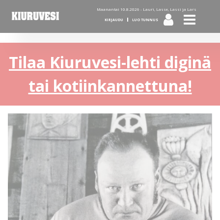
Maanantai 10.8.2026 -
Lauri, Lasse, Lassi ja Lars
KIRJAUDU
LUO TUNNUS
Tilaa Kiuruvesi-lehti diginä
tai kotiinkannettuna!