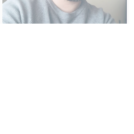
Vähempikin riittäisi?
Aku Laatikainen
31.7.2026
09:00
Tämän vuoden marraskuussa ilmestyy kaikkien aikojen
odotetuin ja ennakkotilatuin, ja hyvin todennäköisesti myös
kaikkien aikojen myydyimmäksi videopeliksi nouseva GTA VI.
Käyntiosoite
:
Kiuruvesi Lehti oy
Niemistenkatu 4
Kiuruvesi