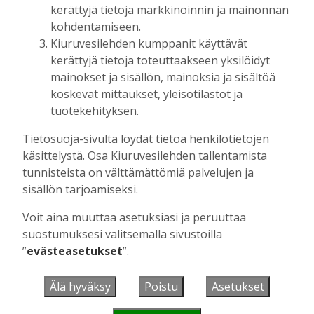
kerättyjä tietoja markkinoinnin ja mainonnan
kuitenkin myös huolenaiheita
tulevaisuudesta
kohdentamiseen.
Kiuruvesilehden kumppanit käyttävät
Tilaajille
kerättyjä tietoja toteuttaakseen yksilöidyt
Aku Laatikainen
7.8.2026
09:00
mainokset ja sisällön, mainoksia ja sisältöä
Uuden televisiosarjan kuvauksissa käy
koskevat mittaukset, yleisötilastot ja
hyörinä – Katso kuvista, miltä
tuotekehityksen.
kuvauspaikalla Kiuruveden keskustassa
näyttää
Tietosuoja-sivulta löydät tietoa henkilötietojen
Tilaajille
käsittelystä. Osa Kiuruvesilehden tallentamista
Hanna Soini
31.7.2026
14:51
tunnisteista on välttämättömiä palvelujen ja
sisällön tarjoamiseksi.
Kauppojen perustaminen maaseudulle
sallittiin 1860-luvun alussa – vähitellen
Voit aina muuttaa asetuksiasi ja peruuttaa
kaupanteko levittäytyi koko Kiuruvedelle
suostumuksesi valitsemalla sivustoilla
Tilaajille
”
evästeasetukset
”.
Jouko Kokkonen
31.7.2026
12:00
Perinteiset Eloajelut järjestetään ensi
Älä hyväksy
Poistu
Asetukset
viikolla – luvassa on jälleen monipuolista