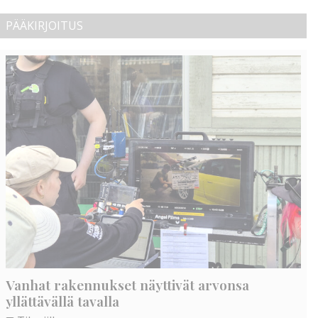
PÄÄKIRJOITUS
Vanhat rakennukset näyttivät arvonsa
yllättävällä tavalla