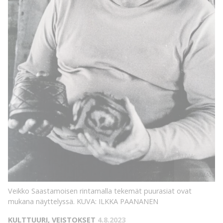
KUVA:
ILKKA
PAANANEN
KUVA:
Veikko Saastamoisen rintamalla tekemät puurasiat ovat
mukana näyttelyssä.
KUVA: ILKKA PAANANEN
KULTTUURI, VEISTOKSET
4.8.2023