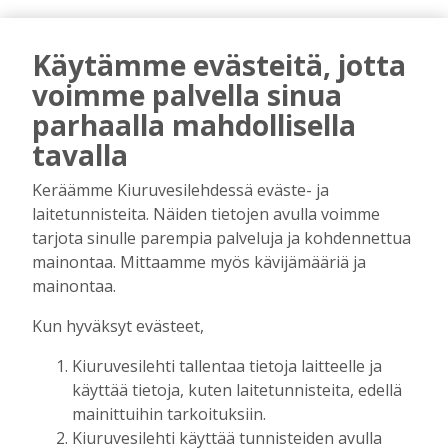
Käytämme evästeitä, jotta
voimme palvella sinua
parhaalla mahdollisella
tavalla
Keräämme Kiuruvesilehdessä eväste- ja
AIEMMIN AIHEESTA
laitetunnisteita. Näiden tietojen avulla voimme
tarjota sinulle parempia palveluja ja kohdennettua
Mörkö Majori ja muuta mukavaa –
mainontaa. Mittaamme myös kävijämääriä ja
Eloajeluissa riitti nähtävää ja kuultavaa
mainontaa.
vanhan ajan työnäytöksistä ja
veteraanitraktoreista Finlandia-hymniin
Kun hyväksyt evästeet,
Tilaajille
Riitta Airaksinen
10.8.2026
10:46
Kiuruvesilehti tallentaa tietoja laitteelle ja
käyttää tietoja, kuten laitetunnisteita, edellä
Kansalaisopiston ja Harkka-kerhojen
mainittuihin tarkoituksiin.
uudet lukuvuodet ovat alkamassa –
Kiuruvesilehti käyttää tunnisteiden avulla
rehtori Maija-Leena Kemppaisella on