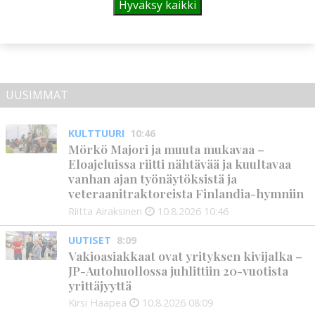
ohjelmaa
Hyväksy kaikki
Tilaajille
Aku Laatikainen
29.7.2026
08:00
UUSIMMAT
KULTTUURI
10:46
Mörkö Majori ja muuta mukavaa –
Eloajeluissa riitti nähtävää ja kuultavaa
vanhan ajan työnäytöksistä ja
veteraanitraktoreista Finlandia-hymniin
Riitta Airaksinen
10.8.2026
10:46
UUTISET
8:09
Vakioasiakkaat ovat yrityksen kivijalka –
JP-Autohuollossa juhlittiin 20-vuotista
yrittäjyyttä
Kirsi Haapea
10.8.2026
08:09