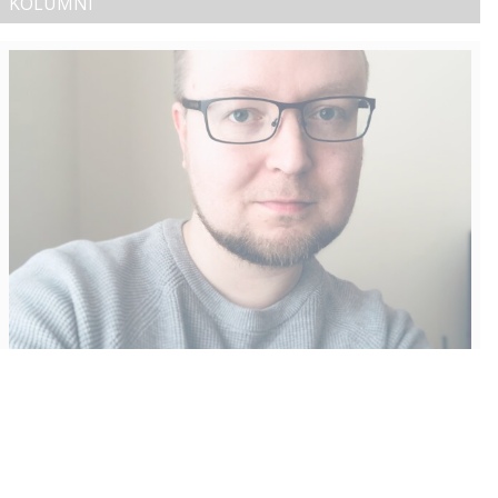
KOLUMNI
Vähempikin riittäisi?
Aku Laatikainen
31.7.2026
09:00
Tämän vuoden marraskuussa ilmestyy kaikkien aikojen
odotetuin ja ennakkotilatuin, ja hyvin todennäköisesti myös