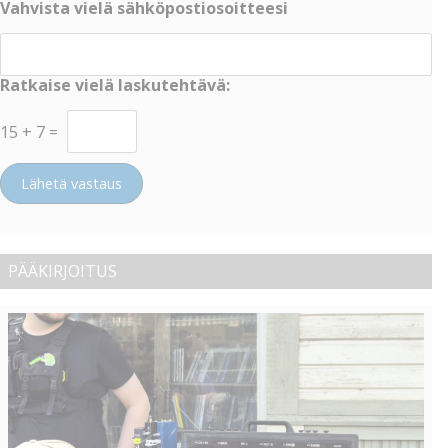
Vahvista vielä sähköpostiosoitteesi
Ratkaise vielä laskutehtävä:
15
+
7
=
Lähetä vastaus
PÄÄKIRJOITUS