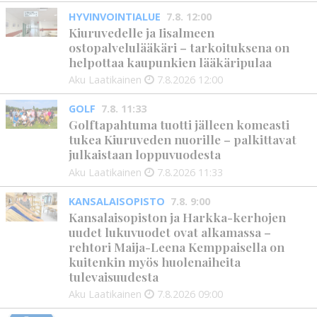
HYVINVOINTIALUE
7.8. 12:00
Kiuruvedelle ja Iisalmeen
ostopalvelulääkäri – tarkoituksena on
helpottaa kaupunkien lääkäripulaa
Aku Laatikainen
7.8.2026
12:00
GOLF
7.8. 11:33
Golftapahtuma tuotti jälleen komeasti
tukea Kiuruveden nuorille – palkittavat
julkaistaan loppuvuodesta
Aku Laatikainen
7.8.2026
11:33
KANSALAISOPISTO
7.8. 9:00
Kansalaisopiston ja Harkka-kerhojen
uudet lukuvuodet ovat alkamassa –
rehtori Maija-Leena Kemppaisella on
kuitenkin myös huolenaiheita
tulevaisuudesta
Aku Laatikainen
7.8.2026
09:00