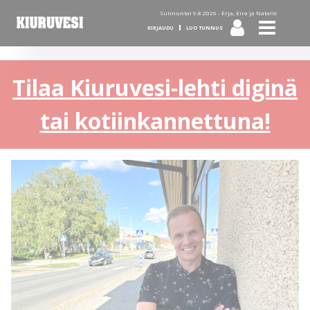
Sunnuntai 9.8.2026 -
Erja, Eira ja Natalie
KIRJAUDU
LUO TUNNUS
Tilaa Kiuruvesi-lehti diginä
tai kotiinkannettuna!