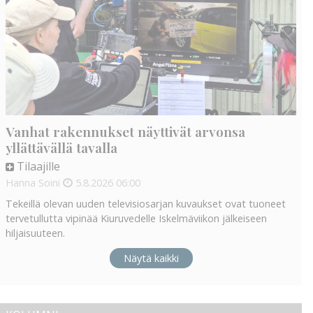
Vanhat rakennukset näyttivät arvonsa
yllättävällä tavalla
Tilaajille
Hanna Soini
5.8.2026
06:00
Tekeillä olevan uuden televisiosarjan kuvaukset ovat tuoneet
tervetullutta vipinää Kiuruvedelle Iskelmäviikon jälkeiseen
hiljaisuuteen.
Näytä kaikki