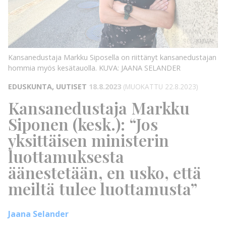
KUVA:
JAANA
SELANDER
KUVA:
Kansanedustaja Markku Siposella on riittänyt kansanedustajan
hommia myös kesätauolla.
KUVA: JAANA SELANDER
EDUSKUNTA, UUTISET
18.8.2023
(MUOKATTU 22.8.2023)
Kansanedustaja Markku
Siponen (kesk.): “Jos
yksittäisen ministerin
luottamuksesta
äänestetään, en usko, että
meiltä tulee luottamusta”
Jaana Selander