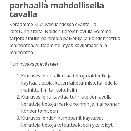
parhaalla mahdollisella
Kiuruvedelle ja Iisalmeen
tavalla
ostopalvelulääkäri – tarkoituksena on
helpottaa kaupunkien lääkäripulaa
Keräämme Kiuruvesilehdessä eväste- ja
Tilaajille
laitetunnisteita. Näiden tietojen avulla voimme
Aku Laatikainen
7.8.2026
12:00
tarjota sinulle parempia palveluja ja kohdennettua
mainontaa. Mittaamme myös kävijämääriä ja
Golftapahtuma tuotti jälleen komeasti
mainontaa.
tukea Kiuruveden nuorille – palkittavat
julkaistaan loppuvuodesta
Kun hyväksyt evästeet,
Tilaajille
Kiuruvesilehti tallentaa tietoja laitteelle ja
Aku Laatikainen
7.8.2026
11:33
käyttää tietoja, kuten laitetunnisteita, edellä
Biokaasu, Hingunniemi, tiet,
mainittuihin tarkoituksiin.
rahoitusasiat, työllisyys, lääkäripula… –
Kiuruvesilehti käyttää tunnisteiden avulla
ministeri Sari Essayahin kanssa piisasi
kerättyjä tietoja markkinoinnin ja mainonnan
keskustelunaiheita
kohdentamiseen.
Tilaajille
Kiuruvesilehden kumppanit käyttävät
Aku Laatikainen
6.8.2026
16:00
kerättyjä tietoja toteuttaakseen yksilöidyt