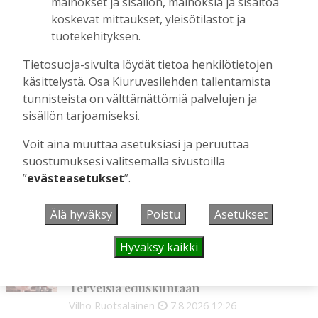
OP Kaskimaan vakavaraisuus vahvistui –
mainokset ja sisällön, mainoksia ja sisältöä
korkotason muutos heijastui alkuvuoden
koskevat mittaukset, yleisötilastot ja
tulokseen
tuotekehityksen.
Tilaajille
Tietosuoja-sivulta löydät tietoa henkilötietojen
Toimitus
6.8.2026
13:18
käsittelystä. Osa Kiuruvesilehden tallentamista
Mikko Remes täyttää 50 vuotta – vaikka
tunnisteista on välttämättömiä palvelujen ja
villitystäkin on havaittavissa, sanoo
sisällön tarjoamiseksi.
syntymäpäiväsankari oppineensa myös
hölläämään vauhtia
Voit aina muuttaa asetuksiasi ja peruuttaa
Tilaajille
suostumuksesi valitsemalla sivustoilla
Aku Laatikainen
5.8.2026
09:00
”
evästeasetukset
”.
Älä hyväksy
Poistu
Asetukset
UUSIMMAT
Hyväksy kaikki
MIELIPIDE
7.8. 12:26
Terveisiä eduskuntaan
Vilho Ruotsalainen
7.8.2026
12:26