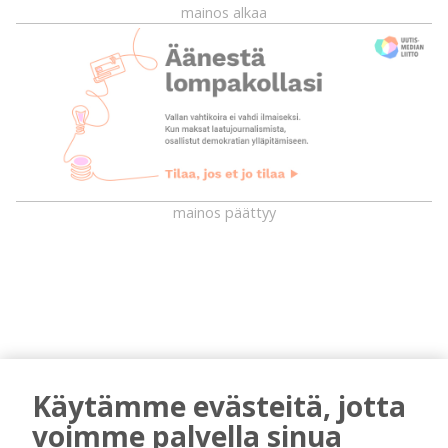
mainos alkaa
mainos päättyy
Käytämme evästeitä, jotta
voimme palvella sinua
AIEMMIN AIHEESTA