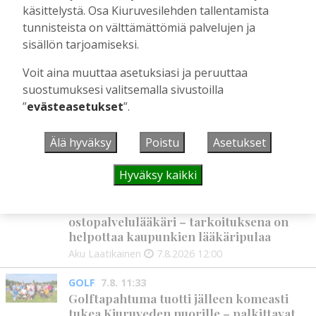
käsittelystä. Osa Kiuruvesilehden tallentamista
Tilaajille
tunnisteista on välttämättömiä palvelujen ja
Toimitus
4.7.2026
08:00
sisällön tarjoamiseksi.
Voit aina muuttaa asetuksiasi ja peruuttaa
suostumuksesi valitsemalla sivustoilla
UUSIMMAT
”
evästeasetukset
”.
MIELIPIDE
7.8. 12:26
Älä hyväksy
Poistu
Asetukset
Terveisiä eduskuntaan
Vilho Ruotsalainen
7.8.2026
12:26
Hyväksy kaikki
HYVINVOINTIALUE
7.8. 12:00
Kiuruvedelle ja Iisalmeen
ostopalvelulääkäri – tarkoituksena on
helpottaa kaupunkien lääkäripulaa
Aku Laatikainen
7.8.2026
12:00
GOLF
7.8. 11:33
Golftapahtuma tuotti jälleen komeasti
tukea Kiuruveden nuorille – palkittavat