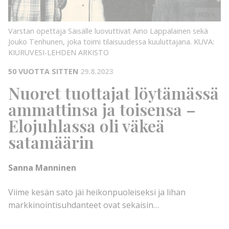
LEHDEN
ARKISTO
KUVA:
Varstan opettaja Säisälle luovuttivat Aino Lappalainen sekä
Jouko Tenhunen, joka toimi tilaisuudessa kuuluttajana.
KUVA:
KIURUVESI-LEHDEN ARKISTO
50 VUOTTA SITTEN
29.8.2023
Nuoret tuottajat löytämässä
ammattinsa ja toisensa –
Elojuhlassa oli väkeä
satamäärin
Sanna Manninen
Viime kesän sato jäi heikonpuoleiseksi ja lihan
markkinointisuhdanteet ovat sekaisin…