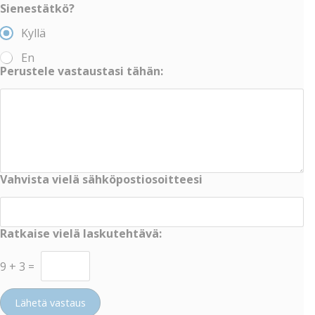
Sienestätkö?
Kyllä
En
Perustele vastaustasi tähän:
Vahvista vielä sähköpostiosoitteesi
Ratkaise vielä laskutehtävä:
9
+
3
=
Lähetä vastaus