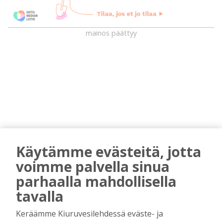
mainos päättyy
AIEMMIN AIHEESTA
Käytämme evästeitä, jotta
voimme palvella sinua
Majasaaren marjamies kävi katsomassa
parhaalla mahdollisella
“laitumiensa” tämän kesän tuottoa
Tilaajille
tavalla
Hanna Soini
1.8.2026
07:00
Keräämme Kiuruvesilehdessä eväste- ja