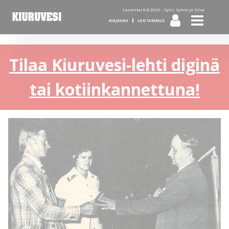
Lauantai 8.8.2026 -
Sylvi, Sylvia ja Silva
KIRJAUDU
LUO TUNNUS
Tilaa Kiuruvesi-lehti diginä
tai kotiinkannettuna!
KUVA:
KIURUVESI-