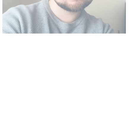
Vähempikin riittäisi?
Aku Laatikainen
31.7.2026
09:00
Tämän vuoden marraskuussa ilmestyy kaikkien aikojen
odotetuin ja ennakkotilatuin, ja hyvin todennäköisesti myös
kaikkien aikojen myydyimmäksi videopeliksi nouseva GTA VI.
Käyntiosoite
:
Kiuruvesi Lehti oy
Niemistenkatu 4