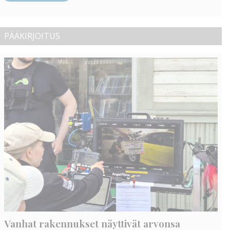
PÄÄKIRJOITUS
Vanhat rakennukset näyttivät arvonsa