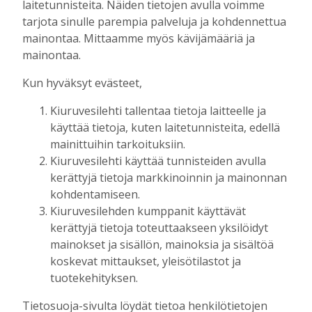
laitetunnisteita. Näiden tietojen avulla voimme
Kiuruveden Jänteen 60-vuotisjuhlassa:
Nuorissa ja talkoohenkisessä
tarjota sinulle parempia palveluja ja kohdennettua
seuratoiminnassa on urheilun tulevaisuus
mainontaa. Mittaamme myös kävijämääriä ja
Tilaajille
mainontaa.
Toimitus
24.7.2026
10:00
Kun hyväksyt evästeet,
Raivaajapatsaan kaskisavut ovat kyteneet
Kiuruvesilehti tallentaa tietoja laitteelle ja
vuosia Antero Ruotsalaisen ajatuksissa
käyttää tietoja, kuten laitetunnisteita, edellä
Tilaajille
mainittuihin tarkoituksiin.
Toimitus
17.7.2026
08:00
Kiuruvesilehti käyttää tunnisteiden avulla
Uusi kanttori: “Musiikki- ja
kerättyjä tietoja markkinoinnin ja mainonnan
kuorotoiminta liittyvät seurakuntatyöhön
kohdentamiseen.
– julistukseen”
Kiuruvesilehden kumppanit käyttävät
Tilaajille
kerättyjä tietoja toteuttaakseen yksilöidyt
Toimitus
11.7.2026
12:00
mainokset ja sisällön, mainoksia ja sisältöä
koskevat mittaukset, yleisötilastot ja
Fehmin juttusilla on käynyt tänä vuonna
tuotekehityksen.
jo noin 50 tammaa – miksi hyvää
siitosoria ei kuitenkaan hyväksytty
Tietosuoja-sivulta löydät tietoa henkilötietojen
kantakirjaan?