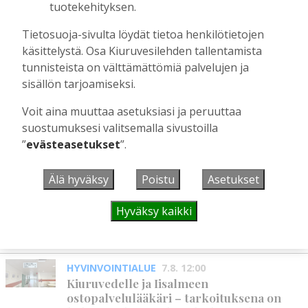
tuotekehityksen.
Aku Laatikainen
18.6.2025
15:00
Kiuruvedellä kävi harvinaisia vieraita:
Tietosuoja-sivulta löydät tietoa henkilötietojen
“Lottaperinneyhdistysten
käsittelystä. Osa Kiuruvesilehden tallentamista
paikallistoiminta on äärimmäisen
tunnisteista on välttämättömiä palvelujen ja
tärkeää”
sisällön tarjoamiseksi.
Tilaajille
Voit aina muuttaa asetuksiasi ja peruuttaa
Hanna Soini
22.4.2025
14:30
suostumuksesi valitsemalla sivustoilla
”
evästeasetukset
”.
UUSIMMAT
Älä hyväksy
Poistu
Asetukset
MIELIPIDE
7.8. 12:26
Hyväksy kaikki
Terveisiä eduskuntaan
Vilho Ruotsalainen
7.8.2026
12:26
HYVINVOINTIALUE
7.8. 12:00
Kiuruvedelle ja Iisalmeen
ostopalvelulääkäri – tarkoituksena on