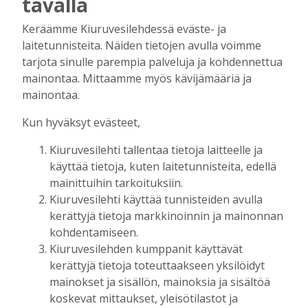
tavalla
– Luvassa avoimet ovet ja muuta ohjelmaa
Keräämme Kiuruvesilehdessä eväste- ja
Tilaajille
laitetunnisteita. Näiden tietojen avulla voimme
Hanna Soini
8.6.2026
15:13
tarjota sinulle parempia palveluja ja kohdennettua
Pikkulotat kertoivat koululaisille,
mainontaa. Mittaamme myös kävijämääriä ja
minkälaista oli olla lapsi sota-aikaan:
mainontaa.
“Kyllä sitä kaikenlaista työtä keksivät”
Tilaajille
Kun hyväksyt evästeet,
Hanna Soini
10.12.2025
10:32
Kiuruvesilehti tallentaa tietoja laitteelle ja
Eläkeliiton uusista tiloista on tarkoitus
käyttää tietoja, kuten laitetunnisteita, edellä
rakentaa olohuone, johon on helppo
mainittuihin tarkoituksiin.
tulla: “Moni kaipaa seuraa”
Kiuruvesilehti käyttää tunnisteiden avulla
Tilaajille
kerättyjä tietoja markkinoinnin ja mainonnan
Hanna Soini
20.10.2025
11:49
kohdentamiseen.
Kiuruvesilehden kumppanit käyttävät
Leader-rahoituksen kysyntä on kasvussa
kerättyjä tietoja toteuttaakseen yksilöidyt
– Ylä-Savon Veturi myönsi tukea myös
Kiuruvedelle
mainokset ja sisällön, mainoksia ja sisältöä
koskevat mittaukset, yleisötilastot ja
Tilaajille