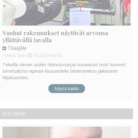
Vanhat rakennukset näyttivät arvonsa
yllättävällä tavalla
Tilaajille
Hanna Soini
5.8.2026
06:00
Tekeillä olevan uuden televisiosarjan kuvaukset ovat tuoneet
tervetullutta vipinää Kiuruvedelle Iskelmäviikon jälkeiseen
hiljaisuuteen.
Näytä kaikki
KOLUMNI