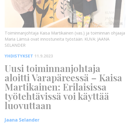
KUVA:
JAANA
SELANDER
KUVA:
Toiminnanjohtaja Kaisa Martikainen (vas.) ja toiminnan ohjaaja
Maria Lämsä ovat innostuneita työstään.
KUVA: JAANA
SELANDER
YHDISTYKSET
11.9.2023
Uusi toiminnanjohtaja
aloitti Varapäreessä – Kaisa
Martikainen: Erilaisissa
työtehtävissä voi käyttää
luovuttaan
Jaana Selander