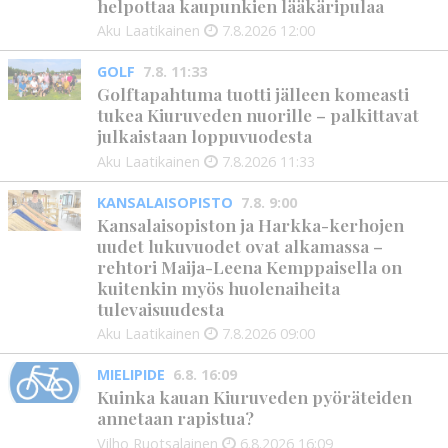
helpottaa kaupunkien lääkäripulaa
Aku Laatikainen
7.8.2026
12:00
GOLF
7.8. 11:33
Golftapahtuma tuotti jälleen komeasti
tukea Kiuruveden nuorille – palkittavat
julkaistaan loppuvuodesta
Aku Laatikainen
7.8.2026
11:33
KANSALAISOPISTO
7.8. 9:00
Kansalaisopiston ja Harkka-kerhojen
uudet lukuvuodet ovat alkamassa –
rehtori Maija-Leena Kemppaisella on
kuitenkin myös huolenaiheita
tulevaisuudesta
Aku Laatikainen
7.8.2026
09:00
MIELIPIDE
6.8. 16:09
Kuinka kauan Kiuruveden pyöräteiden
annetaan rapistua?
Vilho Ruotsalainen
6.8.2026
16:09