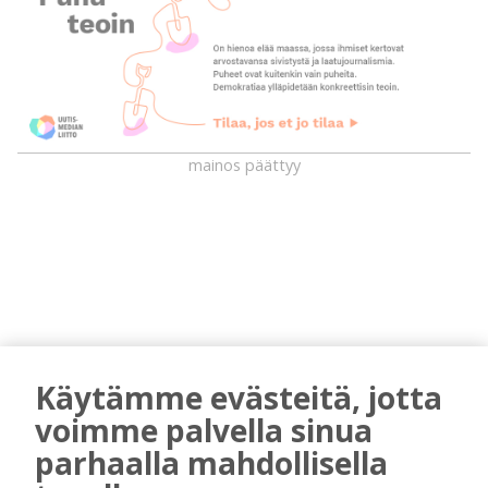
mainos päättyy
Käytämme evästeitä, jotta
AIEMMIN AIHEESTA
voimme palvella sinua
parhaalla mahdollisella
Kaupunki tekee Iskelmäviikolla
yhteistyötä Rukajärvi-keskuksen kanssa