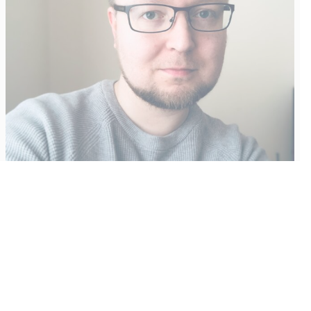
Vähempikin riittäisi?
Aku Laatikainen
31.7.2026
09:00
Tämän vuoden marraskuussa ilmestyy kaikkien aikojen
odotetuin ja ennakkotilatuin, ja hyvin todennäköisesti myös
kaikkien aikojen myydyimmäksi videopeliksi nouseva GTA VI.