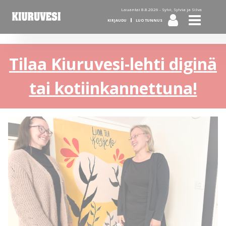
Lauantai 8.8.2026 -
Sylvi, Sylvia ja Silva
KIRJAUDU
LUO TUNNUS
Tilaa Kiuruvesi-lehti diginä
tai kotiinkannettuna!