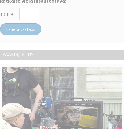
Ratkaise vielä laskutehtävä:
10
+
9
=
Lähetä vastaus
PÄÄKIRJOITUS