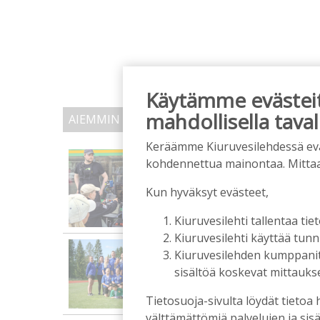
Käytämme evästeitä
mahdollisella taval
AIEMMIN AIHEESTA
Keräämme Kiuruvesilehdessä eväst
Vanhat rakennukset näyt
kohdennettua mainontaa. Mitta
Tilaajille
Kun hyväksyt evästeet,
Hanna Soini
5.8.2026
06:0
Kiuruvesilehti tallentaa tiet
Kiuruvesilehti käyttää tun
Kiuruvesi liikuttaa ja 
Kiuruvesilehden kumppanit k
Tilaajille
sisältöä koskevat mittaukset
Toimitus
29.7.2026
08:00
Tietosuoja-sivulta löydät tietoa 
välttämättömiä palvelujen ja sisä