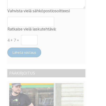
Vahvista vielä sähköpostiosoitteesi
Ratkaise vielä laskutehtävä:
4
+
7
=
Lähetä vastaus
PÄÄKIRJOITUS