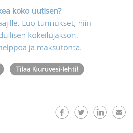
kea koko uutisen?
ajille. Luo tunnukset, niin
ullisen kokeilujakson.
helppoa ja maksutonta.
Tilaa Kiuruvesi-lehti!