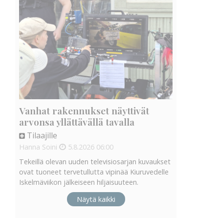
Vanhat rakennukset näyttivät
arvonsa yllättävällä tavalla
Tilaajille
Hanna Soini
5.8.2026
06:00
Tekeillä olevan uuden televisiosarjan kuvaukset
ovat tuoneet tervetullutta vipinää Kiuruvedelle
Iskelmäviikon jälkeiseen hiljaisuuteen.
Näytä kaikki