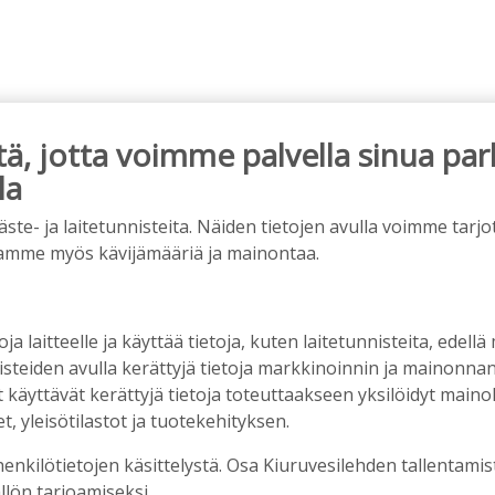
, jotta voimme palvella sinua par
la
e- ja laitetunnisteita. Näiden tietojen avulla voimme tarjot
tivät arvonsa yllättävällä tavalla
amme myös kävijämääriä ja mainontaa.
0
oja laitteelle ja käyttää tietoja, kuten laitetunnisteita, edellä
nisteiden avulla kerättyjä tietoja markkinoinnin ja mainonn
kasvattaa myös menestyjiä
äyttävät kerättyjä tietoja toteuttaakseen yksilöidyt mainoks
, yleisötilastot ja tuotekehityksen.
henkilötietojen käsittelystä. Osa Kiuruvesilehden tallentamis
llön tarjoamiseksi.