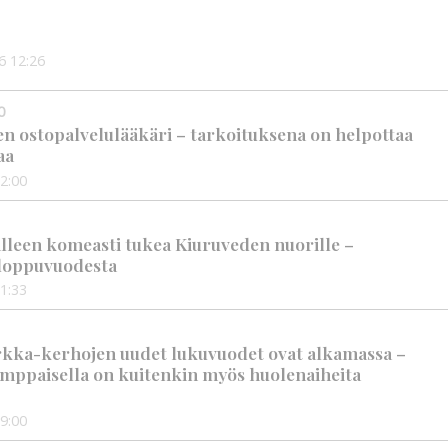
6
12:26
0
en ostopalvelulääkäri – tarkoituksena on helpottaa
aa
2:00
älleen komeasti tukea Kiuruveden nuorille –
n loppuvuodesta
1:33
rkka-kerhojen uudet lukuvuodet ovat alkamassa –
mppaisella on kuitenkin myös huolenaiheita
9:00