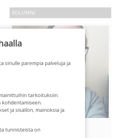
KOLUMNI
haalla
a sinulle parempia palveluja ja
 mainittuihin tarkoituksiin.
an kohdentamiseen.
et ja sisällön, mainoksia ja
Vähempikin riittäisi?
ta tunnisteista on
Aku Laatikainen
31.7.2026
09:00