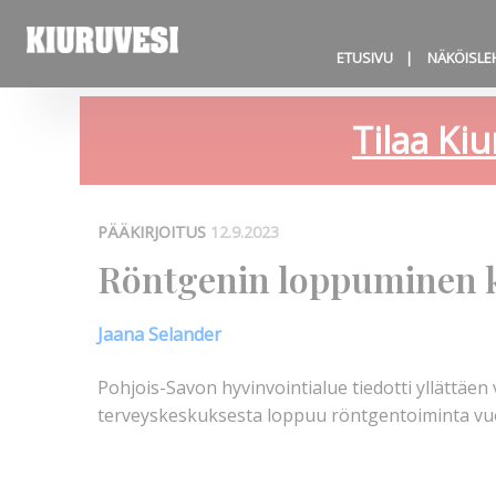
ETUSIVU
NÄKÖISLE
Tilaa Kiu
PÄÄKIRJOITUS
12.9.2023
Röntgenin loppuminen k
Jaana Selander
Pohjois-Savon hyvinvointialue tiedotti yllättäen 
terveyskeskuksesta loppuu röntgentoiminta 