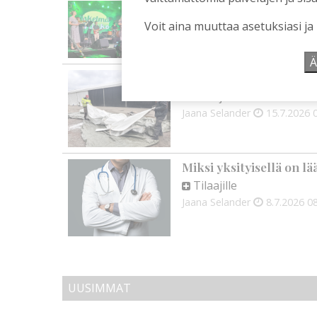
Rinnakkaiselosta pääll
Voit aina muuttaa asetuksiasi ja
Tilaajille
Toimitus
21.7.2026
18:00
Ä
Talkoolaiset eivät ole i
Tilaajille
Jaana Selander
15.7.2026
Miksi yksityisellä on lä
Tilaajille
Jaana Selander
8.7.2026
08
UUSIMMAT