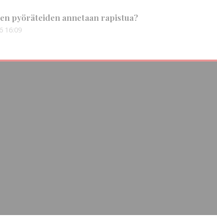
en pyöräteiden annetaan rapistua?
6
16:09