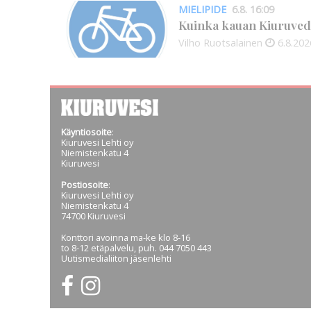
MIELIPIDE
6.8. 16:09
Kuinka kauan Kiuruved
Vilho Ruotsalainen
6.8.202
Käyntiosoite
:
Kiuruvesi Lehti oy
Niemistenkatu 4
Kiuruvesi
Postiosoite
:
Kiuruvesi Lehti oy
Niemistenkatu 4
74700 Kiuruvesi
Konttori avoinna ma-ke klo 8-16
to 8-12 etäpalvelu, puh. 044 7050 443
Uutismedialiiton jäsenlehti