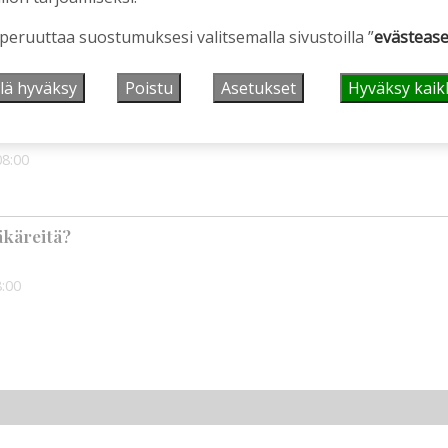
ekkäiseloon
 peruuttaa suostumuksesi valitsemalla sivustoilla ”
evästease
lä hyväksy
Poistu
Asetukset
Hyväksy kaik
tsestäänselvyys
08:00
äkäreitä?
:00