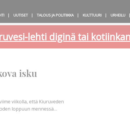
HTI
UUTISET
TALOUS JA POLITIIKKA
KULTTUURI
URHEILU
ruvesi-lehti diginä tai kotiink
ova isku
viime viikolla, että Kiuruveden
vuoden loppuun mennessä…