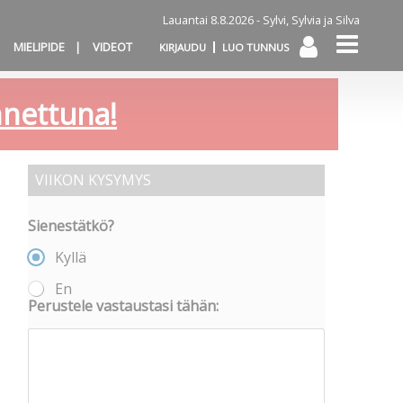
Lauantai 8.8.2026 -
Sylvi, Sylvia ja Silva
MIELIPIDE
VIDEOT
KIRJAUDU
LUO TUNNUS
annettuna!
VIIKON KYSYMYS
Sienestätkö?
Kyllä
En
Perustele vastaustasi tähän: