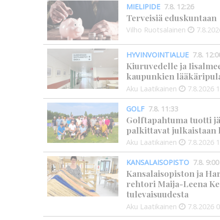
MIELIPIDE
7.8. 12:26
Terveisiä eduskuntaan
Vilho Ruotsalainen
7.8.202
HYVINVOINTIALUE
7.8. 12:0
Kiuruvedelle ja Iisalme
kaupunkien lääkäripul
Aku Laatikainen
7.8.2026
1
GOLF
7.8. 11:33
Golftapahtuma tuotti j
palkittavat julkaistaa
Aku Laatikainen
7.8.2026
1
KANSALAISOPISTO
7.8. 9:00
Kansalaisopiston ja Ha
rehtori Maija-Leena Ke
tulevaisuudesta
Aku Laatikainen
7.8.2026
0