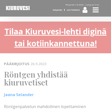
Perjantai 7.8.2026 -
Lahja ja Yrsa
KIRJAUDU
LUO TUNNUS
Tilaa Kiuruvesi-lehti diginä
tai kotiinkannettuna!
PÄÄKIRJOITUS
26.9.2023
Röntgen yhdistää
kiuruvetiset
Jaana Selander
Röntgenpalvelun mahdollinen lopettaminen