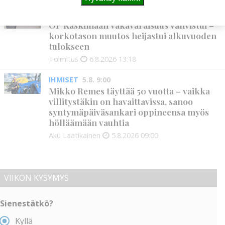
PANKKI
6.8. 13:18
OP Kaskimaan vakavaraisuus vahvistui –
korkotason muutos heijastui alkuvuoden
tulokseen
Toimitus
6.8.2026
13:18
IHMISET
5.8. 9:00
Mikko Remes täyttää 50 vuotta – vaikka
villitystäkin on havaittavissa, sanoo
syntymäpäiväsankari oppineensa myös
hölläämään vauhtia
Aku Laatikainen
5.8.2026
09:00
VIIKON KYSYMYS
Sienestätkö?
Kyllä