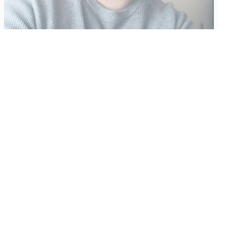
Vähempikin riittäisi?
Aku Laatikainen
31.7.2026
09:00
Tämän vuoden marraskuussa ilmestyy kaikkien aikojen
odotetuin ja ennakkotilatuin, ja hyvin todennäköisesti myös
kaikkien aikojen myydyimmäksi videopeliksi nouseva GTA VI.
Käyntiosoite
:
Kiuruvesi Lehti oy
Niemistenkatu 4
Kiuruvesi
Postiosoite
:
Kiuruvesi Lehti oy