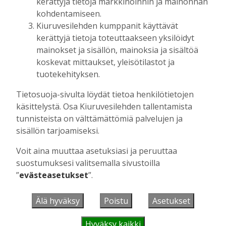
kerättyjä tietoja markkinoinnin ja mainonnan
kohdentamiseen.
UUSIMMAT
Kiuruvesilehden kumppanit käyttävät
kerättyjä tietoja toteuttaakseen yksilöidyt
mainokset ja sisällön, mainoksia ja sisältöä
MIELIPIDE
6.8. 16:09
koskevat mittaukset, yleisötilastot ja
Kuinka kauan Kiuruveden pyöräteiden
tuotekehityksen.
annetaan rapistua?
Vilho Ruotsalainen
6.8.2026
16:09
Tietosuoja-sivulta löydät tietoa henkilötietojen
käsittelystä. Osa Kiuruvesilehden tallentamista
POLITIIKKA
6.8. 16:00
tunnisteista on välttämättömiä palvelujen ja
Biokaasu, Hingunniemi, tiet,
rahoitusasiat, työllisyys, lääkäripula… –
sisällön tarjoamiseksi.
ministeri Sari Essayahin kanssa piisasi
Voit aina muuttaa asetuksiasi ja peruuttaa
keskustelunaiheita
suostumuksesi valitsemalla sivustoilla
Aku Laatikainen
6.8.2026
16:00
”
evästeasetukset
”.
MIELIPIDE
6.8. 15:56
Leikkausten ja veronkorotusten lisäksi
Älä hyväksy
Poistu
Asetukset
tarvitaan myös rahanhankkijoita
Alli Huovinen
6.8.2026
15:56
Hyväksy kaikki