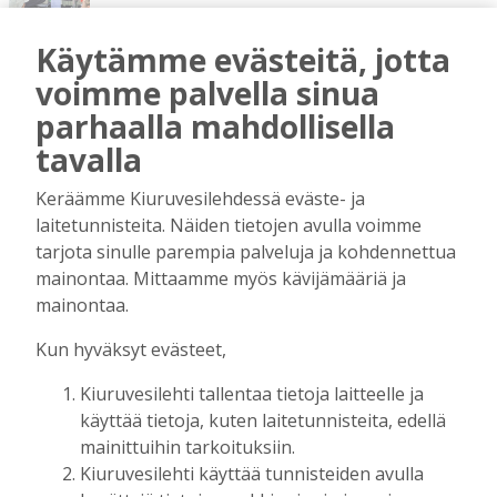
Tilaajille
Hanna Soini
5.8.2026
06:00
Käytämme evästeitä, jotta
voimme palvella sinua
Kiuruvesi liikuttaa ja kasvattaa myös
menestyjiä
parhaalla mahdollisella
Tilaajille
tavalla
Toimitus
29.7.2026
08:00
Keräämme Kiuruvesilehdessä eväste- ja
Rinnakkaiselosta päällekkäiseloon
laitetunnisteita. Näiden tietojen avulla voimme
Tilaajille
tarjota sinulle parempia palveluja ja kohdennettua
Toimitus
21.7.2026
18:00
mainontaa. Mittaamme myös kävijämääriä ja
mainontaa.
Talkoolaiset eivät ole itsestäänselvyys
Tilaajille
Kun hyväksyt evästeet,
Jaana Selander
15.7.2026
08:00
Kiuruvesilehti tallentaa tietoja laitteelle ja
Miksi yksityisellä on lääkäreitä?
käyttää tietoja, kuten laitetunnisteita, edellä
Tilaajille
mainittuihin tarkoituksiin.
Jaana Selander
8.7.2026
08:00
Kiuruvesilehti käyttää tunnisteiden avulla