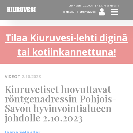
Sunnuntai 9.8.2026 -
Erja, Eira ja Natalie
KIRJAUDU
LUO TUNNUS
Tilaa Kiuruvesi-lehti diginä
tai kotiinkannettuna!
VIDEOT
2.10.2023
Kiuruvetiset luovuttavat
röntgenadressin Pohjois-
Savon hyvinvointialueen
johdolle 2.10.2023
Jaana Selander