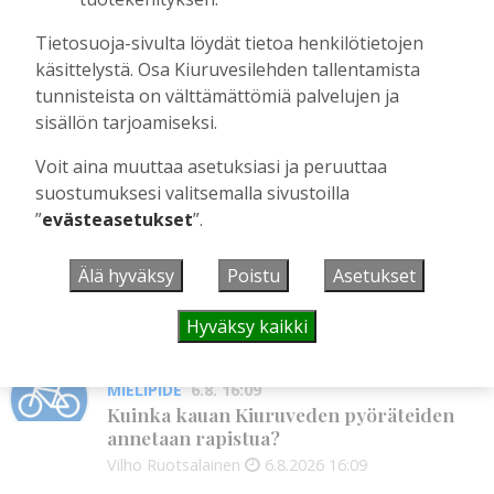
Aku Laatikainen
7.8.2026
12:00
Tietosuoja-sivulta löydät tietoa henkilötietojen
GOLF
7.8. 11:33
käsittelystä. Osa Kiuruvesilehden tallentamista
Golftapahtuma tuotti jälleen komeasti
tunnisteista on välttämättömiä palvelujen ja
tukea Kiuruveden nuorille – palkittavat
sisällön tarjoamiseksi.
julkaistaan loppuvuodesta
Aku Laatikainen
7.8.2026
11:33
Voit aina muuttaa asetuksiasi ja peruuttaa
suostumuksesi valitsemalla sivustoilla
KANSALAISOPISTO
7.8. 9:00
”
evästeasetukset
”.
Kansalaisopiston ja Harkka-kerhojen
uudet lukuvuodet ovat alkamassa –
rehtori Maija-Leena Kemppaisella on
Älä hyväksy
Poistu
Asetukset
kuitenkin myös huolenaiheita
tulevaisuudesta
Hyväksy kaikki
Aku Laatikainen
7.8.2026
09:00
MIELIPIDE
6.8. 16:09
Kuinka kauan Kiuruveden pyöräteiden
annetaan rapistua?
Vilho Ruotsalainen
6.8.2026
16:09