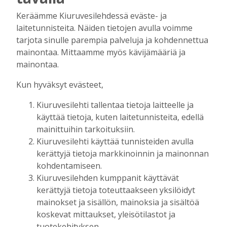
Niemiskylän vanhan koulun muistelot
16.7.2024
Keräämme Kiuruvesilehdessä eväste- ja
laitetunnisteita. Näiden tietojen avulla voimme
Jaana Selander
17.7.2024
09:49
tarjota sinulle parempia palveluja ja kohdennettua
Toukosiunaus Heikkisenahossa
mainontaa. Mittaamme myös kävijämääriä ja
Ryönänjoella 23.5.2024
mainontaa.
Jaana Selander
24.5.2024
10:54
Kun hyväksyt evästeet,
Kiuruvesilehti tallentaa tietoja laitteelle ja
UUSIMMAT
käyttää tietoja, kuten laitetunnisteita, edellä
mainittuihin tarkoituksiin.
Kiuruvesilehti käyttää tunnisteiden avulla
MIELIPIDE
7.8. 12:26
Terveisiä eduskuntaan
kerättyjä tietoja markkinoinnin ja mainonnan
kohdentamiseen.
Vilho Ruotsalainen
7.8.2026
12:26
Kiuruvesilehden kumppanit käyttävät
HYVINVOINTIALUE
7.8. 12:00
kerättyjä tietoja toteuttaakseen yksilöidyt
Kiuruvedelle ja Iisalmeen
mainokset ja sisällön, mainoksia ja sisältöä
ostopalvelulääkäri – tarkoituksena on
koskevat mittaukset, yleisötilastot ja
helpottaa kaupunkien lääkäripulaa
tuotekehityksen.