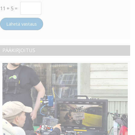
11
+
5
=
Lähetä vastaus
PÄÄKIRJOITUS