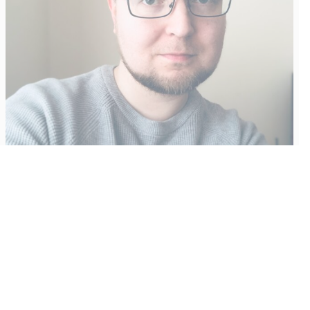
Vähempikin riittäisi?
Aku Laatikainen
31.7.2026
09:00
Tämän vuoden marraskuussa ilmestyy kaikkien aikojen
odotetuin ja ennakkotilatuin, ja hyvin todennäköisesti myös
kaikkien aikojen myydyimmäksi videopeliksi nouseva GTA VI.