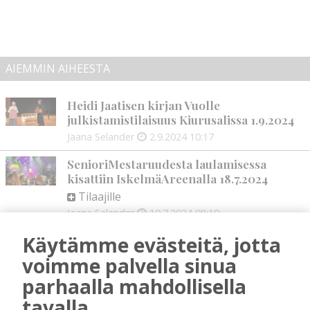
AIEMMIN AIHEESTA
Heidi Jaatisen kirjan Vuolle
julkistamistilaisuus Kiurusalissa 1.9.2024
Jaana Selander
2.9.2024
10:17
SenioriMestaruudesta laulamisessa
kisattiin IskelmäAreenalla 18.7.2024
Tilaajille
Jaana Selander
19.7.2024
08:19
Simo Kekäläinen aloitti Kiuruveden
Käytämme evästeitä, jotta
Iskelmäviikon musiikillisen annin
voimme palvella sinua
Tilaajille
parhaalla mahdollisella
Jaana Selander
18.7.2024
08:15
tavalla