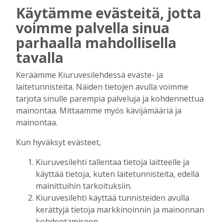
Yhdessä tekemällä syntyy paras
Käytämme evästeitä, jotta
tunnelma
voimme palvella sinua
Tilaajille
parhaalla mahdollisella
Ari Kärkkäinen
20.7.2026
08:00
tavalla
Kotiseuturakkautta
Keräämme Kiuruvesilehdessä eväste- ja
Tilaajille
laitetunnisteita. Näiden tietojen avulla voimme
Risto Juntunen
13.7.2026
10:42
tarjota sinulle parempia palveluja ja kohdennettua
mainontaa. Mittaamme myös kävijämääriä ja
Yhteinen sävel kantaa pitkälle
mainontaa.
Tilaajille
Juha-Pekka Rusanen
7.7.2026
10:00
Kun hyväksyt evästeet,
Kiuruvesilehti tallentaa tietoja laitteelle ja
Onko aina pakko olla mielipide?
käyttää tietoja, kuten laitetunnisteita, edellä
Tilaajille
mainittuihin tarkoituksiin.
Heidi Huhtilainen
30.6.2026
11:44
Kiuruvesilehti käyttää tunnisteiden avulla
kerättyjä tietoja markkinoinnin ja mainonnan
kohdentamiseen.