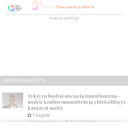
mainos päättyy
AIEMMIN AIHEESTA
Syksyyn luottavaisena ja innostuneena –
uuden koulun suunnittelu ja yhteisöllisyys
kantavat meitä
Tilaajille
Pauliina Kuonanoja
3.8.2026
08:00