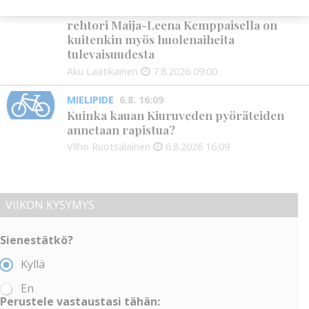
uudet lukuvuodet ovat alkamassa –
rehtori Maija-Leena Kemppaisella on
kuitenkin myös huolenaiheita
tulevaisuudesta
Aku Laatikainen
7.8.2026
09:00
MIELIPIDE
6.8. 16:09
Kuinka kauan Kiuruveden pyöräteiden
annetaan rapistua?
Vilho Ruotsalainen
6.8.2026
16:09
VIIKON KYSYMYS
Sienestätkö?
Kyllä
En
Perustele vastaustasi tähän: