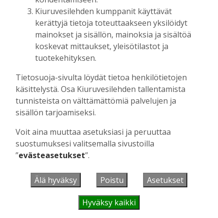
UUSIMMAT
Kiuruvesilehden kumppanit käyttävät
kerättyjä tietoja toteuttaakseen yksilöidyt
mainokset ja sisällön, mainoksia ja sisältöä
MIELIPIDE
7.8. 12:26
Terveisiä eduskuntaan
koskevat mittaukset, yleisötilastot ja
tuotekehityksen.
Vilho Ruotsalainen
7.8.2026
12:26
Tietosuoja-sivulta löydät tietoa henkilötietojen
HYVINVOINTIALUE
7.8. 12:00
Kiuruvedelle ja Iisalmeen
käsittelystä. Osa Kiuruvesilehden tallentamista
ostopalvelulääkäri – tarkoituksena on
tunnisteista on välttämättömiä palvelujen ja
helpottaa kaupunkien lääkäripulaa
sisällön tarjoamiseksi.
Aku Laatikainen
7.8.2026
12:00
Voit aina muuttaa asetuksiasi ja peruuttaa
GOLF
7.8. 11:33
suostumuksesi valitsemalla sivustoilla
Golftapahtuma tuotti jälleen komeasti
”
evästeasetukset
”.
tukea Kiuruveden nuorille – palkittavat
julkaistaan loppuvuodesta
Älä hyväksy
Poistu
Asetukset
Aku Laatikainen
7.8.2026
11:33
Hyväksy kaikki
KANSALAISOPISTO
7.8. 9:00
Kansalaisopiston ja Harkka-kerhojen