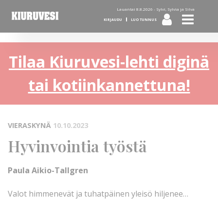
Lauantai 8.8.2026 -
Sylvi, Sylvia ja Silva
KIRJAUDU
LUO TUNNUS
Tilaa Kiuruvesi-lehti diginä
tai kotiinkannettuna!
VIERASKYNÄ
10.10.2023
Hyvinvointia työstä
Paula Aikio-Tallgren
Valot himmenevät ja tuhatpäinen yleisö hiljenee…