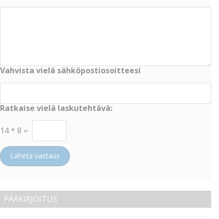
Vahvista vielä sähköpostiosoitteesi
Ratkaise vielä laskutehtävä:
14
*
8
=
Lähetä vastaus
PÄÄKIRJOITUS