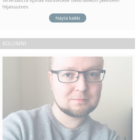
tervetullutta vipinää Kiuruvedelle Iskelmäviikon jälkeiseen
hiljaisuuteen.
Näytä kaikki
KOLUMNI