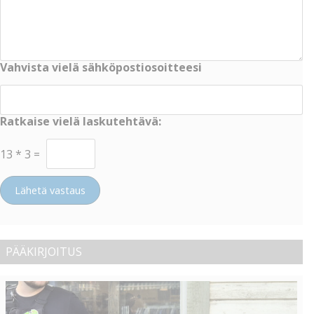
Vahvista vielä sähköpostiosoitteesi
Ratkaise vielä laskutehtävä:
13
*
3
=
Lähetä vastaus
PÄÄKIRJOITUS