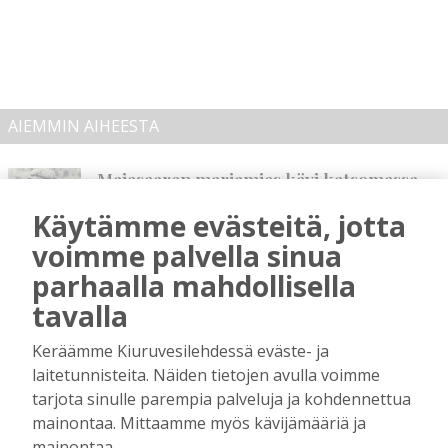
AIEMMIN AIHEESTA
Majasaaren marjamies kävi katsomassa
“laitumiensa” tämän kesän tuottoa
Käytämme evästeitä, jotta
Tilaajille
voimme palvella sinua
Hanna Soini
1.8.2026
07:00
parhaalla mahdollisella
Kiuruveden Jänteen 60-vuotisjuhlassa:
tavalla
Nuorissa ja talkoohenkisessä
seuratoiminnassa on urheilun tulevaisuus
Keräämme Kiuruvesilehdessä eväste- ja
Tilaajille
laitetunnisteita. Näiden tietojen avulla voimme
Toimitus
24.7.2026
10:00
tarjota sinulle parempia palveluja ja kohdennettua
mainontaa. Mittaamme myös kävijämääriä ja
Raivaajapatsaan kaskisavut ovat kyteneet
mainontaa.
vuosia Antero Ruotsalaisen ajatuksissa