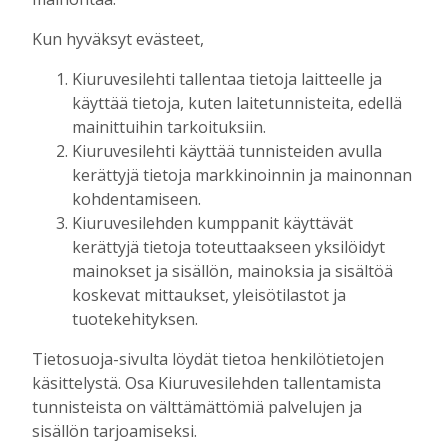
Tilaajille
Kun hyväksyt evästeet,
Toimitus
17.7.2026
08:00
Kiuruvesilehti tallentaa tietoja laitteelle ja
Uusi kanttori: “Musiikki- ja
käyttää tietoja, kuten laitetunnisteita, edellä
kuorotoiminta liittyvät seurakuntatyöhön
mainittuihin tarkoituksiin.
– julistukseen”
Kiuruvesilehti käyttää tunnisteiden avulla
Tilaajille
kerättyjä tietoja markkinoinnin ja mainonnan
Toimitus
11.7.2026
12:00
kohdentamiseen.
Fehmin juttusilla on käynyt tänä vuonna
Kiuruvesilehden kumppanit käyttävät
jo noin 50 tammaa – miksi hyvää
kerättyjä tietoja toteuttaakseen yksilöidyt
siitosoria ei kuitenkaan hyväksytty
mainokset ja sisällön, mainoksia ja sisältöä
kantakirjaan?
koskevat mittaukset, yleisötilastot ja
Tilaajille
tuotekehityksen.
Toimitus
4.7.2026
08:00
Tietosuoja-sivulta löydät tietoa henkilötietojen
käsittelystä. Osa Kiuruvesilehden tallentamista
tunnisteista on välttämättömiä palvelujen ja
UUSIMMAT
sisällön tarjoamiseksi.