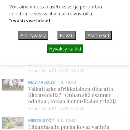
Voit aina muuttaa asetuksiasi ja peruuttaa
IHMISET
5.8. 9:00
Mikko Remes täyttää 50 vuotta – vaikka
suostumuksesi valitsemalla sivustoilla
villitystäkin on havaittavissa, sanoo
”
evästeasetukset
”.
syntymäpäiväsankari oppineensa myös
hölläämään vauhtia
Älä hyväksy
Poistu
Asetukset
Aku Laatikainen
5.8.2026
09:00
Hyväksy kaikki
PÄÄKIRJOITUS
5.8. 6:00
Vanhat rakennukset näyttivät arvonsa
yllättävällä tavalla
Hanna Soini
5.8.2026
06:00
MAATALOUS
4.8. 18:00
Vaikuttaako afrikkalainen sikarutto
Kiuruvedellä? “Onhan sitä osannut
odottaa”, toteaa luomusikalan yrittäjä
Hanna Soini
4.8.2026
18:00
KIINTEISTÖT
4.8. 10:43
Liikuntasalin purku kovaa vauhtia