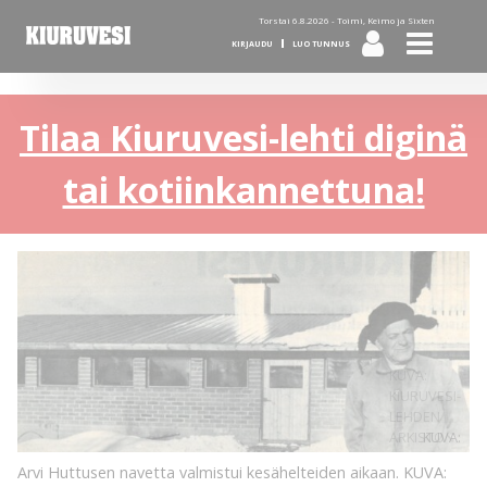
Torstai 6.8.2026 -
Toimi, Keimo ja Sixten
KIRJAUDU
LUO TUNNUS
Tilaa Kiuruvesi-lehti diginä
tai kotiinkannettuna!
KUVA:
KIURUVESI-
LEHDEN
ARKISTO
KUVA:
Arvi Huttusen navetta valmistui kesähelteiden aikaan.
KUVA: