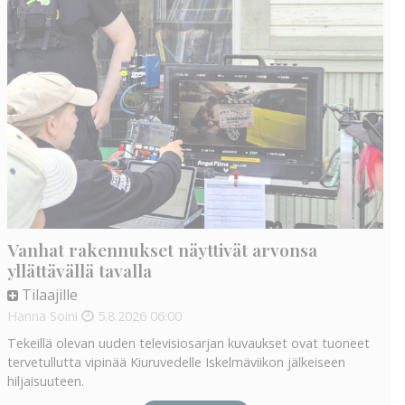
Vanhat rakennukset näyttivät arvonsa
yllättävällä tavalla
Tilaajille
Hanna Soini
5.8.2026
06:00
Tekeillä olevan uuden televisiosarjan kuvaukset ovat tuoneet
tervetullutta vipinää Kiuruvedelle Iskelmäviikon jälkeiseen
hiljaisuuteen.