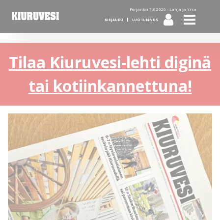
Perjantai 7.8.2026 -
Lahja ja Yrsa
KIRJAUDU
LUO TUNNUS
Tilaa Kiuruvesi-lehti diginä
tai kotiinkannettuna!