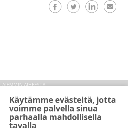
AIEMMIN AIHEESTA
Käytämme evästeitä, jotta
Biokaasu, Hingunniemi, tiet,
rahoitusasiat, työllisyys, lääkäripula… –
voimme palvella sinua
ministeri Sari Essayahin kanssa piisasi
parhaalla mahdollisella
keskustelunaiheita
tavalla
Tilaajille