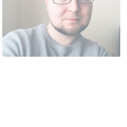
Vähempikin riittäisi?
Aku Laatikainen
31.7.2026
09:00
Tämän vuoden marraskuussa ilmestyy kaikkien aikojen
odotetuin ja ennakkotilatuin, ja hyvin todennäköisesti myös
kaikkien aikojen myydyimmäksi videopeliksi nouseva GTA VI.