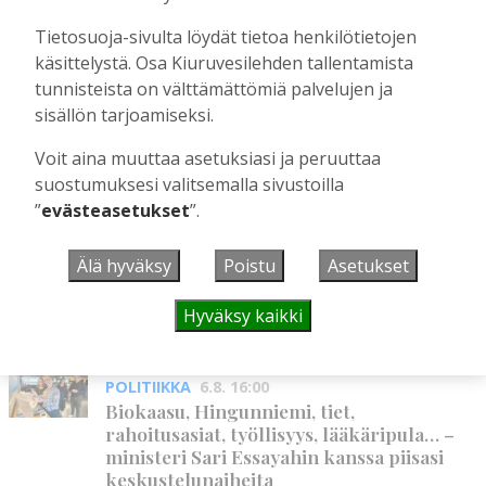
Liikuntasalin purku kovaa vauhtia
Tietosuoja-sivulta löydät tietoa henkilötietojen
käynnissä – Pihalla kaivuutöitä jarruttaa
käsittelystä. Osa Kiuruvesilehden tallentamista
kallio
tunnisteista on välttämättömiä palvelujen ja
Tilaajille
sisällön tarjoamiseksi.
Hanna Soini
4.8.2026
10:43
Voit aina muuttaa asetuksiasi ja peruuttaa
suostumuksesi valitsemalla sivustoilla
UUSIMMAT
”
evästeasetukset
”.
Älä hyväksy
Poistu
Asetukset
MIELIPIDE
6.8. 16:09
Kuinka kauan Kiuruveden pyöräteiden
annetaan rapistua?
Hyväksy kaikki
Vilho Ruotsalainen
6.8.2026
16:09
POLITIIKKA
6.8. 16:00
Biokaasu, Hingunniemi, tiet,
rahoitusasiat, työllisyys, lääkäripula… –
ministeri Sari Essayahin kanssa piisasi
keskustelunaiheita