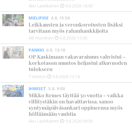
Aku Laatikainen
6.8.2026
16:00
MIELIPIDE
6.8. 15:56
Leikkausten ja veronkorotusten lisäksi
tarvitaan myös rahanhankkijoita
Alli Huovinen
6.8.2026
15:56
PANKKI
6.8. 13:18
OP Kaskimaan vakavaraisuus vahvistui –
korkotason muutos heijastui alkuvuoden
tulokseen
Toimitus
6.8.2026
13:18
IHMISET
5.8. 9:00
Mikko Remes täyttää 50 vuotta – vaikka
villitystäkin on havaittavissa, sanoo
syntymäpäiväsankari oppineensa myös
hölläämään vauhtia
Aku Laatikainen
5.8.2026
09:00