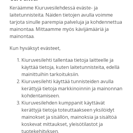
Aku Laatikainen
6.8.2026
16:00
Keräämme Kiuruvesilehdessä eväste- ja
laitetunnisteita. Näiden tietojen avulla voimme
OP Kaskimaan vakavaraisuus vahvistui –
korkotason muutos heijastui alkuvuoden
tarjota sinulle parempia palveluja ja kohdennettua
tulokseen
mainontaa. Mittaamme myös kävijämääriä ja
Tilaajille
mainontaa.
Toimitus
6.8.2026
13:18
Kun hyväksyt evästeet,
Mikko Remes täyttää 50 vuotta – vaikka
Kiuruvesilehti tallentaa tietoja laitteelle ja
villitystäkin on havaittavissa, sanoo
syntymäpäiväsankari oppineensa myös
käyttää tietoja, kuten laitetunnisteita, edellä
hölläämään vauhtia
mainittuihin tarkoituksiin.
Tilaajille
Kiuruvesilehti käyttää tunnisteiden avulla
Aku Laatikainen
5.8.2026
09:00
kerättyjä tietoja markkinoinnin ja mainonnan
kohdentamiseen.
Vaikuttaako afrikkalainen sikarutto
Kiuruvesilehden kumppanit käyttävät
Kiuruvedellä? “Onhan sitä osannut
kerättyjä tietoja toteuttaakseen yksilöidyt
odottaa”, toteaa luomusikalan yrittäjä
mainokset ja sisällön, mainoksia ja sisältöä
Tilaajille
koskevat mittaukset, yleisötilastot ja
Hanna Soini
4.8.2026
18:00
tuotekehityksen.