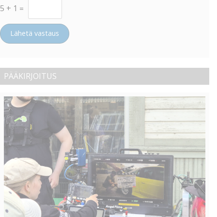
5
+
1
=
Lähetä vastaus
PÄÄKIRJOITUS