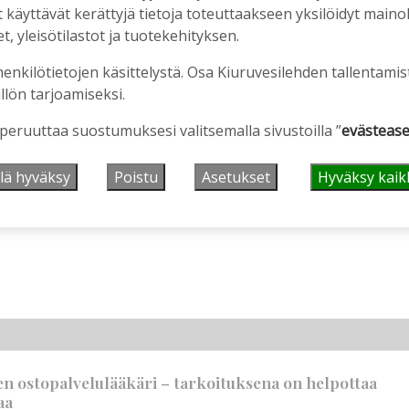
äyttävät kerättyjä tietoja toteuttaakseen yksilöidyt mainoks
, yleisötilastot ja tuotekehityksen.
henkilötietojen käsittelystä. Osa Kiuruvesilehden tallentamis
llön tarjoamiseksi.
 peruuttaa suostumuksesi valitsemalla sivustoilla ”
evästease
lä hyväksy
Poistu
Asetukset
Hyväksy kaik
en ostopalvelulääkäri – tarkoituksena on helpottaa
aa