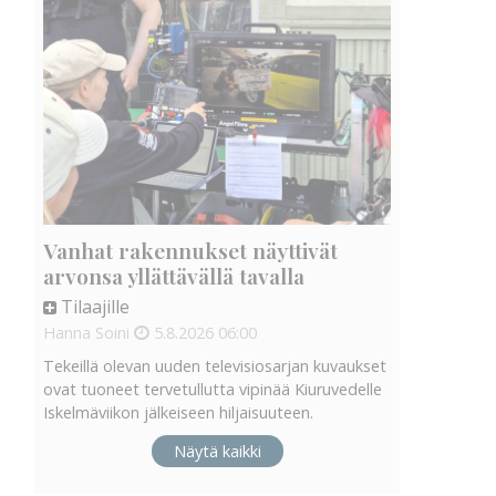
Vanhat rakennukset näyttivät
arvonsa yllättävällä tavalla
Tilaajille
Hanna Soini
5.8.2026
06:00
Tekeillä olevan uuden televisiosarjan kuvaukset
ovat tuoneet tervetullutta vipinää Kiuruvedelle
Iskelmäviikon jälkeiseen hiljaisuuteen.
Näytä kaikki