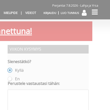
Perjantai 7.8.2026 -
Lahja ja Yrsa
MIELIPIDE
VIDEOT
KIRJAUDU
LUO TUNNUS
annettuna!
VIIKON KYSYMYS
Sienestätkö?
Kyllä
En
Perustele vastaustasi tähän: