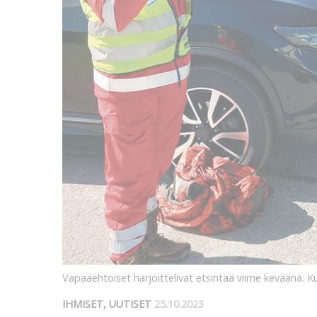
Vapaaehtoiset harjoittelivat etsintää viime keväänä. K
IHMISET, UUTISET
25.10.2023