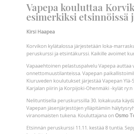
Vapepa kouluttaa Korvik
esimerkiksi etsinnöissä
Kirsi Haapea
Korvikon kylätalossa järjestetään loka-marras
peruskurssi ja etsintäkurssi. Kaikille avoimet k
Vapaaehtoinen pelastuspalvelu Vapepa auttaa vi
onnettomuustilanteissa. Vapepan paikallistoimik
Kiuruveden koulutukset järjestää Vapepan Ylä-S
Karjalan piirin ja Korpijoki-Ohenmäki -kylät ry:n
Nelituntisella peruskurssilla 30. lokakuuta käy
Vapepan jäsenjärjestöjen ylläpitämiin hälytysry
viranomaisten tukena. Kouluttajana on
Osmo To
Etsinnän peruskurssi 11.11. kestää 8 tuntia. S