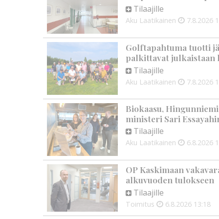
Tilaajille
Aku Laatikainen
7.8.2026
1
Golftapahtuma tuotti j
palkittavat julkaistaa
Tilaajille
Aku Laatikainen
7.8.2026
1
Biokaasu, Hingunniemi, t
ministeri Sari Essayahi
Tilaajille
Aku Laatikainen
6.8.2026
1
OP Kaskimaan vakavarai
alkuvuoden tulokseen
Tilaajille
Toimitus
6.8.2026
13:18