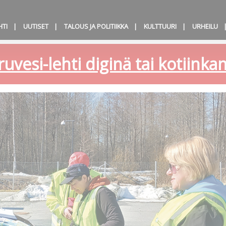
HTI
UUTISET
TALOUS JA POLITIIKKA
KULTTUURI
URHEILU
ruvesi-lehti diginä tai kotiink