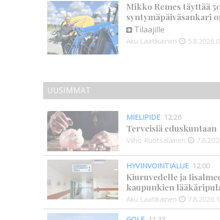
Mikko Remes täyttää 50 
syntymäpäiväsankari o
Tilaajille
Aku Laatikainen
5.8.2026
0
UUSIMMAT
MIELIPIDE
12:26
Terveisiä eduskuntaan
Vilho Ruotsalainen
7.8.202
HYVINVOINTIALUE
12:00
Kiuruvedelle ja Iisalme
kaupunkien lääkäripul
Aku Laatikainen
7.8.2026
1
GOLF
11:33