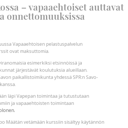
ossa – vapaaehtoiset auttavat
 ja onnettomuuksissa
kuussa Vapaaehtoisen pelastuspalvelun
urssit ovat maksuttomia.
ranomaisia esimerkiksi etsinnöissä ja
unnat järjestävät koulutuksia alueillaan.
avon paikallistoimikunta yhdessä SPR:n Savo-
 kanssa.
dään läpi Vapepan toimintaa ja tutustutaan
hmiin ja vapaaehtoisten toimintaan
lonen.
eppo Määtän vetämään kurssiin sisältyy käytännön