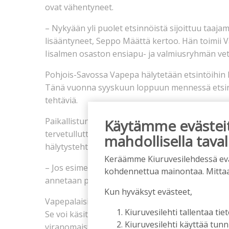
ovat vähentyneet.
– Nykyään yli puolet etsinnöistä sijoittuu taajam
lisääntyneet, Seppo Määttä kertoo. Hän toimii V
Iisalmen osaston ensiapu- ja valmiusryhmän vet
Pohjois-Savossa Vapepa hälytetään etsintöihi
Tänä vuonna syyskuun loppuun mennessä etsintö
tehtäviä.
Paikallistuntemusta tarvitaan etsinnöissä ja oma
Käytämme evästeitä
tervetullutta. Etsintöjä johtaa aina poliisi. Vap
mahdollisella taval
hälytystehtävissä. Vapepalaiset johtavat vapaae
Keräämme Kiuruvesilehdessä eväst
– Jos esimerkiksi etsintöihin tulee sellaisia vapa
kohdennettua mainontaa. Mitta
annetaan pikakoulutus ja he lähtevät kokenee
Kun hyväksyt evästeet,
Vapepalaisilla on muitakin tehtäviä kuin etsintä
Kiuruvesilehti tallentaa tiet
Se voi käsittää evakuointia, majoitusta, muonit
Kiuruvesilehti käyttää tun
viranomaisten määräämiä tehtäviä.