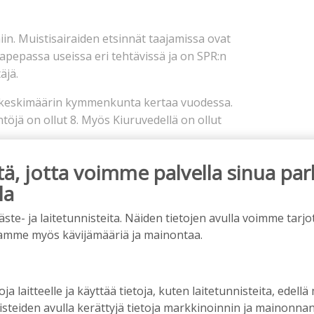
iin. Muistisairaiden etsinnät taajamissa ovat
apepassa useissa eri tehtävissä ja on SPR:n
äjä.
n keskimäärin kymmenkunta kertaa vuodessa.
jä on ollut 8. Myös Kiuruvedellä on ollut
isten, läheisten ja kyläläisten apu on
, jotta voimme palvella sinua par
epa avustaa viranomaisia etsinnöissä ja muissa
la
htoisten toimintaa.
e- ja laitetunnisteita. Näiden tietojen avulla voimme tarjot
aehtoisia, joilla ei ole Vapepan koulutusta, heille
amme myös kävijämääriä ja mainontaa.
mman etsijän mukaan.
, esimerkiksi ensihuolto onnettomuustilanteissa.
oja laitteelle ja käyttää tietoja, kuten laitetunnisteita, edellä
usta, liikenteenohjausta ynnä muita
nisteiden avulla kerättyjä tietoja markkinoinnin ja mainonn