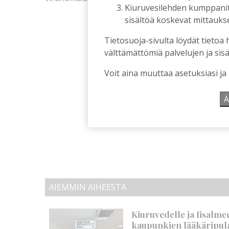
Kiuruvesilehden kumppanit k
sisältöä koskevat mittaukset
Tietosuoja-sivulta löydät tietoa 
välttämättömiä palvelujen ja sisä
Voit aina muuttaa asetuksiasi ja
Ä
AIEMMIN AIHEESTA
Kiuruvedelle ja Iisalme
kaupunkien lääkäripul