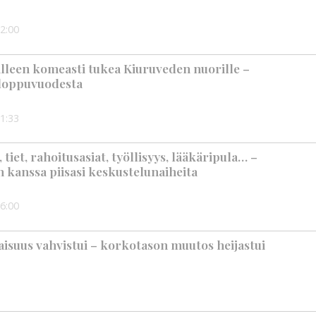
2:00
älleen komeasti tukea Kiuruveden nuorille –
n loppuvuodesta
1:33
iet, rahoitusasiat, työllisyys, lääkäripula… –
n kanssa piisasi keskustelunaiheita
6:00
suus vahvistui – korkotason muutos heijastui