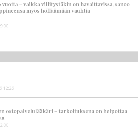
vuotta – vaikka villitystäkin on havaittavissa, sanoo
ppineensa myös hölläämään vauhtia
9:00
6
12:26
en ostopalvelulääkäri – tarkoituksena on helpottaa
aa
2:00