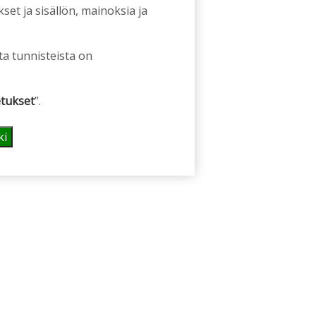
et ja sisällön, mainoksia ja
ta tunnisteista on
tukset
”.
ki