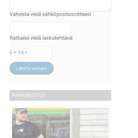
Vahvista vielä sähköpostiosoitteesi
Ratkaise vielä laskutehtävä:
6
+
14
=
Lähetä vastaus
PÄÄKIRJOITUS