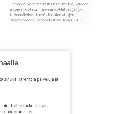
Tämän vuoden marraskuussa ilmestyy kaikkien
aikojen odotetuin ja ennakkotilatuin, ja hyvin
todennäköisesti myös kaikkien aikojen
myydyimmäksi videopeliksi nouseva GTA VI.
haalla
a sinulle parempia palveluja ja
 mainittuihin tarkoituksiin.
an kohdentamiseen.