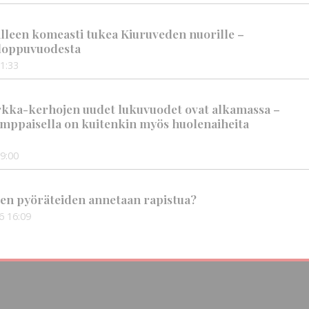
älleen komeasti tukea Kiuruveden nuorille –
n loppuvuodesta
1:33
rkka-kerhojen uudet lukuvuodet ovat alkamassa –
mppaisella on kuitenkin myös huolenaiheita
9:00
en pyöräteiden annetaan rapistua?
6
16:09