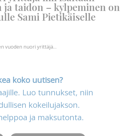
 ja taidon – kylpeminen on
le Sami Pietikäiselle
en vuoden nuori yrittäjä…
kea koko uutisen?
ajille. Luo tunnukset, niin
ullisen kokeilujakson.
helppoa ja maksutonta.