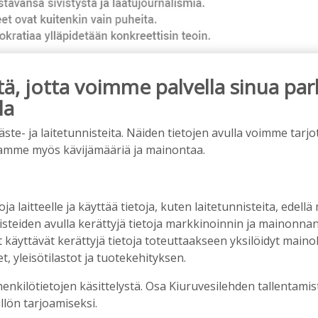
, jotta voimme palvella sinua par
la
ainos päättyy
e- ja laitetunnisteita. Näiden tietojen avulla voimme tarjot
amme myös kävijämääriä ja mainontaa.
oja laitteelle ja käyttää tietoja, kuten laitetunnisteita, edellä
nisteiden avulla kerättyjä tietoja markkinoinnin ja mainonn
äyttävät kerättyjä tietoja toteuttaakseen yksilöidyt mainoks
, yleisötilastot ja tuotekehityksen.
henkilötietojen käsittelystä. Osa Kiuruvesilehden tallentamis
llön tarjoamiseksi.
en ostopalvelulääkäri – tarkoituksena on helpottaa