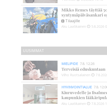
Mikko Remes täyttää 50 
syntymäpäiväsankari o
Tilaajille
Aku Laatikainen
5.8.2026
0
UUSIMMAT
MIELIPIDE
7.8. 12:26
Terveisiä eduskuntaan
Vilho Ruotsalainen
7.8.202
HYVINVOINTIALUE
7.8. 12:0
Kiuruvedelle ja Iisalme
kaupunkien lääkäripul
Aku Laatikainen
7.8.2026
1