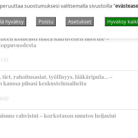
 peruuttaa suostumuksesi valitsemalla sivustoilla ”
evästease
aa
lä hyväksy
Poistu
Asetukset
Hyväksy kaik
2:00
älleen komeasti tukea Kiuruveden nuorille –
n loppuvuodesta
1:33
iet, rahoitusasiat, työllisyys, lääkäripula… –
n kanssa piisasi keskustelunaiheita
6:00
suus vahvistui – korkotason muutos heijastui