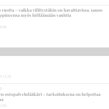
vuotta – vaikka villitystäkin on havaittavissa, sanoo
ppineensa myös hölläämään vauhtia
9:00
6
12:26
0
en ostopalvelulääkäri – tarkoituksena on helpottaa
aa
2:00