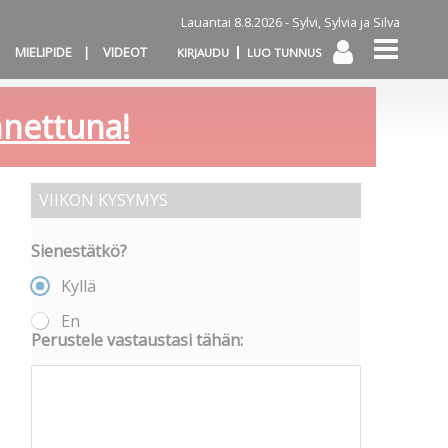
Lauantai 8.8.2026 -
Sylvi, Sylvia ja Silva
MIELIPIDE
VIDEOT
KIRJAUDU
LUO TUNNUS
annettuna!
VIIKON KYSYMYS
Sienestätkö?
Kyllä
En
Perustele vastaustasi tähän: