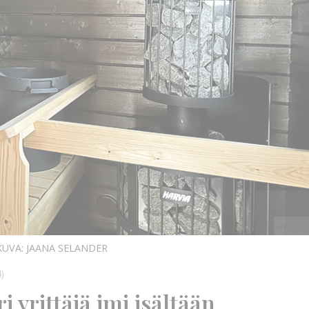
KUVA:
JAANA
SELANDER
KUVA:
KUVA: JAANA SELANDER
)
yrittäjä imi isältään