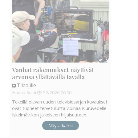
Vanhat rakennukset näyttivät
arvonsa yllättävällä tavalla
Tilaajille
Hanna Soini
5.8.2026
06:00
Tekeillä olevan uuden televisiosarjan kuvaukset
ovat tuoneet tervetullutta vipinää Kiuruvedelle
Iskelmäviikon jälkeiseen hiljaisuuteen.
Näytä kaikki