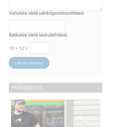
Vahvista vielä sähköpostiosoitteesi
Ratkaise vielä laskutehtävä:
10
+
12
=
Lähetä vastaus
PÄÄKIRJOITUS