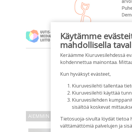
Käytämme evästeitä
mahdollisella taval
m
Keräämme Kiuruvesilehdessä eväst
kohdennettua mainontaa. Mitta
Kun hyväksyt evästeet,
Kiuruvesilehti tallentaa tiet
Kiuruvesilehti käyttää tun
Kiuruvesilehden kumppanit k
sisältöä koskevat mittaukset
AIEMMIN AIHEESTA
Tietosuoja-sivulta löydät tietoa 
välttämättömiä palvelujen ja sisä
Kiuruvedelle ja Iisalme