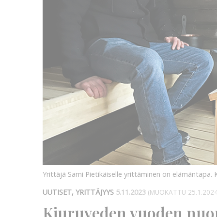
Yrittäjä Sami Pietikäiselle yrittäminen on elämäntapa.
UUTISET, YRITTÄJYYS
5.11.2023
(MUOKATTU 25.1.2024
Kiuruveden vuoden nuori 