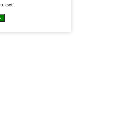
tukset
”.
ki