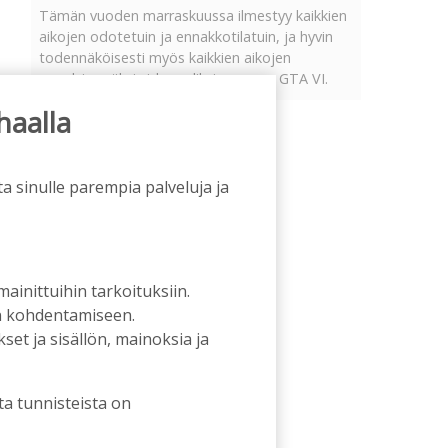
Tämän vuoden marraskuussa ilmestyy kaikkien
aikojen odotetuin ja ennakkotilatuin, ja hyvin
todennäköisesti myös kaikkien aikojen
myydyimmäksi videopeliksi nouseva GTA VI.
haalla
a sinulle parempia palveluja ja
 mainittuihin tarkoituksiin.
an kohdentamiseen.
et ja sisällön, mainoksia ja
ta tunnisteista on