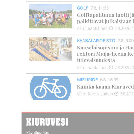
GOLF
7.8. 11:33
Golftapahtuma tuotti j
palkittavat julkaistaa
Aku Laatikainen
7.8.2026
1
KANSALAISOPISTO
7.8. 9:00
Kansalaisopiston ja Ha
rehtori Maija-Leena Ke
tulevaisuudesta
Aku Laatikainen
7.8.2026
0
MIELIPIDE
6.8. 16:09
Kuinka kauan Kiuruved
Vilho Ruotsalainen
6.8.202
Käyntiosoite
: