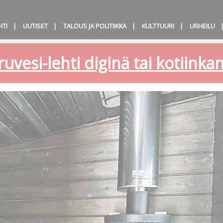
HTI
UUTISET
TALOUS JA POLITIIKKA
KULTTUURI
URHEILU
ruvesi-lehti diginä tai kotiink