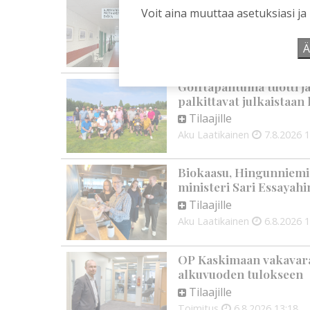
Voit aina muuttaa asetuksiasi ja
kaupunkien lääkäripul
Tilaajille
Ä
Aku Laatikainen
7.8.2026
1
Golftapahtuma tuotti j
palkittavat julkaistaa
Tilaajille
Aku Laatikainen
7.8.2026
1
Biokaasu, Hingunniemi, t
ministeri Sari Essayahi
Tilaajille
Aku Laatikainen
6.8.2026
1
OP Kaskimaan vakavarai
alkuvuoden tulokseen
Tilaajille
Toimitus
6.8.2026
13:18