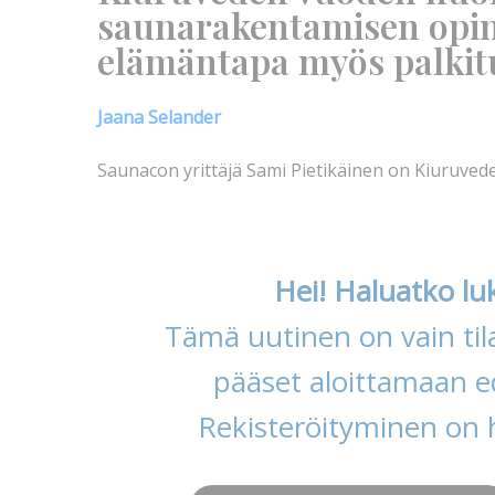
saunarakentamisen opin
elämäntapa myös palkitul
Jaana Selander
Saunacon yrittäjä Sami Pietikäinen on Kiuruved
Hei! Haluatko lu
Tämä uutinen on vain tila
pääset aloittamaan ed
Rekisteröityminen on 