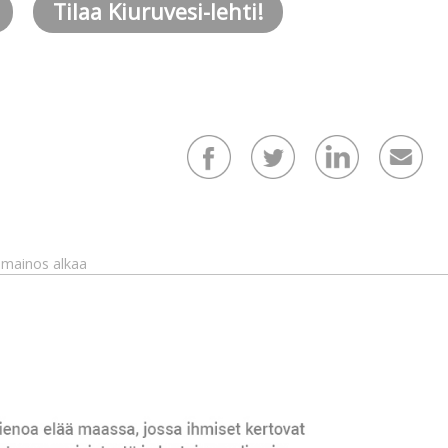
Tilaa Kiuruvesi-lehti!
mainos alkaa