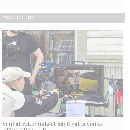
PÄÄKIRJOITUS
Vanhat rakennukset näyttivät arvonsa