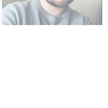
Vähempikin riittäisi?
Aku Laatikainen
31.7.2026
09:00
Tämän vuoden marraskuussa ilmestyy kaikkien aikojen
odotetuin ja ennakkotilatuin, ja hyvin todennäköisesti myös
kaikkien aikojen myydyimmäksi videopeliksi nouseva GTA VI.
Käyntiosoite
:
Kiuruvesi Lehti oy
Niemistenkatu 4
Kiuruvesi