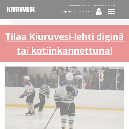
Lauantai 8.8.2026 -
Sylvi, Sylvia ja Silva
KIRJAUDU
LUO TUNNUS
Tilaa Kiuruvesi-lehti diginä
tai kotiinkannettuna!