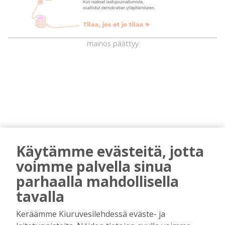
mainos päättyy
Käytämme evästeitä, jotta
AIEMMIN AIHEESTA
voimme palvella sinua
parhaalla mahdollisella
Golftapahtuma tuotti jälleen komeasti
tukea Kiuruveden nuorille – palkittavat
tavalla
julkaistaan loppuvuodesta
Keräämme Kiuruvesilehdessä eväste- ja
Tilaajille