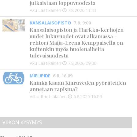
julkaistaan loppuvuodesta
Aku Laatikainen
7.8.2026
11:33
KANSALAISOPISTO
7.8. 9:00
Kansalaisopiston ja Harkka-kerhojen
uudet lukuvuodet ovat alkamassa –
rehtori Maija-Leena Kemppaisella on
kuitenkin myös huolenaiheita
tulevaisuudesta
Aku Laatikainen
7.8.2026
09:00
MIELIPIDE
6.8. 16:09
Kuinka kauan Kiuruveden pyöräteiden
annetaan rapistua?
Vilho Ruotsalainen
6.8.2026
16:09
VIIKON KYSYMYS