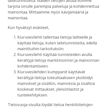
laitetunnisteita. Näiden tietojen avulla voimme
Aku Laatikainen
7.8.2026
11:33
tarjota sinulle parempia palveluja ja kohdennettua
Kuorevirran urheilukentällä järjestetään
mainontaa. Mittaamme myös kävijämääriä ja
kaikille avoin kävelytapahtuma
mainontaa.
Tilaajille
Aku Laatikainen
4.8.2026
09:14
Kun hyväksyt evästeet,
KiuPan 11-vuotiaille pojille kultaa Kuopio
Kiuruvesilehti tallentaa tietoja laitteelle ja
Cupista ylivoimaisen esityksen jälkeen
käyttää tietoja, kuten laitetunnisteita, edellä
Tilaajille
mainittuihin tarkoituksiin.
Aku Laatikainen
3.8.2026
10:55
Kiuruvesilehti käyttää tunnisteiden avulla
kerättyjä tietoja markkinoinnin ja mainonnan
Salla Tompuri juoksi tuplakultaan – Silja
kohdentamiseen.
Auvinen ja Enni Pennanen heittivät
Kiuruvesilehden kumppanit käyttävät
keihään joukkuemestareiksi
kerättyjä tietoja toteuttaakseen yksilöidyt
Tilaajille
mainokset ja sisällön, mainoksia ja sisältöä
Aku Laatikainen
3.8.2026
09:19
koskevat mittaukset, yleisötilastot ja
Kiuruveden Urheilijat vahvalla
tuotekehityksen.
joukkueella ja mitalitavoittein nuorten
yleisurheilun SM-kisoihin
Tietosuoja-sivulta löydät tietoa henkilötietojen