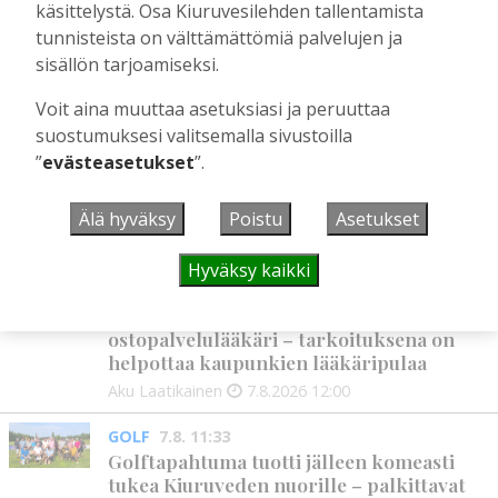
käsittelystä. Osa Kiuruvesilehden tallentamista
Tilaajille
tunnisteista on välttämättömiä palvelujen ja
Aku Laatikainen
28.7.2026
11:03
sisällön tarjoamiseksi.
Voit aina muuttaa asetuksiasi ja peruuttaa
UUSIMMAT
suostumuksesi valitsemalla sivustoilla
”
evästeasetukset
”.
MIELIPIDE
7.8. 12:26
Terveisiä eduskuntaan
Älä hyväksy
Poistu
Asetukset
Vilho Ruotsalainen
7.8.2026
12:26
Hyväksy kaikki
HYVINVOINTIALUE
7.8. 12:00
Kiuruvedelle ja Iisalmeen
ostopalvelulääkäri – tarkoituksena on
helpottaa kaupunkien lääkäripulaa
Aku Laatikainen
7.8.2026
12:00
GOLF
7.8. 11:33
Golftapahtuma tuotti jälleen komeasti
tukea Kiuruveden nuorille – palkittavat