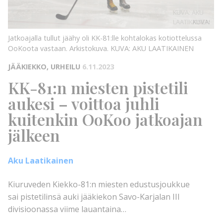
KUVA: AKU
LAATIKAINEN
KUVA:
Jatkoajalla tullut jäähy oli KK-81:lle kohtalokas kotiottelussa
OoKoota vastaan. Arkistokuva.
KUVA: AKU LAATIKAINEN
JÄÄKIEKKO, URHEILU
6.11.2023
KK-81:n miesten pistetili
aukesi – voittoa juhli
kuitenkin OoKoo jatkoajan
jälkeen
Aku Laatikainen
Kiuruveden Kiekko-81:n miesten edustusjoukkue
sai pistetilinsä auki jääkiekon Savo-Karjalan III
divisioonassa viime lauantaina…