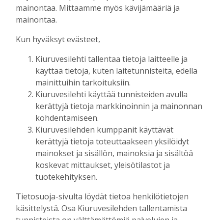
mainontaa. Mittaamme myös kävijämääriä ja
Toimitus
24.7.2026
10:00
mainontaa.
Raivaajapatsaan kaskisavut ovat kyteneet
Kun hyväksyt evästeet,
vuosia Antero Ruotsalaisen ajatuksissa
Tilaajille
Kiuruvesilehti tallentaa tietoja laitteelle ja
Toimitus
17.7.2026
08:00
käyttää tietoja, kuten laitetunnisteita, edellä
mainittuihin tarkoituksiin.
Uusi kanttori: “Musiikki- ja
kuorotoiminta liittyvät seurakuntatyöhön
Kiuruvesilehti käyttää tunnisteiden avulla
– julistukseen”
kerättyjä tietoja markkinoinnin ja mainonnan
Tilaajille
kohdentamiseen.
Toimitus
11.7.2026
12:00
Kiuruvesilehden kumppanit käyttävät
kerättyjä tietoja toteuttaakseen yksilöidyt
Fehmin juttusilla on käynyt tänä vuonna
mainokset ja sisällön, mainoksia ja sisältöä
jo noin 50 tammaa – miksi hyvää
koskevat mittaukset, yleisötilastot ja
siitosoria ei kuitenkaan hyväksytty
tuotekehityksen.
kantakirjaan?
Tilaajille
Tietosuoja-sivulta löydät tietoa henkilötietojen
Toimitus
4.7.2026
08:00
käsittelystä. Osa Kiuruvesilehden tallentamista
tunnisteista on välttämättömiä palvelujen ja