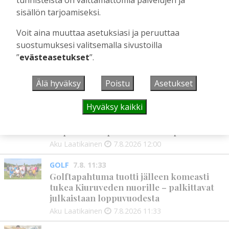
sisällön tarjoamiseksi.
UUSIMMAT
Voit aina muuttaa asetuksiasi ja peruuttaa
suostumuksesi valitsemalla sivustoilla
MIELIPIDE
7.8. 12:26
”
evästeasetukset
”.
Terveisiä eduskuntaan
Vilho Ruotsalainen
7.8.2026
12:26
Älä hyväksy
Poistu
Asetukset
HYVINVOINTIALUE
7.8. 12:00
Hyväksy kaikki
Kiuruvedelle ja Iisalmeen
ostopalvelulääkäri – tarkoituksena on
helpottaa kaupunkien lääkäripulaa
Aku Laatikainen
7.8.2026
12:00
GOLF
7.8. 11:33
Golftapahtuma tuotti jälleen komeasti
tukea Kiuruveden nuorille – palkittavat
julkaistaan loppuvuodesta
Aku Laatikainen
7.8.2026
11:33