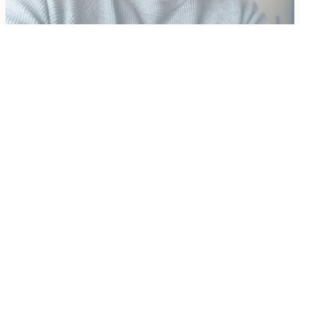
Vähempikin riittäisi?
Aku Laatikainen
31.7.2026
09:00
Tämän vuoden marraskuussa ilmestyy kaikkien aikojen
odotetuin ja ennakkotilatuin, ja hyvin todennäköisesti myös
kaikkien aikojen myydyimmäksi videopeliksi nouseva GTA VI.
Käyntiosoite
:
Kiuruvesi Lehti oy
Niemistenkatu 4
Kiuruvesi
Postiosoite
:
Kiuruvesi Lehti oy
Niemistenkatu 4