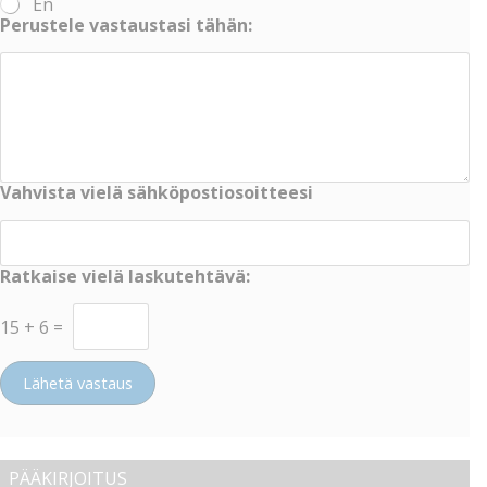
En
Perustele vastaustasi tähän:
Vahvista vielä sähköpostiosoitteesi
Ratkaise vielä laskutehtävä:
15
+
6
=
Lähetä vastaus
PÄÄKIRJOITUS