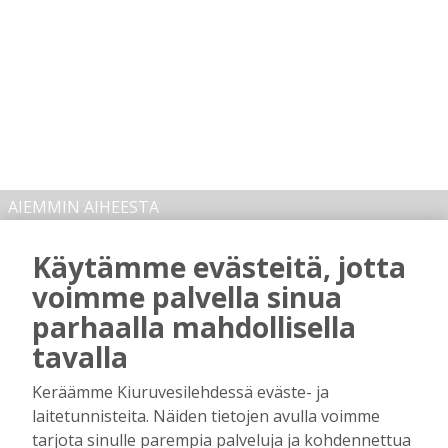
AIEMMIN AIHEESTA
Käytämme evästeitä, jotta
Majasaaren marjamies kävi katsomassa
“laitumiensa” tämän kesän tuottoa
voimme palvella sinua
Tilaajille
parhaalla mahdollisella
Hanna Soini
1.8.2026
07:00
tavalla
Kiuruveden Jänteen 60-vuotisjuhlassa:
Keräämme Kiuruvesilehdessä eväste- ja
Nuorissa ja talkoohenkisessä
laitetunnisteita. Näiden tietojen avulla voimme
seuratoiminnassa on urheilun tulevaisuus
tarjota sinulle parempia palveluja ja kohdennettua
Tilaajille