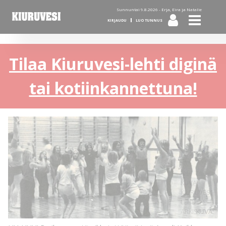
Sunnuntai 9.8.2026 -
Erja, Eira ja Natalie
KIRJAUDU
LUO TUNNUS
Tilaa Kiuruvesi-lehti diginä
tai kotiinkannettuna!
KUVA:
KIURUVESI-
LEHDEN
ARKISTO
KUVA: