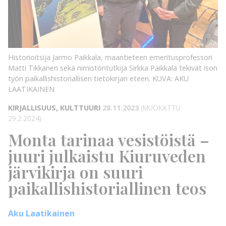
KUVA: AKU
LAATIKAINEN
KUVA:
Historioitsija Jarmo Paikkala, maantieteen emeritusprofessori
Matti Tikkanen sekä nimistöntutkija Sirkka Paikkala tekivät ison
työn paikallishistoriallisen tietokirjan eteen.
KUVA: AKU
LAATIKAINEN
KIRJALLISUUS, KULTTUURI
28.11.2023
(MUOKATTU
29.2.2024)
Monta tarinaa vesistöistä –
juuri julkaistu Kiuruveden
järvikirja on suuri
paikallishistoriallinen teos
Aku Laatikainen