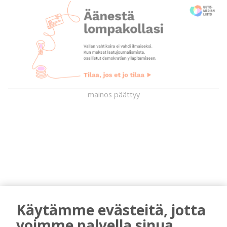
mainos päättyy
AIEMMIN AIHEESTA
Käytämme evästeitä, jotta
voimme palvella sinua