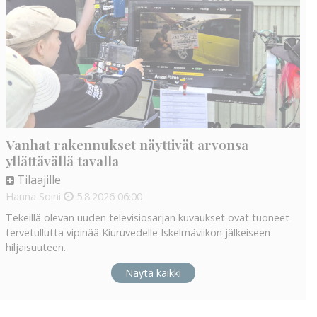
Vanhat rakennukset näyttivät arvonsa
yllättävällä tavalla
Tilaajille
Hanna Soini
5.8.2026
06:00
Tekeillä olevan uuden televisiosarjan kuvaukset ovat tuoneet
tervetullutta vipinää Kiuruvedelle Iskelmäviikon jälkeiseen
hiljaisuuteen.
Näytä kaikki