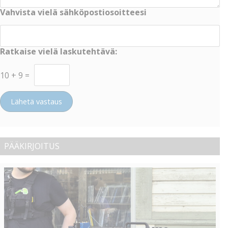
Vahvista vielä sähköpostiosoitteesi
Ratkaise vielä laskutehtävä:
10
+
9
=
Lähetä vastaus
PÄÄKIRJOITUS