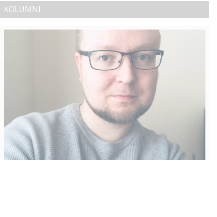
KOLUMNI
Vähempikin riittäisi?
Aku Laatikainen
31.7.2026
09:00
Tämän vuoden marraskuussa ilmestyy kaikkien aikojen