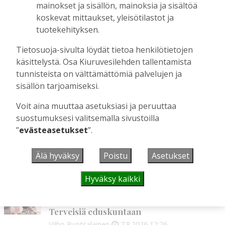
mainokset ja sisällön, mainoksia ja sisältöä
Perinteiset Eloajelut järjestetään ensi
koskevat mittaukset, yleisötilastot ja
viikolla – luvassa on jälleen monipuolista
ohjelmaa
tuotekehityksen.
Tilaajille
Tietosuoja-sivulta löydät tietoa henkilötietojen
Aku Laatikainen
29.7.2026
08:00
käsittelystä. Osa Kiuruvesilehden tallentamista
Äiti ja tytär kirjoittavat sodasta ja
tunnisteista on välttämättömiä palvelujen ja
siirtolaisuudesta – kirjojen päähenkilöt ja
sisällön tarjoamiseksi.
toinen kirjoittaja ovat kotoisin
Kiuruveden Ruutanalta
Voit aina muuttaa asetuksiasi ja peruuttaa
suostumuksesi valitsemalla sivustoilla
Tilaajille
”
evästeasetukset
”.
Aku Laatikainen
22.7.2026
11:00
Älä hyväksy
Poistu
Asetukset
UUSIMMAT
Hyväksy kaikki
MIELIPIDE
7.8. 12:26
Terveisiä eduskuntaan
Vilho Ruotsalainen
7.8.2026
12:26