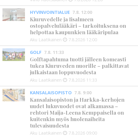
HYVINVOINTIALUE
7.8. 12:00
Kiuruvedelle ja Iisalmeen
ostopalvelulääkäri – tarkoituksena on
helpottaa kaupunkien lääkäripulaa
Aku Laatikainen
7.8.2026
12:00
GOLF
7.8. 11:33
Golftapahtuma tuotti jälleen komeasti
tukea Kiuruveden nuorille – palkittavat
julkaistaan loppuvuodesta
Aku Laatikainen
7.8.2026
11:33
KANSALAISOPISTO
7.8. 9:00
Kansalaisopiston ja Harkka-kerhojen
uudet lukuvuodet ovat alkamassa –
rehtori Maija-Leena Kemppaisella on
kuitenkin myös huolenaiheita
tulevaisuudesta
Aku Laatikainen
7.8.2026
09:00