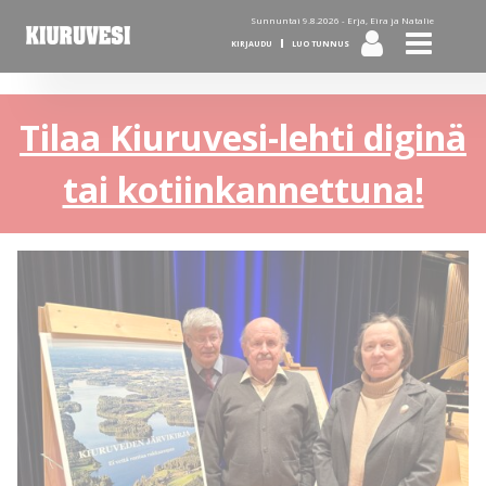
Sunnuntai 9.8.2026 -
Erja, Eira ja Natalie
KIRJAUDU
LUO TUNNUS
Tilaa Kiuruvesi-lehti diginä
tai kotiinkannettuna!