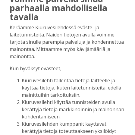
Kansalaisopiston ja Harkka-kerhojen
parhaalla mahdollisella
uudet lukuvuodet ovat alkamassa –
tavalla
rehtori Maija-Leena Kemppaisella on
kuitenkin myös huolenaiheita
Keräämme Kiuruvesilehdessä eväste- ja
tulevaisuudesta
laitetunnisteita. Näiden tietojen avulla voimme
Tilaajille
tarjota sinulle parempia palveluja ja kohdennettua
Aku Laatikainen
7.8.2026
09:00
mainontaa. Mittaamme myös kävijämääriä ja
Uuden televisiosarjan kuvauksissa käy
mainontaa.
hyörinä – Katso kuvista, miltä
kuvauspaikalla Kiuruveden keskustassa
Kun hyväksyt evästeet,
näyttää
Kiuruvesilehti tallentaa tietoja laitteelle ja
Tilaajille
käyttää tietoja, kuten laitetunnisteita, edellä
Hanna Soini
31.7.2026
14:51
mainittuihin tarkoituksiin.
Kauppojen perustaminen maaseudulle
Kiuruvesilehti käyttää tunnisteiden avulla
sallittiin 1860-luvun alussa – vähitellen
kerättyjä tietoja markkinoinnin ja mainonnan
kaupanteko levittäytyi koko Kiuruvedelle
kohdentamiseen.
Tilaajille
Kiuruvesilehden kumppanit käyttävät
Jouko Kokkonen
31.7.2026
12:00
kerättyjä tietoja toteuttaakseen yksilöidyt