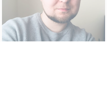
Vähempikin riittäisi?
Aku Laatikainen
31.7.2026
09:00
Tämän vuoden marraskuussa ilmestyy kaikkien aikojen
odotetuin ja ennakkotilatuin, ja hyvin todennäköisesti myös
kaikkien aikojen myydyimmäksi videopeliksi nouseva GTA VI.