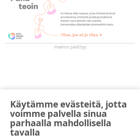
mainos päättyy
Käytämme evästeitä, jotta
voimme palvella sinua
AIEMMIN AIHEESTA
parhaalla mahdollisella
tavalla
Golftapahtuma tuotti jälleen komeasti
tukea Kiuruveden nuorille – palkittavat