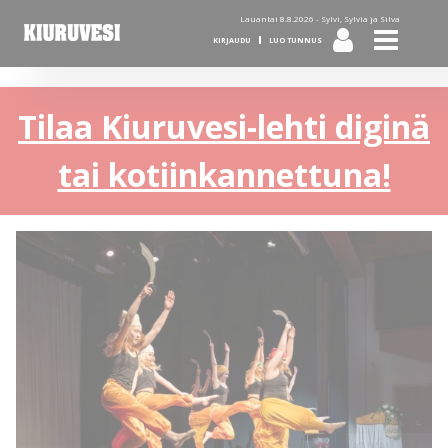
Lauantai 8.8.2026 -
Sylvi, Sylvia ja Silva
KIRJAUDU
LUO TUNNUS
Tilaa Kiuruvesi-lehti diginä
tai kotiinkannettuna!
KUVA: