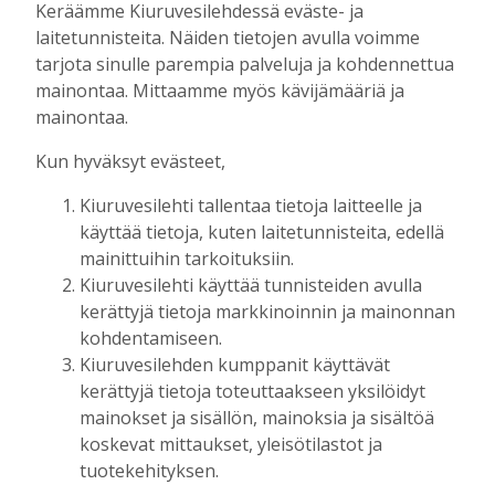
Keräämme Kiuruvesilehdessä eväste- ja
julkaistaan loppuvuodesta
laitetunnisteita. Näiden tietojen avulla voimme
Tilaajille
tarjota sinulle parempia palveluja ja kohdennettua
Aku Laatikainen
7.8.2026
11:33
mainontaa. Mittaamme myös kävijämääriä ja
Kuorevirran urheilukentällä järjestetään
mainontaa.
kaikille avoin kävelytapahtuma
Kun hyväksyt evästeet,
Tilaajille
Aku Laatikainen
4.8.2026
09:14
Kiuruvesilehti tallentaa tietoja laitteelle ja
käyttää tietoja, kuten laitetunnisteita, edellä
KiuPan 11-vuotiaille pojille kultaa Kuopio
mainittuihin tarkoituksiin.
Cupista ylivoimaisen esityksen jälkeen
Kiuruvesilehti käyttää tunnisteiden avulla
Tilaajille
kerättyjä tietoja markkinoinnin ja mainonnan
Aku Laatikainen
3.8.2026
10:55
kohdentamiseen.
Salla Tompuri juoksi tuplakultaan – Silja
Kiuruvesilehden kumppanit käyttävät
Auvinen ja Enni Pennanen heittivät
kerättyjä tietoja toteuttaakseen yksilöidyt
keihään joukkuemestareiksi
mainokset ja sisällön, mainoksia ja sisältöä
Tilaajille
koskevat mittaukset, yleisötilastot ja
Aku Laatikainen
3.8.2026
09:19
tuotekehityksen.