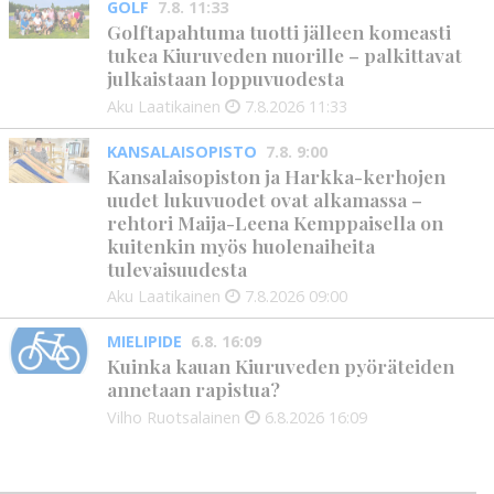
GOLF
7.8. 11:33
Golftapahtuma tuotti jälleen komeasti
tukea Kiuruveden nuorille – palkittavat
julkaistaan loppuvuodesta
Aku Laatikainen
7.8.2026
11:33
KANSALAISOPISTO
7.8. 9:00
Kansalaisopiston ja Harkka-kerhojen
uudet lukuvuodet ovat alkamassa –
rehtori Maija-Leena Kemppaisella on
kuitenkin myös huolenaiheita
tulevaisuudesta
Aku Laatikainen
7.8.2026
09:00
MIELIPIDE
6.8. 16:09
Kuinka kauan Kiuruveden pyöräteiden
annetaan rapistua?
Vilho Ruotsalainen
6.8.2026
16:09