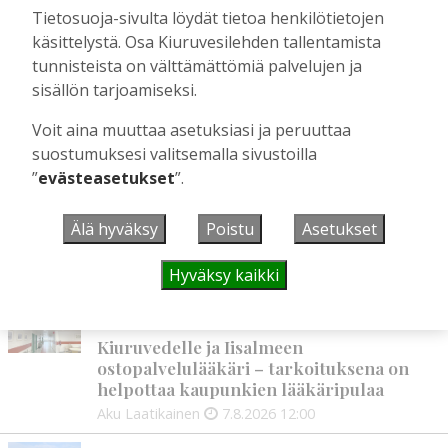
Kiuruveden Urheilijat vahvalla
Tietosuoja-sivulta löydät tietoa henkilötietojen
joukkueella ja mitalitavoittein nuorten
käsittelystä. Osa Kiuruvesilehden tallentamista
yleisurheilun SM-kisoihin
tunnisteista on välttämättömiä palvelujen ja
Tilaajille
sisällön tarjoamiseksi.
Aku Laatikainen
28.7.2026
11:03
Voit aina muuttaa asetuksiasi ja peruuttaa
suostumuksesi valitsemalla sivustoilla
”
evästeasetukset
”.
UUSIMMAT
Älä hyväksy
Poistu
Asetukset
MIELIPIDE
7.8. 12:26
Terveisiä eduskuntaan
Hyväksy kaikki
Vilho Ruotsalainen
7.8.2026
12:26
HYVINVOINTIALUE
7.8. 12:00
Kiuruvedelle ja Iisalmeen
ostopalvelulääkäri – tarkoituksena on
helpottaa kaupunkien lääkäripulaa
Aku Laatikainen
7.8.2026
12:00