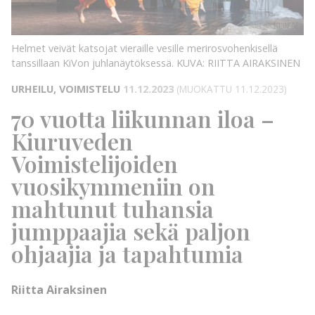
RIITTA
AIRAKSINEN
KUVA:
Helmet veivät katsojat vieraille vesille merirosvohenkisellä
tanssillaan KiVon juhlanäytöksessä.
KUVA: RIITTA AIRAKSINEN
URHEILU, VOIMISTELU
11.12.2023
(MUOKATTU 11.12.2023)
70 vuotta liikunnan iloa –
Kiuruveden
Voimistelijoiden
vuosikymmeniin on
mahtunut tuhansia
jumppaajia sekä paljon
ohjaajia ja tapahtumia
Riitta Airaksinen