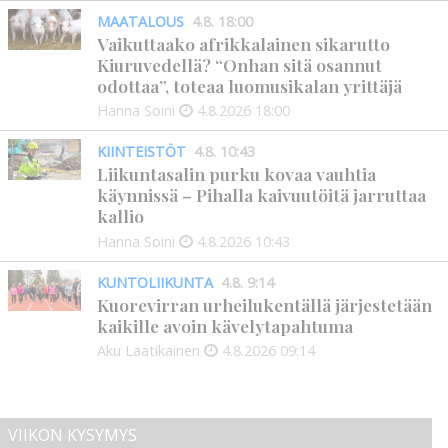
MAATALOUS
4.8. 18:00
Vaikuttaako afrikkalainen sikarutto
Kiuruvedellä? “Onhan sitä osannut
odottaa”, toteaa luomusikalan yrittäjä
Hanna Soini
4.8.2026
18:00
KIINTEISTÖT
4.8. 10:43
Liikuntasalin purku kovaa vauhtia
käynnissä – Pihalla kaivuutöitä jarruttaa
kallio
Hanna Soini
4.8.2026
10:43
KUNTOLIIKUNTA
4.8. 9:14
Kuorevirran urheilukentällä järjestetään
kaikille avoin kävelytapahtuma
Aku Laatikainen
4.8.2026
09:14
VIIKON KYSYMYS