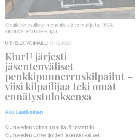
KUVA:
KIURUVEDEN
URHEILIJAT
KUVA:
Kilpailuihin osallistui monenikäisiä voimailijoita.
KUVA:
KIURUVEDEN URHEILIJAT
URHEILU, VOIMAILU
11.12.2023
KiurU järjesti
jäsentenväliset
penkkipunnerruskilpailut –
viisi kilpailijaa teki omat
ennätystuloksensa
Aku Laatikainen
Kiuruveden voimailusalilla järjestettiin
Kiuruveden Urheilijoiden jäsentenväliset