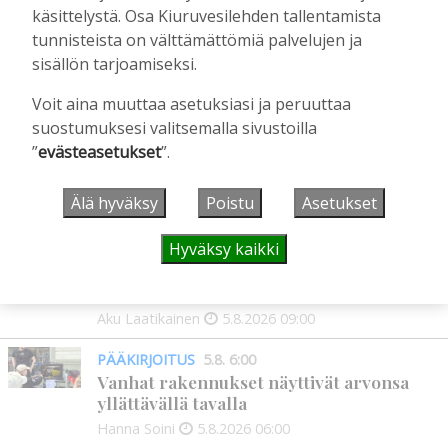
käsittelystä. Osa Kiuruvesilehden tallentamista
hopeamitalia
tunnisteista on välttämättömiä palvelujen ja
Tilaajille
sisällön tarjoamiseksi.
Marianna Grof
27.7.2026
15:07
Voit aina muuttaa asetuksiasi ja peruuttaa
suostumuksesi valitsemalla sivustoilla
”
evästeasetukset
”.
UUSIMMAT
Älä hyväksy
Poistu
Asetukset
IHMISET
5.8. 9:00
Mikko Remes täyttää 50 vuotta – vaikka
Hyväksy kaikki
villitystäkin on havaittavissa, sanoo
syntymäpäiväsankari oppineensa myös
hölläämään vauhtia
Aku Laatikainen
5.8.2026
09:00
PÄÄKIRJOITUS
5.8. 6:00
Vanhat rakennukset näyttivät arvonsa
yllättävällä tavalla
Hanna Soini
5.8.2026
06:00