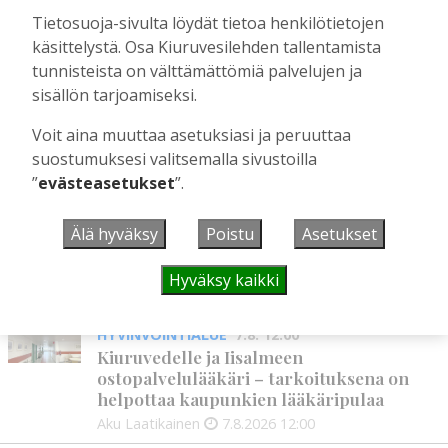
Kiuruveden Urheilijat vahvalla
Tietosuoja-sivulta löydät tietoa henkilötietojen
joukkueella ja mitalitavoittein nuorten
käsittelystä. Osa Kiuruvesilehden tallentamista
yleisurheilun SM-kisoihin
tunnisteista on välttämättömiä palvelujen ja
Tilaajille
sisällön tarjoamiseksi.
Aku Laatikainen
28.7.2026
11:03
Voit aina muuttaa asetuksiasi ja peruuttaa
suostumuksesi valitsemalla sivustoilla
”
evästeasetukset
”.
UUSIMMAT
Älä hyväksy
Poistu
Asetukset
MIELIPIDE
7.8. 12:26
Terveisiä eduskuntaan
Hyväksy kaikki
Vilho Ruotsalainen
7.8.2026
12:26
HYVINVOINTIALUE
7.8. 12:00
Kiuruvedelle ja Iisalmeen
ostopalvelulääkäri – tarkoituksena on
helpottaa kaupunkien lääkäripulaa
Aku Laatikainen
7.8.2026
12:00