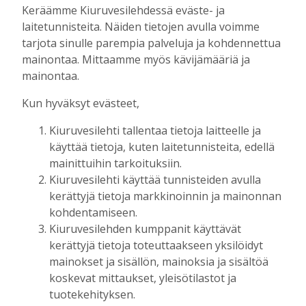
tukea Kiuruveden nuorille – palkittavat
Keräämme Kiuruvesilehdessä eväste- ja
julkaistaan loppuvuodesta
laitetunnisteita. Näiden tietojen avulla voimme
Tilaajille
tarjota sinulle parempia palveluja ja kohdennettua
Aku Laatikainen
7.8.2026
11:33
mainontaa. Mittaamme myös kävijämääriä ja
mainontaa.
Kuorevirran urheilukentällä järjestetään
kaikille avoin kävelytapahtuma
Kun hyväksyt evästeet,
Tilaajille
Aku Laatikainen
4.8.2026
09:14
Kiuruvesilehti tallentaa tietoja laitteelle ja
käyttää tietoja, kuten laitetunnisteita, edellä
KiuPan 11-vuotiaille pojille kultaa Kuopio
mainittuihin tarkoituksiin.
Cupista ylivoimaisen esityksen jälkeen
Kiuruvesilehti käyttää tunnisteiden avulla
Tilaajille
kerättyjä tietoja markkinoinnin ja mainonnan
Aku Laatikainen
3.8.2026
10:55
kohdentamiseen.
Salla Tompuri juoksi tuplakultaan – Silja
Kiuruvesilehden kumppanit käyttävät
Auvinen ja Enni Pennanen heittivät
kerättyjä tietoja toteuttaakseen yksilöidyt
keihään joukkuemestareiksi
mainokset ja sisällön, mainoksia ja sisältöä
Tilaajille
koskevat mittaukset, yleisötilastot ja
Aku Laatikainen
3.8.2026
09:19
tuotekehityksen.