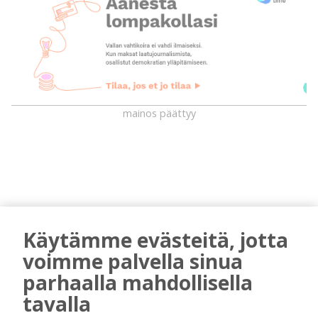
mainos päättyy
Käytämme evästeitä, jotta
voimme palvella sinua
AIEMMIN AIHEESTA
parhaalla mahdollisella
tavalla
Golftapahtuma tuotti jälleen komeasti