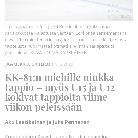
KUVA:
JORMA
KÄRKKÄINEN
KUVA:
Lari Lappalainen (oik.) teki Kontiolahdella kaksi maalia
sarjakakkosta Kajastusta vastaan. Lohkonsa seitsemäntenä
oleva KK:n miesten edustusjoukkue joutui kuitenkin hienosta
taistelusta huolimatta kotimatkalle ilman sarjapisteitä.
Arkistokuva.
KUVA: JORMA KÄRKKÄINEN
JÄÄKIEKKO, URHEILU
11.12.2023
KK-81:n miehille niukka
tappio – myös U15 ja U12
kokivat tappioita viime
viikon peleissään
Aku Laatikainen ja Juha Pennanen
Kontiolahden Kajastus on ollut viime kausina