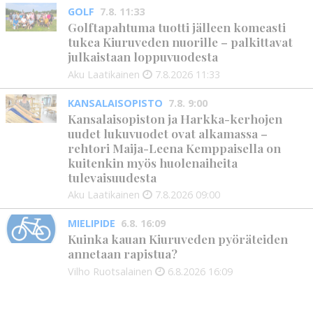
GOLF
7.8. 11:33
Golftapahtuma tuotti jälleen komeasti
tukea Kiuruveden nuorille – palkittavat
julkaistaan loppuvuodesta
Aku Laatikainen
7.8.2026
11:33
KANSALAISOPISTO
7.8. 9:00
Kansalaisopiston ja Harkka-kerhojen
uudet lukuvuodet ovat alkamassa –
rehtori Maija-Leena Kemppaisella on
kuitenkin myös huolenaiheita
tulevaisuudesta
Aku Laatikainen
7.8.2026
09:00
MIELIPIDE
6.8. 16:09
Kuinka kauan Kiuruveden pyöräteiden
annetaan rapistua?
Vilho Ruotsalainen
6.8.2026
16:09