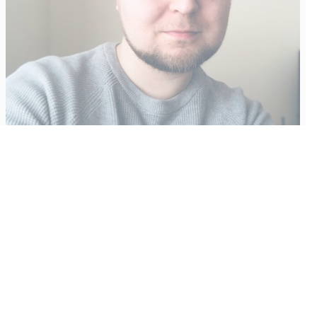
Vähempikin riittäisi?
Aku Laatikainen
31.7.2026
09:00
Tämän vuoden marraskuussa ilmestyy kaikkien aikojen
odotetuin ja ennakkotilatuin, ja hyvin todennäköisesti myös
kaikkien aikojen myydyimmäksi videopeliksi nouseva GTA VI.