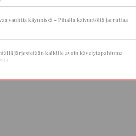
0
aa vauhtia käynnissä – Pihalla kaivuutöitä jarruttaa
3
tällä järjestetään kaikille avoin kävelytapahtuma
9:14