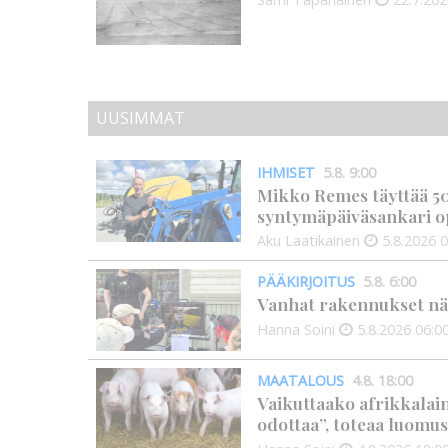
UUSIMMAT
IHMISET
5.8. 9:00
Mikko Remes täyttää 50 
syntymäpäiväsankari o
Aku Laatikainen
5.8.2026
0
PÄÄKIRJOITUS
5.8. 6:00
Vanhat rakennukset näyt
Hanna Soini
5.8.2026
06:0
MAATALOUS
4.8. 18:00
Vaikuttaako afrikkalai
odottaa”, toteaa luomus