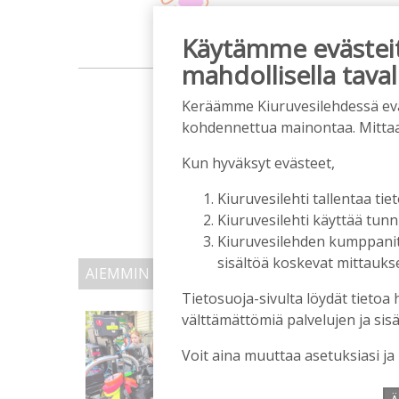
Käytämme evästeitä
mahdollisella taval
m
Keräämme Kiuruvesilehdessä eväst
kohdennettua mainontaa. Mitta
Kun hyväksyt evästeet,
Kiuruvesilehti tallentaa tiet
Kiuruvesilehti käyttää tun
Kiuruvesilehden kumppanit k
sisältöä koskevat mittaukset
AIEMMIN AIHEESTA
Tietosuoja-sivulta löydät tietoa 
välttämättömiä palvelujen ja sisä
Uuden televisiosarjan k
kuvauspaikalla Kiuruve
Voit aina muuttaa asetuksiasi ja
Tilaajille
Hanna Soini
31.7.2026
14: