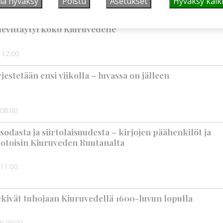
lä hyväksy
Poistu
Asetukset
Hyväksy kaik
 maaseudulle sallittiin 1860-luvun alussa –
levittäytyi koko Kiuruvedelle
12:00
rjestetään ensi viikolla – luvassa on jälleen
08:00
t sodasta ja siirtolaisuudesta – kirjojen päähenkilöt ja
 kotoisin Kiuruveden Ruutanalta
11:00
kivät tuhojaan Kiuruvedellä 1600-luvun lopulla
26
09:00