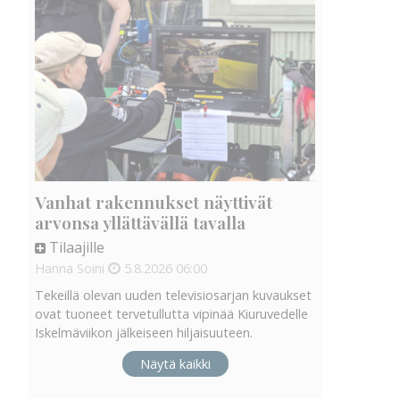
Vanhat rakennukset näyttivät
arvonsa yllättävällä tavalla
Tilaajille
Hanna Soini
5.8.2026
06:00
Tekeillä olevan uuden televisiosarjan kuvaukset
ovat tuoneet tervetullutta vipinää Kiuruvedelle
Iskelmäviikon jälkeiseen hiljaisuuteen.
Näytä kaikki