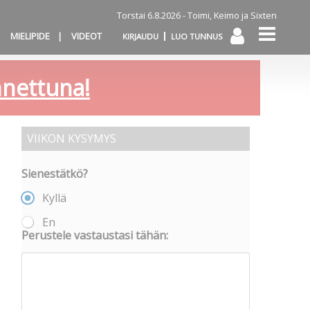
Torstai 6.8.2026 -
Toimi, Keimo ja Sixten
MIELIPIDE
VIDEOT
KIRJAUDU
LUO TUNNUS
annettuna!
VIIKON KYSYMYS
Sienestätkö?
Kyllä
En
Perustele vastaustasi tähän: