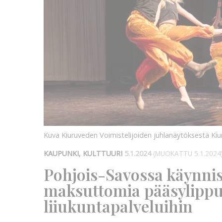
Kuva Kiuruveden Voimistelijoiden juhlanäytöksestä Ki
KAUPUNKI, KULTTUURI
5.1.2024
(MUOKATTU 5.1.2024
Pohjois-Savossa käynnis
maksuttomia pääsylippuj
liiukuntapalveluihin