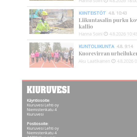
Hanna Soini
4.8.2026
18:0
KIINTEISTÖT
4.8. 10:43
Liikuntasalin purku kov
kallio
Hanna Soini
4.8.2026
10:4
KUNTOLIIKUNTA
4.8. 9:14
Kuorevirran urheiluken
Aku Laatikainen
4.8.2026
0
Käyntiosoite
:
Kiuruvesi Lehti oy
Niemistenkatu 4
Kiuruvesi
Postiosoite
:
Kiuruvesi Lehti oy
Niemistenkatu 4