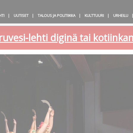
HTI
UUTISET
TALOUS JA POLITIIKKA
KULTTUURI
URHEILU
ruvesi-lehti diginä tai kotiink