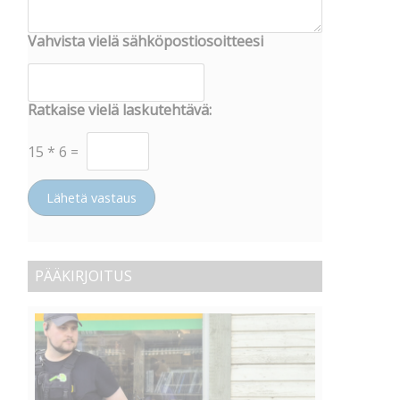
Vahvista vielä sähköpostiosoitteesi
Ratkaise vielä laskutehtävä:
15
*
6
=
Lähetä vastaus
PÄÄKIRJOITUS