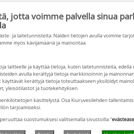
, jotta voimme palvella sinua par
la
ainos päättyy
e- ja laitetunnisteita. Näiden tietojen avulla voimme tarjot
amme myös kävijämääriä ja mainontaa.
oja laitteelle ja käyttää tietoja, kuten laitetunnisteita, edellä
nisteiden avulla kerättyjä tietoja markkinoinnin ja mainonn
äyttävät kerättyjä tietoja toteuttaakseen yksilöidyt mainoks
, yleisötilastot ja tuotekehityksen.
henkilötietojen käsittelystä. Osa Kiuruvesilehden tallentamis
llön tarjoamiseksi.
uvauksissa käy hyörinä – Katso kuvista, miltä
den keskustassa näyttää
 peruuttaa suostumuksesi valitsemalla sivustoilla ”
evästease
51