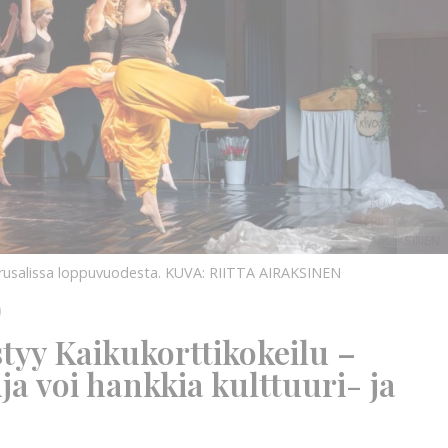
KUVA:
RIITTA
AIRAKSINEN
KUVA:
urusalissa loppuvuodesta.
KUVA: RIITTA AIRAKSINEN
)
tyy Kaikukorttikokeilu –
a voi hankkia kulttuuri- ja