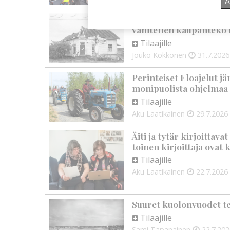
Ä
Kauppojen perustaminen
vähitellen kaupanteko 
Tilaajille
Jouko Kokkonen
31.7.2026
Perinteiset Eloajelut jä
monipuolista ohjelmaa
Tilaajille
Aku Laatikainen
29.7.2026
Äiti ja tytär kirjoittava
toinen kirjoittaja ovat
Tilaajille
Aku Laatikainen
22.7.2026
Suuret kuolonvuodet te
Tilaajille
Sami Tapanainen
22.7.20