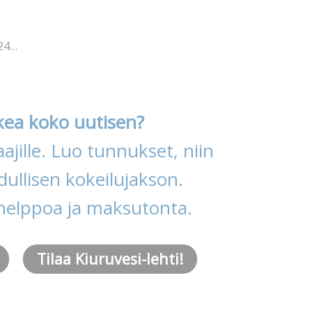
024…
kea koko uutisen?
ajille. Luo tunnukset, niin
ullisen kokeilujakson.
helppoa ja maksutonta.
Tilaa Kiuruvesi-lehti!