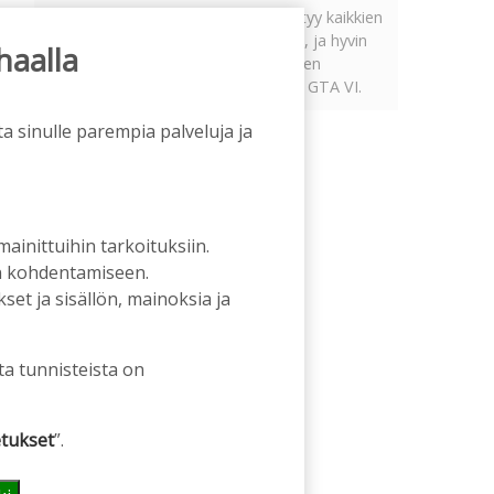
Tämän vuoden marraskuussa ilmestyy kaikkien
aikojen odotetuin ja ennakkotilatuin, ja hyvin
haalla
todennäköisesti myös kaikkien aikojen
myydyimmäksi videopeliksi nouseva GTA VI.
a sinulle parempia palveluja ja
 mainittuihin tarkoituksiin.
an kohdentamiseen.
et ja sisällön, mainoksia ja
ta tunnisteista on
tukset
”.