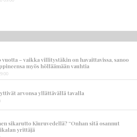
vuotta – vaikka villitystäkin on havaittavissa, sanoo
ppineensa myös hölläämään vauhtia
9:00
tivät arvonsa yllättävällä tavalla
0
nen sikarutto Kiuruvedellä? “Onhan sitä osannut
ikalan yrittäjä