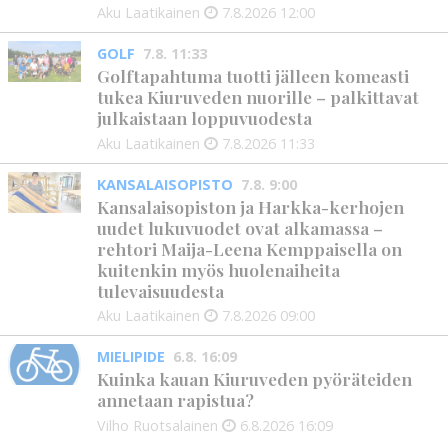
Aku Laatikainen
7.8.2026
12:00
GOLF
7.8. 11:33
Golftapahtuma tuotti jälleen komeasti
tukea Kiuruveden nuorille – palkittavat
julkaistaan loppuvuodesta
Aku Laatikainen
7.8.2026
11:33
KANSALAISOPISTO
7.8. 9:00
Kansalaisopiston ja Harkka-kerhojen
uudet lukuvuodet ovat alkamassa –
rehtori Maija-Leena Kemppaisella on
kuitenkin myös huolenaiheita
tulevaisuudesta
Aku Laatikainen
7.8.2026
09:00
MIELIPIDE
6.8. 16:09
Kuinka kauan Kiuruveden pyöräteiden
annetaan rapistua?
Vilho Ruotsalainen
6.8.2026
16:09