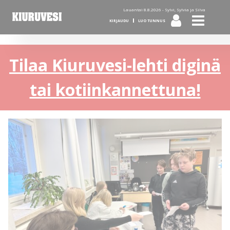
Lauantai 8.8.2026 -
Sylvi, Sylvia ja Silva
KIRJAUDU
LUO TUNNUS
Tilaa Kiuruvesi-lehti diginä
tai kotiinkannettuna!