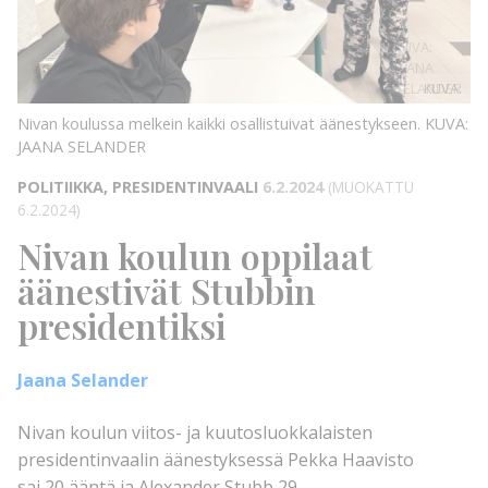
KUVA:
JAANA
SELANDER
KUVA:
Nivan koulussa melkein kaikki osallistuivat äänestykseen.
KUVA:
JAANA SELANDER
POLITIIKKA, PRESIDENTINVAALI
6.2.2024
(MUOKATTU
6.2.2024)
Nivan koulun oppilaat
äänestivät Stubbin
presidentiksi
Jaana Selander
Nivan koulun viitos- ja kuutosluokkalaisten
presidentinvaalin äänestyksessä Pekka Haavisto
sai 20 ääntä ja Alexander Stubb 29…