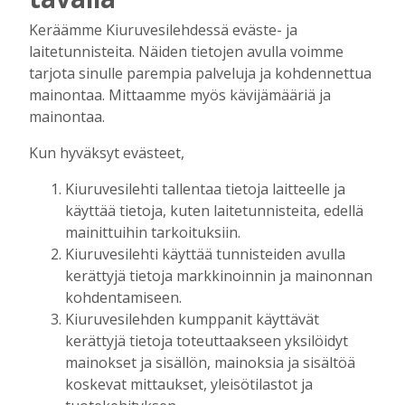
Tilaajille
Keräämme Kiuruvesilehdessä eväste- ja
Jaana Selander
29.7.2026
10:00
laitetunnisteita. Näiden tietojen avulla voimme
tarjota sinulle parempia palveluja ja kohdennettua
Valtuutetut valtaavat torin torstaina –
mainontaa. Mittaamme myös kävijämääriä ja
Luvassa kahvia ja pullaa sekä
mainontaa.
mahdollisuus jututtaa päättäjiä
Tilaajille
Kun hyväksyt evästeet,
Jaana Selander
23.6.2026
08:50
Kiuruvesilehti tallentaa tietoja laitteelle ja
Liike Nyt: Maatalouden kannattavuus
käyttää tietoja, kuten laitetunnisteita, edellä
palautettava
mainittuihin tarkoituksiin.
Tilaajille
Kiuruvesilehti käyttää tunnisteiden avulla
Toimitus
16.6.2026
11:37
kerättyjä tietoja markkinoinnin ja mainonnan
Liike Nytin Ville Vartiainen ja Santeri
kohdentamiseen.
Kärkkäinen KD:n valtuustoryhmään –
Kiuruvesilehden kumppanit käyttävät
“Kristilliset edustaa järjen ääntä”
kerättyjä tietoja toteuttaakseen yksilöidyt
Tilaajille
mainokset ja sisällön, mainoksia ja sisältöä
Jaana Selander
8.6.2026
18:49
koskevat mittaukset, yleisötilastot ja