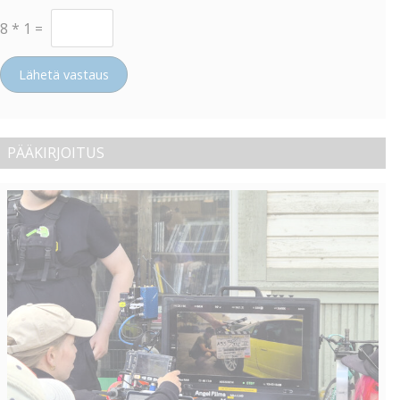
8
*
1
=
Lähetä vastaus
PÄÄKIRJOITUS