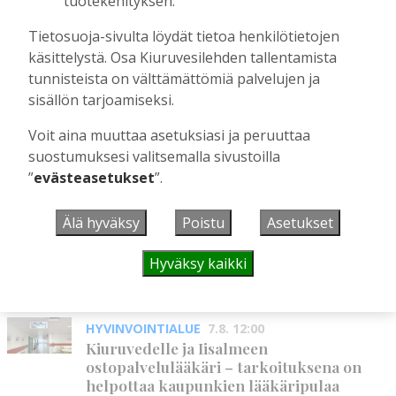
tuotekehityksen.
Markku Siponen reilulla äänimäärällä
Keskustan varapuheenjohtajaksi –
Tietosuoja-sivulta löydät tietoa henkilötietojen
“Johtopaikka antaa myös
käsittelystä. Osa Kiuruvesilehden tallentamista
vaikuttamismahdollisuuden Kiuruveden
tunnisteista on välttämättömiä palvelujen ja
asioissa”
sisällön tarjoamiseksi.
Tilaajille
Jaana Selander
8.6.2026
13:46
Voit aina muuttaa asetuksiasi ja peruuttaa
suostumuksesi valitsemalla sivustoilla
”
evästeasetukset
”.
UUSIMMAT
Älä hyväksy
Poistu
Asetukset
MIELIPIDE
7.8. 12:26
Hyväksy kaikki
Terveisiä eduskuntaan
Vilho Ruotsalainen
7.8.2026
12:26
HYVINVOINTIALUE
7.8. 12:00
Kiuruvedelle ja Iisalmeen
ostopalvelulääkäri – tarkoituksena on
helpottaa kaupunkien lääkäripulaa