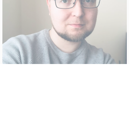
Vähempikin riittäisi?
Aku Laatikainen
31.7.2026
09:00
Tämän vuoden marraskuussa ilmestyy kaikkien aikojen
odotetuin ja ennakkotilatuin, ja hyvin todennäköisesti myös
kaikkien aikojen myydyimmäksi videopeliksi nouseva GTA VI.