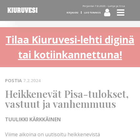
Perjantai 7.8.2026 -
Lahja ja Yrsa
KIRJAUDU
LUO TUNNUS
Tilaa Kiuruvesi-lehti diginä
tai kotiinkannettuna!
POSTIA
7.2.2024
Heikkenevät Pisa-tulokset,
vastuut ja vanhemmuus
TUULIKKI KÄRKKÄINEN
Viime aikoina on uutisoitu heikkenevistä