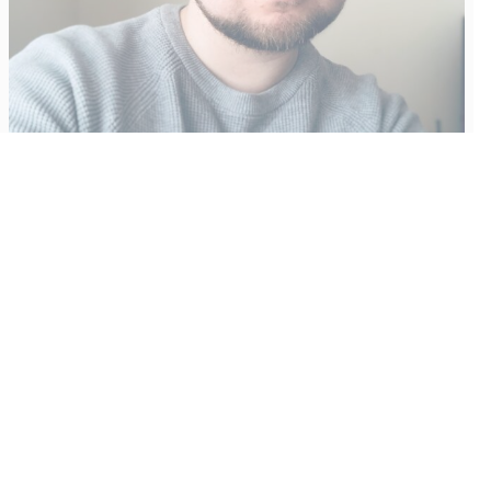
Vähempikin riittäisi?
Aku Laatikainen
31.7.2026
09:00
Tämän vuoden marraskuussa ilmestyy kaikkien aikojen
odotetuin ja ennakkotilatuin, ja hyvin todennäköisesti myös
kaikkien aikojen myydyimmäksi videopeliksi nouseva GTA VI.
Käyntiosoite
:
Kiuruvesi Lehti oy
Niemistenkatu 4