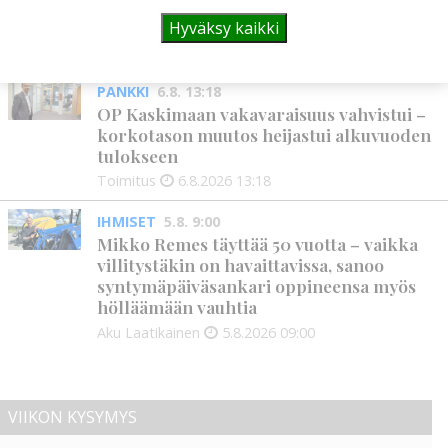
Leikkausten ja veronkorotusten lisäksi
tarvitaan myös rahanhankkijoita
Hyväksy kaikki
Alli Huovinen
6.8.2026
15:56
PANKKI
6.8. 13:18
OP Kaskimaan vakavaraisuus vahvistui –
korkotason muutos heijastui alkuvuoden
tulokseen
Toimitus
6.8.2026
13:18
IHMISET
5.8. 9:00
Mikko Remes täyttää 50 vuotta – vaikka
villitystäkin on havaittavissa, sanoo
syntymäpäiväsankari oppineensa myös
hölläämään vauhtia
Aku Laatikainen
5.8.2026
09:00
VIIKON KYSYMYS