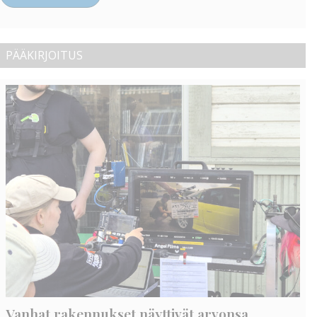
PÄÄKIRJOITUS
Vanhat rakennukset näyttivät arvonsa