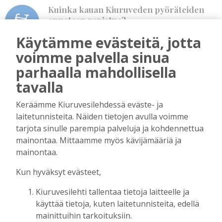
Kuinka kauan Kiuruveden pyöräteiden
annetaan rapistua?
Tilaajille
Käytämme evästeitä, jotta
Vilho Ruotsalainen
6.8.2026
16:09
voimme palvella sinua
Leikkausten ja veronkorotusten lisäksi
parhaalla mahdollisella
tarvitaan myös rahanhankkijoita
tavalla
Tilaajille
Alli Huovinen
6.8.2026
15:56
Keräämme Kiuruvesilehdessä eväste- ja
laitetunnisteita. Näiden tietojen avulla voimme
Onko Helsinki koko Suomi?
tarjota sinulle parempia palveluja ja kohdennettua
Tilaajille
mainontaa. Mittaamme myös kävijämääriä ja
Vilho Ruotsalainen
29.7.2026
15:40
mainontaa.
Kunta on asukkaidensa ja kyliensä summa
Kun hyväksyt evästeet,
Tilaajille
Suvi Louhelainen
29.7.2026
15:35
Kiuruvesilehti tallentaa tietoja laitteelle ja
käyttää tietoja, kuten laitetunnisteita, edellä
Koulun historia ansaitsee kunnioituksen
mainittuihin tarkoituksiin.