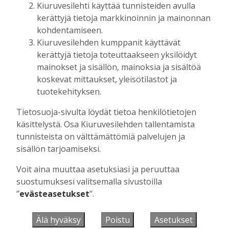
Tilaajille
Kiuruvesilehti käyttää tunnisteiden avulla
Vilho Ruotsalainen
28.7.2026
13:26
kerättyjä tietoja markkinoinnin ja mainonnan
kohdentamiseen.
Kiuruvesilehden kumppanit käyttävät
kerättyjä tietoja toteuttaakseen yksilöidyt
UUSIMMAT
mainokset ja sisällön, mainoksia ja sisältöä
koskevat mittaukset, yleisötilastot ja
MIELIPIDE
6.8. 16:09
tuotekehityksen.
Kuinka kauan Kiuruveden pyöräteiden
annetaan rapistua?
Tietosuoja-sivulta löydät tietoa henkilötietojen
Vilho Ruotsalainen
6.8.2026
16:09
käsittelystä. Osa Kiuruvesilehden tallentamista
tunnisteista on välttämättömiä palvelujen ja
POLITIIKKA
6.8. 16:00
sisällön tarjoamiseksi.
Biokaasu, Hingunniemi, tiet,
rahoitusasiat, työllisyys, lääkäripula… –
Voit aina muuttaa asetuksiasi ja peruuttaa
ministeri Sari Essayahin kanssa piisasi
suostumuksesi valitsemalla sivustoilla
keskustelunaiheita
”
evästeasetukset
”.
Aku Laatikainen
6.8.2026
16:00
Älä hyväksy
Poistu
Asetukset
MIELIPIDE
6.8. 15:56