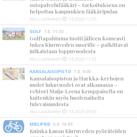
ostopalvelulääkäri – tarkoituksena on
helpottaa kaupunkien lääkäripulaa
Aku Laatikainen
7.8.2026
12:00
GOLF
7.8. 11:33
Golftapahtuma tuotti jälleen komeasti
tukea Kiuruveden nuorille – palkittavat
julkaistaan loppuvuodesta
Aku Laatikainen
7.8.2026
11:33
KANSALAISOPISTO
7.8. 9:00
Kansalaisopiston ja Harkka-kerhojen
uudet lukuvuodet ovat alkamassa –
rehtori Maija-Leena Kemppaisella on
kuitenkin myös huolenaiheita
tulevaisuudesta
Aku Laatikainen
7.8.2026
09:00
MIELIPIDE
6.8. 16:09
Kuinka kauan Kiuruveden pyöräteiden