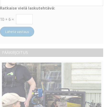
Ratkaise vielä laskutehtävä:
10
+
6
=
Lähetä vastaus
PÄÄKIRJOITUS