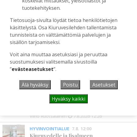
koskevat mittaukset, yleisötilastot ja
Tilaajille
tuotekehityksen.
Aku Laatikainen
29.7.2026
08:00
Tietosuoja-sivulta löydät tietoa henkilötietojen
Äiti ja tytär kirjoittavat sodasta ja
käsittelystä. Osa Kiuruvesilehden tallentamista
siirtolaisuudesta – kirjojen päähenkilöt ja
tunnisteista on välttämättömiä palvelujen ja
toinen kirjoittaja ovat kotoisin
sisällön tarjoamiseksi.
Kiuruveden Ruutanalta
Tilaajille
Voit aina muuttaa asetuksiasi ja peruuttaa
Aku Laatikainen
22.7.2026
11:00
suostumuksesi valitsemalla sivustoilla
”
evästeasetukset
”.
Älä hyväksy
Poistu
Asetukset
UUSIMMAT
Hyväksy kaikki
MIELIPIDE
7.8. 12:26
Terveisiä eduskuntaan
Vilho Ruotsalainen
7.8.2026
12:26
HYVINVOINTIALUE
7.8. 12:00
Kiuruvedelle ja Iisalmeen