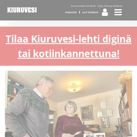
Sunnuntai 9.8.2026 -
Erja, Eira ja Natalie
KIRJAUDU
LUO TUNNUS
Tilaa Kiuruvesi-lehti diginä
tai kotiinkannettuna!