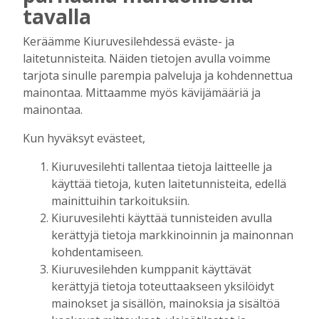
kuitenkin myös huolenaiheita
tavalla
tulevaisuudesta
Tilaajille
Keräämme Kiuruvesilehdessä eväste- ja
Aku Laatikainen
7.8.2026
09:00
laitetunnisteita. Näiden tietojen avulla voimme
tarjota sinulle parempia palveluja ja kohdennettua
Uuden televisiosarjan kuvauksissa käy
mainontaa. Mittaamme myös kävijämääriä ja
hyörinä – Katso kuvista, miltä
mainontaa.
kuvauspaikalla Kiuruveden keskustassa
näyttää
Kun hyväksyt evästeet,
Tilaajille
Hanna Soini
31.7.2026
14:51
Kiuruvesilehti tallentaa tietoja laitteelle ja
käyttää tietoja, kuten laitetunnisteita, edellä
Kauppojen perustaminen maaseudulle
mainittuihin tarkoituksiin.
sallittiin 1860-luvun alussa – vähitellen
Kiuruvesilehti käyttää tunnisteiden avulla
kaupanteko levittäytyi koko Kiuruvedelle
kerättyjä tietoja markkinoinnin ja mainonnan
Tilaajille
kohdentamiseen.
Jouko Kokkonen
31.7.2026
12:00
Kiuruvesilehden kumppanit käyttävät
Perinteiset Eloajelut järjestetään ensi
kerättyjä tietoja toteuttaakseen yksilöidyt
viikolla – luvassa on jälleen monipuolista
mainokset ja sisällön, mainoksia ja sisältöä
ohjelmaa