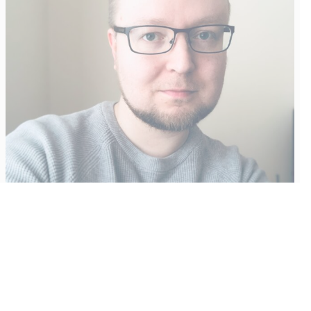
Vähempikin riittäisi?
Aku Laatikainen
31.7.2026
09:00
Tämän vuoden marraskuussa ilmestyy kaikkien aikojen
odotetuin ja ennakkotilatuin, ja hyvin todennäköisesti myös
kaikkien aikojen myydyimmäksi videopeliksi nouseva GTA VI.