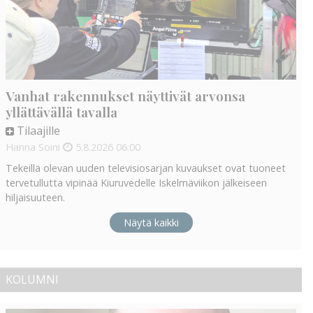
Vanhat rakennukset näyttivät arvonsa
yllättävällä tavalla
Tilaajille
Hanna Soini
5.8.2026
06:00
Tekeillä olevan uuden televisiosarjan kuvaukset ovat tuoneet
tervetullutta vipinää Kiuruvedelle Iskelmäviikon jälkeiseen
hiljaisuuteen.
Näytä kaikki
KOLUMNI