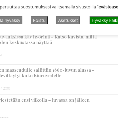
rkka-kerhojen uudet lukuvuodet ovat alkamassa –
 peruuttaa suostumuksesi valitsemalla sivustoilla ”
evästease
mppaisella on kuitenkin myös huolenaiheita
lä hyväksy
Poistu
Asetukset
Hyväksy kaik
9:00
uvauksissa käy hyörinä – Katso kuvista, miltä
den keskustassa näyttää
51
 maaseudulle sallittiin 1860-luvun alussa –
levittäytyi koko Kiuruvedelle
12:00
rjestetään ensi viikolla – luvassa on jälleen