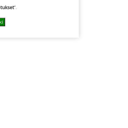
tukset
”.
ki