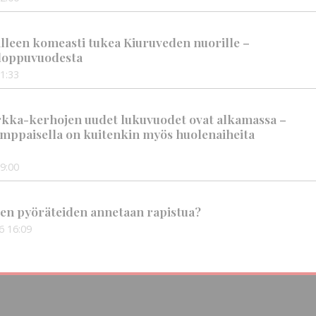
älleen komeasti tukea Kiuruveden nuorille –
n loppuvuodesta
1:33
rkka-kerhojen uudet lukuvuodet ovat alkamassa –
mppaisella on kuitenkin myös huolenaiheita
9:00
en pyöräteiden annetaan rapistua?
6
16:09