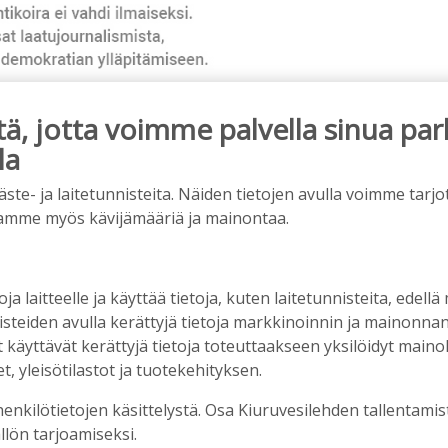
, jotta voimme palvella sinua par
la
ainos päättyy
e- ja laitetunnisteita. Näiden tietojen avulla voimme tarjot
amme myös kävijämääriä ja mainontaa.
oja laitteelle ja käyttää tietoja, kuten laitetunnisteita, edellä
nisteiden avulla kerättyjä tietoja markkinoinnin ja mainonn
äyttävät kerättyjä tietoja toteuttaakseen yksilöidyt mainoks
, yleisötilastot ja tuotekehityksen.
henkilötietojen käsittelystä. Osa Kiuruvesilehden tallentamis
llön tarjoamiseksi.