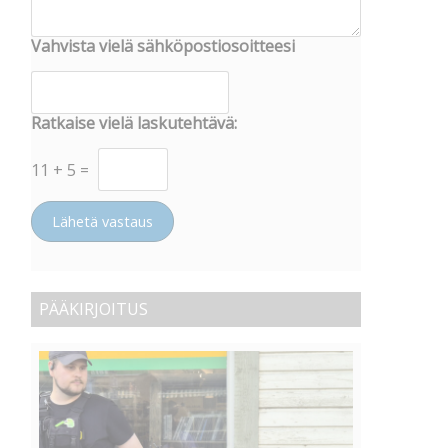
Vahvista vielä sähköpostiosoitteesi
Ratkaise vielä laskutehtävä:
11
+
5
=
Lähetä vastaus
PÄÄKIRJOITUS