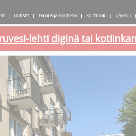
HTI
UUTISET
TALOUS JA POLITIIKKA
KULTTUURI
URHEILU
ruvesi-lehti diginä tai kotiink