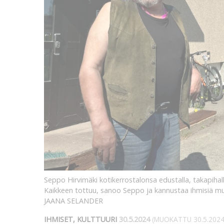
Seppo Hirvimäki kotikerrostalonsa edustalla, takapihal
Kaikkeen tottuu, sanoo Seppo ja kannustaa ihmisiä m
JAANA SELANDER
IHMISET, KULTTUURI
30.5.2024
(MUOKATTU 30.5.2024