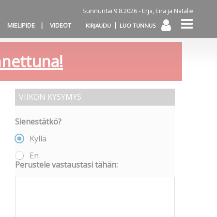
Sunnuntai 9.8.2026 -
Erja, Eira ja Natalie
MIELIPIDE
VIDEOT
KIRJAUDU
LUO TUNNUS
annettuna!
VIIKON KYSYMYS
Sienestätkö?
Kyllä
En
Perustele vastaustasi tähän: