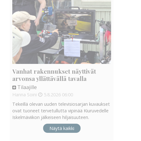
Vanhat rakennukset näyttivät
arvonsa yllättävällä tavalla
Tilaajille
Hanna Soini
5.8.2026
06:00
Tekeillä olevan uuden televisiosarjan kuvaukset
ovat tuoneet tervetullutta vipinää Kiuruvedelle
Iskelmäviikon jälkeiseen hiljaisuuteen.
Näytä kaikki