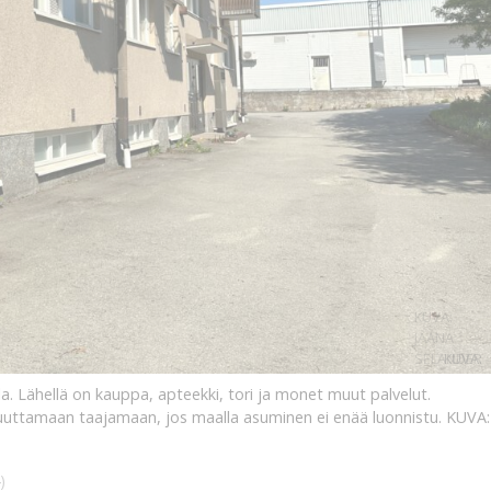
KUVA:
JAANA
SELANDER
KUVA:
la. Lähellä on kauppa, apteekki, tori ja monet muut palvelut.
uuttamaan taajamaan, jos maalla asuminen ei enää luonnistu.
KUVA:
)