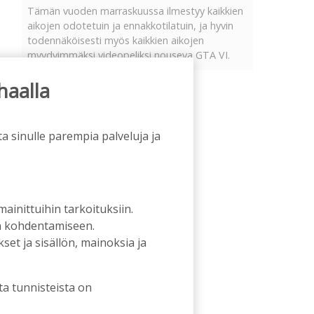
Tämän vuoden marraskuussa ilmestyy kaikkien
aikojen odotetuin ja ennakkotilatuin, ja hyvin
todennäköisesti myös kaikkien aikojen
myydyimmäksi videopeliksi nouseva GTA VI.
haalla
a sinulle parempia palveluja ja
 mainittuihin tarkoituksiin.
an kohdentamiseen.
et ja sisällön, mainoksia ja
ta tunnisteista on