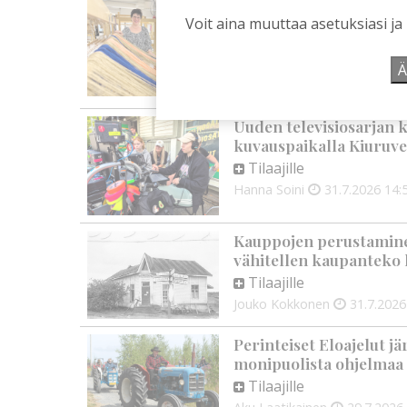
Kansalaisopiston ja Ha
Voit aina muuttaa asetuksiasi ja
rehtori Maija-Leena Ke
tulevaisuudesta
Tilaajille
Ä
Aku Laatikainen
7.8.2026
0
Uuden televisiosarjan k
kuvauspaikalla Kiuruve
Tilaajille
Hanna Soini
31.7.2026
14:
Kauppojen perustaminen
vähitellen kaupanteko 
Tilaajille
Jouko Kokkonen
31.7.2026
Perinteiset Eloajelut jä
monipuolista ohjelmaa
Tilaajille