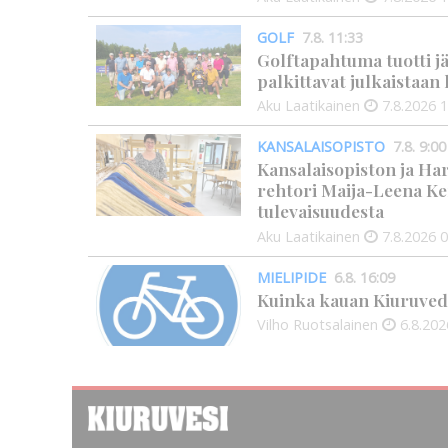
GOLF
7.8. 11:33
Golftapahtuma tuotti j
palkittavat julkaistaa
Aku Laatikainen
7.8.2026
1
KANSALAISOPISTO
7.8. 9:00
Kansalaisopiston ja Ha
rehtori Maija-Leena Ke
tulevaisuudesta
Aku Laatikainen
7.8.2026
0
MIELIPIDE
6.8. 16:09
Kuinka kauan Kiuruved
Vilho Ruotsalainen
6.8.202