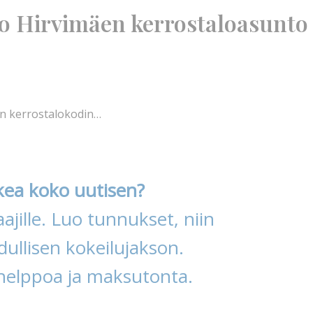
po Hirvimäen kerrostaloasunto
en kerrostalokodin…
kea koko uutisen?
ajille. Luo tunnukset, niin
ullisen kokeilujakson.
helppoa ja maksutonta.