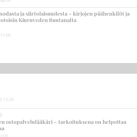
08:00
t sodasta ja siirtolaisuudesta – kirjojen päähenkilöt ja
 kotoisin Kiuruveden Ruutanalta
11:00
6
12:26
0
en ostopalvelulääkäri – tarkoituksena on helpottaa
aa
2:00