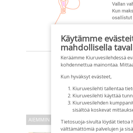
Käytämme evästeitä
mahdollisella taval
m
Keräämme Kiuruvesilehdessä eväst
kohdennettua mainontaa. Mitta
Kun hyväksyt evästeet,
Kiuruvesilehti tallentaa tiet
Kiuruvesilehti käyttää tun
Kiuruvesilehden kumppanit k
sisältöä koskevat mittaukset
AIEMMIN AIHEESTA
Tietosuoja-sivulta löydät tietoa 
välttämättömiä palvelujen ja sisä