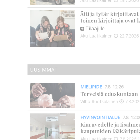
Aku Laatikainen
29.7.2026
Äiti ja tytär kirjoittava
toinen kirjoittaja ovat
Tilaajille
Aku Laatikainen
22.7.2026
UUSIMMAT
MIELIPIDE
7.8. 12:26
Terveisiä eduskuntaan
Vilho Ruotsalainen
7.8.202
HYVINVOINTIALUE
7.8. 12:0
Kiuruvedelle ja Iisalme
kaupunkien lääkäripul
Aku Laatikainen
7.8.2026
1