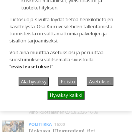
koskevat mittaukset, yleisötilastot ja
Kiuruveden Ruutanalta
tuotekehityksen.
Tilaajille
Aku Laatikainen
22.7.2026
11:00
Tietosuoja-sivulta löydät tietoa henkilötietojen
käsittelystä. Osa Kiuruvesilehden tallentamista
Suuret kuolonvuodet tekivät tuhojaan
tunnisteista on välttämättömiä palvelujen ja
Kiuruvedellä 1600-luvun lopulla
sisällön tarjoamiseksi.
Tilaajille
Sami Tapanainen
22.7.2026
09:00
Voit aina muuttaa asetuksiasi ja peruuttaa
suostumuksesi valitsemalla sivustoilla
”
evästeasetukset
”.
UUSIMMAT
Älä hyväksy
Poistu
Asetukset
MIELIPIDE
16:09
Hyväksy kaikki
Kuinka kauan Kiuruveden pyöräteiden
annetaan rapistua?
Vilho Ruotsalainen
6.8.2026
16:09
POLITIIKKA
16:00
Biokaasu, Hingunniemi, tiet,