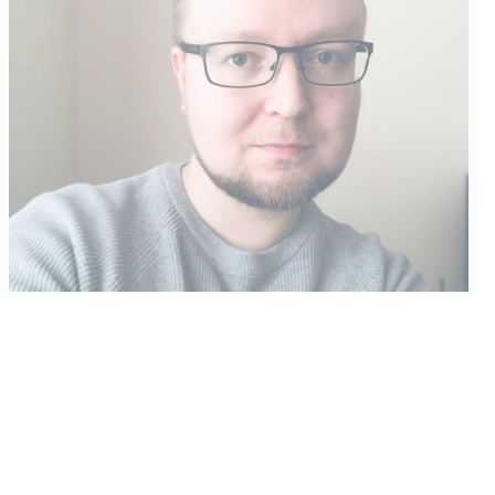
Vähempikin riittäisi?
Aku Laatikainen
31.7.2026
09:00
Tämän vuoden marraskuussa ilmestyy kaikkien aikojen
odotetuin ja ennakkotilatuin, ja hyvin todennäköisesti myös
kaikkien aikojen myydyimmäksi videopeliksi nouseva GTA VI.