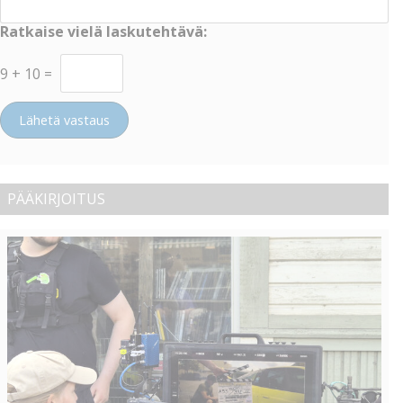
Ratkaise vielä laskutehtävä:
9
+
10
=
Lähetä vastaus
PÄÄKIRJOITUS