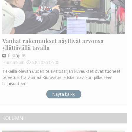
Vanhat rakennukset näyttivät arvonsa
yllättävällä tavalla
Tilaajille
Hanna Soini
5.8.2026
06:00
Tekeillä olevan uuden televisiosarjan kuvaukset ovat tuoneet
tervetullutta vipinää Kiuruvedelle Iskelmäviikon jälkeiseen
hiljaisuuteen.
Näytä kaikki
KOLUMNI