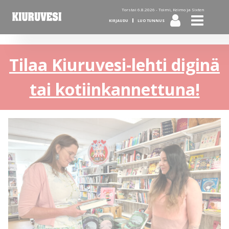
Torstai 6.8.2026 -
Toimi, Keimo ja Sixten
KIRJAUDU
LUO TUNNUS
Tilaa Kiuruvesi-lehti diginä
tai kotiinkannettuna!