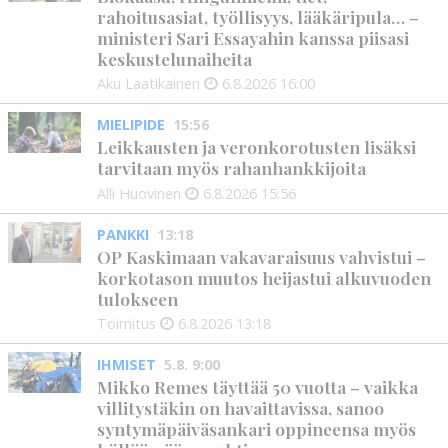
rahoitusasiat, työllisyys, lääkäripula… –
ministeri Sari Essayahin kanssa piisasi
keskustelunaiheita
Aku Laatikainen
6.8.2026
16:00
MIELIPIDE
15:56
Leikkausten ja veronkorotusten lisäksi
tarvitaan myös rahanhankkijoita
Alli Huovinen
6.8.2026
15:56
PANKKI
13:18
OP Kaskimaan vakavaraisuus vahvistui –
korkotason muutos heijastui alkuvuoden
tulokseen
Toimitus
6.8.2026
13:18
IHMISET
5.8. 9:00
Mikko Remes täyttää 50 vuotta – vaikka
villitystäkin on havaittavissa, sanoo
syntymäpäiväsankari oppineensa myös