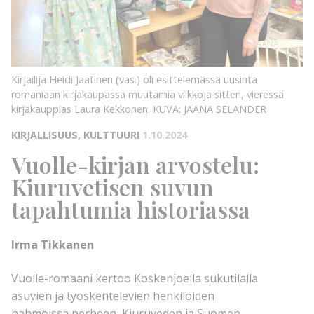
KUVA:
JAANA
SELANDER
KUVA:
Kirjailija Heidi Jaatinen (vas.) oli esittelemässä uusinta
romaniaan kirjakaupassa muutamia viikkoja sitten, vieressä
kirjakauppias Laura Kekkonen.
KUVA: JAANA SELANDER
KIRJALLISUUS, KULTTUURI
1.10.2024
Vuolle-kirjan arvostelu:
Kiuruvetisen suvun
tapahtumia historiassa
Irma Tikkanen
Vuolle-romaani kertoo Koskenjoella sukutilalla
asuvien ja työskentelevien henkilöiden
hahmoissa perheen, Kiuruveden ja Suomen