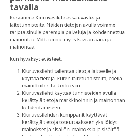
hyörinä – Katso kuvista, miltä
tavalla
kuvauspaikalla Kiuruveden keskustassa
näyttää
Keräämme Kiuruvesilehdessä eväste- ja
Tilaajille
laitetunnisteita. Näiden tietojen avulla voimme
Hanna Soini
31.7.2026
14:51
tarjota sinulle parempia palveluja ja kohdennettua
mainontaa. Mittaamme myös kävijämääriä ja
Kauppojen perustaminen maaseudulle
mainontaa.
sallittiin 1860-luvun alussa – vähitellen
kaupanteko levittäytyi koko Kiuruvedelle
Kun hyväksyt evästeet,
Tilaajille
Jouko Kokkonen
31.7.2026
12:00
Kiuruvesilehti tallentaa tietoja laitteelle ja
käyttää tietoja, kuten laitetunnisteita, edellä
Perinteiset Eloajelut järjestetään ensi
mainittuihin tarkoituksiin.
viikolla – luvassa on jälleen monipuolista
Kiuruvesilehti käyttää tunnisteiden avulla
ohjelmaa
kerättyjä tietoja markkinoinnin ja mainonnan
Tilaajille
kohdentamiseen.
Aku Laatikainen
29.7.2026
08:00
Kiuruvesilehden kumppanit käyttävät
Äiti ja tytär kirjoittavat sodasta ja
kerättyjä tietoja toteuttaakseen yksilöidyt
siirtolaisuudesta – kirjojen päähenkilöt ja
mainokset ja sisällön, mainoksia ja sisältöä
toinen kirjoittaja ovat kotoisin