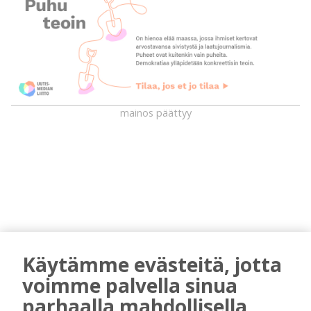
mainos päättyy
Käytämme evästeitä, jotta
AIEMMIN AIHEESTA
voimme palvella sinua
parhaalla mahdollisella
Uuden televisiosarjan kuvauksissa käy