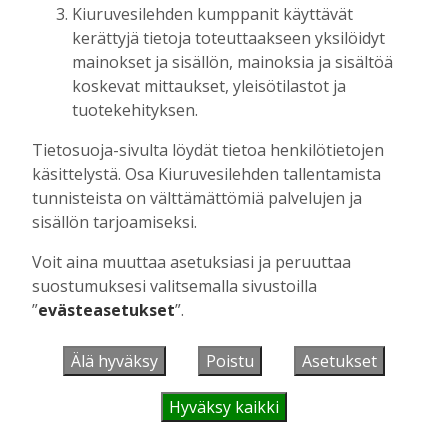
Kiuruvesilehden kumppanit käyttävät
MIELIPIDE
16:09
kerättyjä tietoja toteuttaakseen yksilöidyt
Kuinka kauan Kiuruveden pyöräteiden
mainokset ja sisällön, mainoksia ja sisältöä
annetaan rapistua?
koskevat mittaukset, yleisötilastot ja
Vilho Ruotsalainen
6.8.2026
16:09
tuotekehityksen.
POLITIIKKA
16:00
Tietosuoja-sivulta löydät tietoa henkilötietojen
Biokaasu, Hingunniemi, tiet,
käsittelystä. Osa Kiuruvesilehden tallentamista
rahoitusasiat, työllisyys, lääkäripula… –
tunnisteista on välttämättömiä palvelujen ja
ministeri Sari Essayahin kanssa piisasi
sisällön tarjoamiseksi.
keskustelunaiheita
Aku Laatikainen
6.8.2026
16:00
Voit aina muuttaa asetuksiasi ja peruuttaa
suostumuksesi valitsemalla sivustoilla
MIELIPIDE
15:56
”
evästeasetukset
”.
Leikkausten ja veronkorotusten lisäksi
tarvitaan myös rahanhankkijoita
Älä hyväksy
Poistu
Asetukset
Alli Huovinen
6.8.2026
15:56
PANKKI
13:18
Hyväksy kaikki
OP Kaskimaan vakavaraisuus vahvistui –
korkotason muutos heijastui alkuvuoden