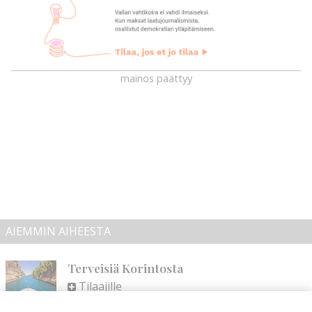
mainos päättyy
AIEMMIN AIHEESTA
Terveisiä Korintosta
Tilaajille
Eero Svärd
2.8.2026
08:00