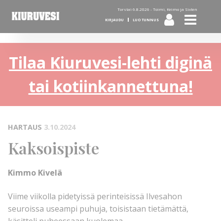
Torstai 6.8.2026 -
Toimi, Keimo ja Sixten
KIRJAUDU
LUO TUNNUS
Tilaa Kiuruvesi-lehti diginä
tai kotiinkannettuna!
HARTAUS
3.10.2024
Kaksoispiste
Kimmo Kivelä
Viime viikolla pidetyissä perinteisissä Ilvesahon
seuroissa useampi puhuja, toisistaan tietämättä,