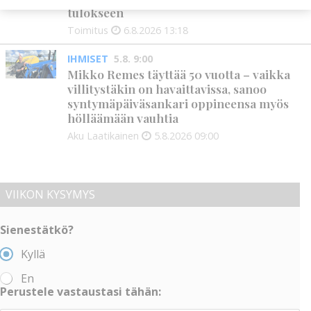
tulokseen
Toimitus
6.8.2026
13:18
IHMISET
5.8. 9:00
Mikko Remes täyttää 50 vuotta – vaikka
villitystäkin on havaittavissa, sanoo
syntymäpäiväsankari oppineensa myös
hölläämään vauhtia
Aku Laatikainen
5.8.2026
09:00
VIIKON KYSYMYS
Sienestätkö?
Kyllä
En
Perustele vastaustasi tähän: