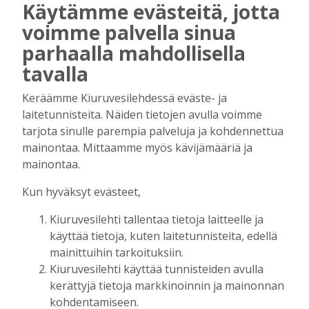
Käytämme evästeitä, jotta
Ristin merkitys ja voima
voimme palvella sinua
Tilaajille
parhaalla mahdollisella
Diakoni Mikael Hyytiäinen
28.7.2026
11:06
tavalla
Luonnonystävien virsi
Tilaajille
Keräämme Kiuruvesilehdessä eväste- ja
Heikki Kumpulainen
11.7.2026
08:00
laitetunnisteita. Näiden tietojen avulla voimme
tarjota sinulle parempia palveluja ja kohdennettua
Lähetettynä tavalliseen arkeen
mainontaa. Mittaamme myös kävijämääriä ja
Tilaajille
mainontaa.
Minna Heinonen
6.7.2026
08:00
Kun hyväksyt evästeet,
Jussinpäivänä
Tilaajille
Kiuruvesilehti tallentaa tietoja laitteelle ja
Miikka Huuskonen
23.6.2026
09:49
käyttää tietoja, kuten laitetunnisteita, edellä
mainittuihin tarkoituksiin.
Kiuruvesilehti käyttää tunnisteiden avulla
kerättyjä tietoja markkinoinnin ja mainonnan
UUSIMMAT
kohdentamiseen.