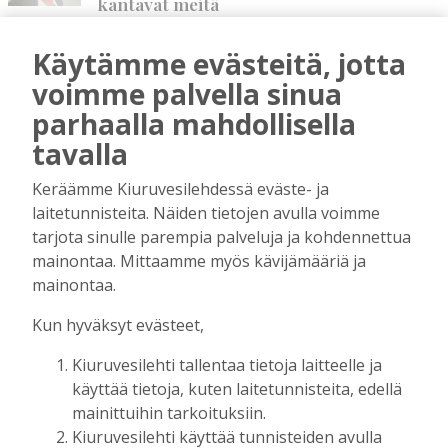
kantavat meitä
Tilaajille
Pauliina Kuonanoja
3.8.2026
08:00
Käytämme evästeitä, jotta
voimme palvella sinua
Yhdessä tekemällä syntyy paras
tunnelma
parhaalla mahdollisella
Tilaajille
tavalla
Ari Kärkkäinen
20.7.2026
08:00
Keräämme Kiuruvesilehdessä eväste- ja
laitetunnisteita. Näiden tietojen avulla voimme
Kotiseuturakkautta
tarjota sinulle parempia palveluja ja kohdennettua
Tilaajille
mainontaa. Mittaamme myös kävijämääriä ja
Risto Juntunen
13.7.2026
10:42
mainontaa.
Yhteinen sävel kantaa pitkälle
Kun hyväksyt evästeet,
Tilaajille
Juha-Pekka Rusanen
7.7.2026
10:00
Kiuruvesilehti tallentaa tietoja laitteelle ja
käyttää tietoja, kuten laitetunnisteita, edellä
Onko aina pakko olla mielipide?
mainittuihin tarkoituksiin.
Tilaajille
Kiuruvesilehti käyttää tunnisteiden avulla