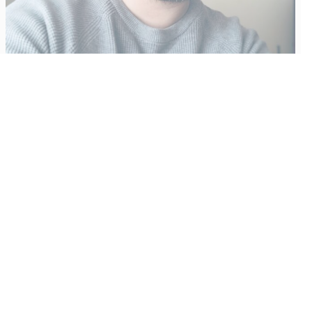
Vähempikin riittäisi?
Aku Laatikainen
31.7.2026
09:00
Tämän vuoden marraskuussa ilmestyy kaikkien aikojen
odotetuin ja ennakkotilatuin, ja hyvin todennäköisesti myös
kaikkien aikojen myydyimmäksi videopeliksi nouseva GTA VI.
Käyntiosoite
:
Kiuruvesi Lehti oy
Niemistenkatu 4
Kiuruvesi
Postiosoite
: