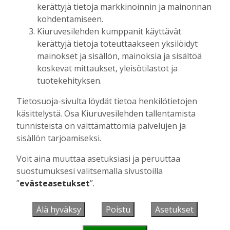
Heidi Huhtilainen
30.6.2026
11:44
kerättyjä tietoja markkinoinnin ja mainonnan
kohdentamiseen.
Kiuruvesilehden kumppanit käyttävät
kerättyjä tietoja toteuttaakseen yksilöidyt
UUSIMMAT
mainokset ja sisällön, mainoksia ja sisältöä
koskevat mittaukset, yleisötilastot ja
MIELIPIDE
7.8. 12:26
tuotekehityksen.
Terveisiä eduskuntaan
Vilho Ruotsalainen
7.8.2026
12:26
Tietosuoja-sivulta löydät tietoa henkilötietojen
käsittelystä. Osa Kiuruvesilehden tallentamista
HYVINVOINTIALUE
7.8. 12:00
tunnisteista on välttämättömiä palvelujen ja
Kiuruvedelle ja Iisalmeen
sisällön tarjoamiseksi.
ostopalvelulääkäri – tarkoituksena on
helpottaa kaupunkien lääkäripulaa
Voit aina muuttaa asetuksiasi ja peruuttaa
Aku Laatikainen
7.8.2026
12:00
suostumuksesi valitsemalla sivustoilla
”
evästeasetukset
”.
GOLF
7.8. 11:33
Golftapahtuma tuotti jälleen komeasti
tukea Kiuruveden nuorille – palkittavat
Älä hyväksy
Poistu
Asetukset
julkaistaan loppuvuodesta