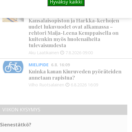
Hyväksy kaikki
Aku Laatikainen
7.8.2026
11:33
KANSALAISOPISTO
7.8. 9:00
Kansalaisopiston ja Harkka-kerhojen
uudet lukuvuodet ovat alkamassa –
rehtori Maija-Leena Kemppaisella on
kuitenkin myös huolenaiheita
tulevaisuudesta
Aku Laatikainen
7.8.2026
09:00
MIELIPIDE
6.8. 16:09
Kuinka kauan Kiuruveden pyöräteiden
annetaan rapistua?
Vilho Ruotsalainen
6.8.2026
16:09
VIIKON KYSYMYS
Sienestätkö?