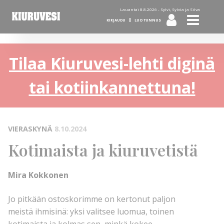
Lauantai 8.8.2026 -
Sylvi, Sylvia ja Silva
KIRJAUDU
LUO TUNNUS
Tilaa Kiuruvesi-lehti diginä
tai kotiinkannettuna!
VIERASKYNÄ
8.10.2024
Kotimaista ja kiuruvetistä
Mira Kokkonen
Jo pitkään ostoskorimme on kertonut paljon
meistä ihmisinä: yksi valitsee luomua, toinen