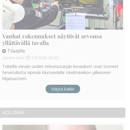
Vanhat rakennukset näyttivät arvonsa
yllättävällä tavalla
Tilaajille
Hanna Soini
5.8.2026
06:00
Tekeillä olevan uuden televisiosarjan kuvaukset ovat tuoneet
tervetullutta vipinää Kiuruvedelle Iskelmäviikon jälkeiseen
hiljaisuuteen.
Näytä kaikki
KOLUMNI