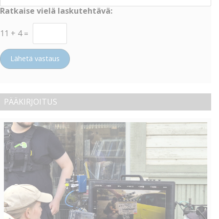
Ratkaise vielä laskutehtävä:
11
+
4
=
Lähetä vastaus
PÄÄKIRJOITUS