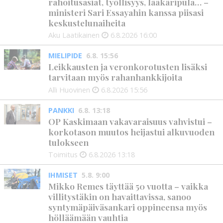
rahoitusasiat, työllisyys, lääkäripula… –
ministeri Sari Essayahin kanssa piisasi
keskustelunaiheita
Aku Laatikainen
6.8.2026
16:00
MIELIPIDE
6.8. 15:56
Leikkausten ja veronkorotusten lisäksi
tarvitaan myös rahanhankkijoita
Alli Huovinen
6.8.2026
15:56
PANKKI
6.8. 13:18
OP Kaskimaan vakavaraisuus vahvistui –
korkotason muutos heijastui alkuvuoden
tulokseen
Toimitus
6.8.2026
13:18
IHMISET
5.8. 9:00
Mikko Remes täyttää 50 vuotta – vaikka
villitystäkin on havaittavissa, sanoo
syntymäpäiväsankari oppineensa myös
hölläämään vauhtia