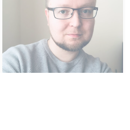
Vähempikin riittäisi?
Aku Laatikainen
31.7.2026
09:00
Tämän vuoden marraskuussa ilmestyy kaikkien aikojen
odotetuin ja ennakkotilatuin, ja hyvin todennäköisesti myös
kaikkien aikojen myydyimmäksi videopeliksi nouseva GTA VI.