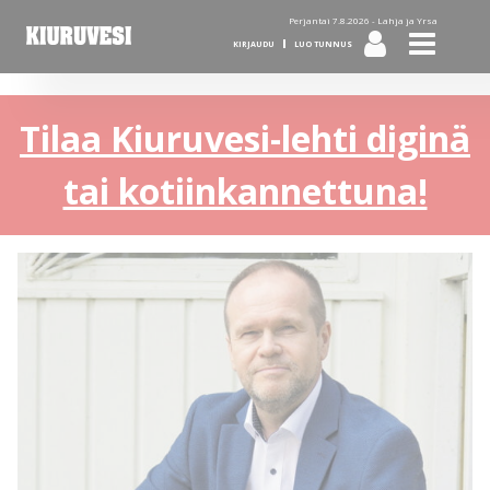
Perjantai 7.8.2026 -
Lahja ja Yrsa
KIRJAUDU
LUO TUNNUS
Tilaa Kiuruvesi-lehti diginä
tai kotiinkannettuna!