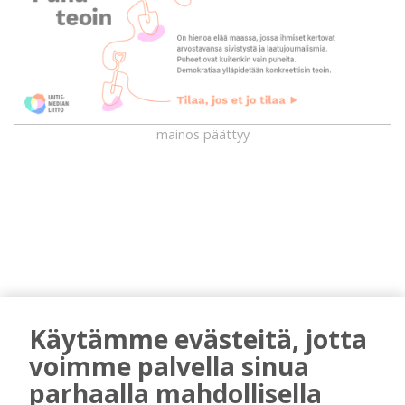
mainos päättyy
Käytämme evästeitä, jotta
AIEMMIN AIHEESTA
voimme palvella sinua
Uuden televisiosarjan kuvauksissa käy
parhaalla mahdollisella
hyörinä – Katso kuvista, miltä