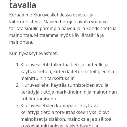
tavalla
kuvauspaikalla Kiuruveden keskustassa
näyttää
Keräämme Kiuruvesilehdessä eväste- ja
Tilaajille
laitetunnisteita. Näiden tietojen avulla voimme
Hanna Soini
31.7.2026
14:51
tarjota sinulle parempia palveluja ja kohdennettua
mainontaa. Mittaamme myös kävijämääriä ja
Kauppojen perustaminen maaseudulle
sallittiin 1860-luvun alussa – vähitellen
mainontaa.
kaupanteko levittäytyi koko Kiuruvedelle
Kun hyväksyt evästeet,
Tilaajille
Jouko Kokkonen
31.7.2026
12:00
Kiuruvesilehti tallentaa tietoja laitteelle ja
käyttää tietoja, kuten laitetunnisteita, edellä
Perinteiset Eloajelut järjestetään ensi
viikolla – luvassa on jälleen monipuolista
mainittuihin tarkoituksiin.
ohjelmaa
Kiuruvesilehti käyttää tunnisteiden avulla
Tilaajille
kerättyjä tietoja markkinoinnin ja mainonnan
kohdentamiseen.
Aku Laatikainen
29.7.2026
08:00
Kiuruvesilehden kumppanit käyttävät
Äiti ja tytär kirjoittavat sodasta ja
kerättyjä tietoja toteuttaakseen yksilöidyt
siirtolaisuudesta – kirjojen päähenkilöt ja
mainokset ja sisällön, mainoksia ja sisältöä
toinen kirjoittaja ovat kotoisin
koskevat mittaukset, yleisötilastot ja