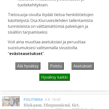
Kiuruveden Ruutanalta
tuotekehityksen.
Tilaajille
Aku Laatikainen
22.7.2026
11:00
Tietosuoja-sivulta löydät tietoa henkilötietojen
käsittelystä. Osa Kiuruvesilehden tallentamista
Suuret kuolonvuodet tekivät tuhojaan
tunnisteista on välttämättömiä palvelujen ja
Kiuruvedellä 1600-luvun lopulla
sisällön tarjoamiseksi.
Tilaajille
Sami Tapanainen
22.7.2026
09:00
Voit aina muuttaa asetuksiasi ja peruuttaa
suostumuksesi valitsemalla sivustoilla
”
evästeasetukset
”.
UUSIMMAT
Älä hyväksy
Poistu
Asetukset
MIELIPIDE
6.8. 16:09
Hyväksy kaikki
Kuinka kauan Kiuruveden pyöräteiden
annetaan rapistua?
Vilho Ruotsalainen
6.8.2026
16:09
POLITIIKKA
6.8. 16:00
Biokaasu, Hingunniemi, tiet,