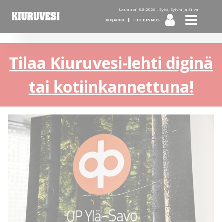
Lauantai 8.8.2026 -
Sylvi, Sylvia ja Silva
KIRJAUDU
LUO TUNNUS
Tilaa Kiuruvesi-lehti diginä
tai kotiinkannettuna!