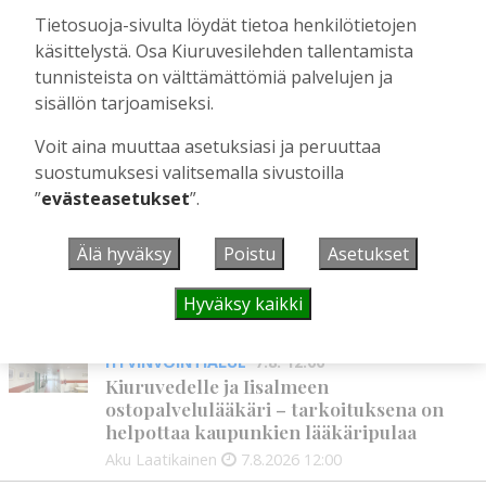
villitystäkin on havaittavissa, sanoo
Tietosuoja-sivulta löydät tietoa henkilötietojen
syntymäpäiväsankari oppineensa myös
käsittelystä. Osa Kiuruvesilehden tallentamista
hölläämään vauhtia
tunnisteista on välttämättömiä palvelujen ja
Tilaajille
sisällön tarjoamiseksi.
Aku Laatikainen
5.8.2026
09:00
Voit aina muuttaa asetuksiasi ja peruuttaa
suostumuksesi valitsemalla sivustoilla
”
evästeasetukset
”.
UUSIMMAT
Älä hyväksy
Poistu
Asetukset
MIELIPIDE
7.8. 12:26
Terveisiä eduskuntaan
Hyväksy kaikki
Vilho Ruotsalainen
7.8.2026
12:26
HYVINVOINTIALUE
7.8. 12:00
Kiuruvedelle ja Iisalmeen
ostopalvelulääkäri – tarkoituksena on
helpottaa kaupunkien lääkäripulaa
Aku Laatikainen
7.8.2026
12:00