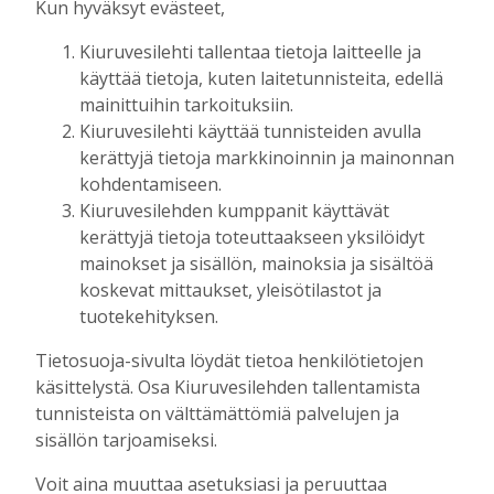
Kun hyväksyt evästeet,
Tilaajille
Hanna Soini
22.12.2025
07:00
Kiuruvesilehti tallentaa tietoja laitteelle ja
käyttää tietoja, kuten laitetunnisteita, edellä
HYVÄNTEKEVÄISYYS
,
UUTISET
mainittuihin tarkoituksiin.
Tukea nuorille lahjakkuuksille –
Kiuruvesilehti käyttää tunnisteiden avulla
kesällä järjestetyn
kerättyjä tietoja markkinoinnin ja mainonnan
hyväntekeväisyysgolfin tuotosta
kohdentamiseen.
jaettiin lähes 5 000 euroa
Kiuruvesilehden kumppanit käyttävät
kulttuurin ja urheilun parissa
toimiville nuorille
kerättyjä tietoja toteuttaakseen yksilöidyt
mainokset ja sisällön, mainoksia ja sisältöä
Tilaajille
koskevat mittaukset, yleisötilastot ja
Aku Laatikainen
19.12.2025
08:00
tuotekehityksen.
HYVÄNTEKEVÄISYYS
,
UUTISET
Tietosuoja-sivulta löydät tietoa henkilötietojen
Jouluruokakasseja jaetaan
käsittelystä. Osa Kiuruvesilehden tallentamista
ilmaiseksi ikääntyneille ja yksin
tunnisteista on välttämättömiä palvelujen ja
eläville, luvassa perinteinen ateria
sisällön tarjoamiseksi.
kinkkuineen ja laatikoineen
Tilaajille
Voit aina muuttaa asetuksiasi ja peruuttaa