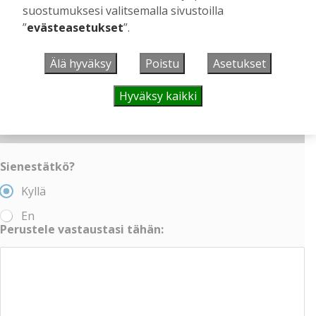
Toimitus
16.12.2025
14:18
suostumuksesi valitsemalla sivustoilla
”
evästeasetukset
”.
aiemmat
Älä hyväksy
Poistu
Asetukset
Hyväksy kaikki
VIIKON KYSYMYS
Sienestätkö?
Kyllä
En
Perustele vastaustasi tähän: