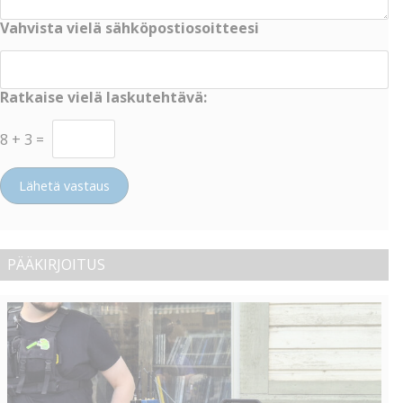
Vahvista vielä sähköpostiosoitteesi
Ratkaise vielä laskutehtävä:
8
+
3
=
Lähetä vastaus
PÄÄKIRJOITUS