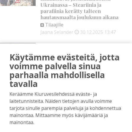
Ukrainassa – Steariinia ja
parafiinia kerätty talteen
hautausmaalta joulukuun aikana
Tilaajille
Jaana Selander
30.12.2025
13:47
HYVÄNTEKEVÄISYYS
,
KAMPPAILULAJIT
Käytämme evästeitä, jotta
Turpaanvetotalakoilta 1 500 euroa
voimme palvella sinua
lahjakortteina vähävaraisille
parhaalla mahdollisella
perheille
Tilaajille
tavalla
Aku Laatikainen
23.12.2025
08:00
Keräämme Kiuruvesilehdessä eväste- ja
laitetunnisteita. Näiden tietojen avulla voimme
HYVÄNTEKEVÄISYYS
,
tarjota sinulle parempia palveluja ja kohdennettua
KANSALAISOPISTO
mainontaa. Mittaamme myös kävijämääriä ja
Ihmiset antoivat valtavasti
joulukortteja Kiuruveden
mainontaa.
ikäihmisille