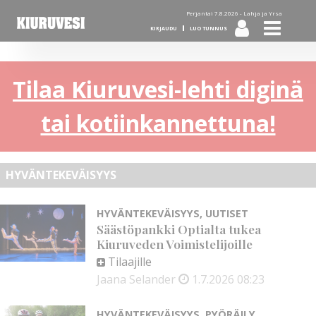
Perjantai 7.8.2026 -
Lahja ja Yrsa
KIRJAUDU
LUO TUNNUS
Tilaa Kiuruvesi-lehti diginä
tai kotiinkannettuna!
HYVÄNTEKEVÄISYYS
HYVÄNTEKEVÄISYYS
,
UUTISET
Säästöpankki Optialta tukea
Kiuruveden Voimistelijoille
Tilaajille
Jaana Selander
1.7.2026
08:23
HYVÄNTEKEVÄISYYS
,
PYÖRÄILY