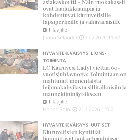
asiakaskortti – Näin ruokakassit
ovat laadukkaampia ja
kohdentuvat kiuruvetisille
lapsiperheille ja vähävaraisille
Tilaajille
Jaana Selander
17.2.2026
11:32
HYVÄNTEKEVÄISYYS
,
LIONS-
TOIMINTA
LC Kiuruvesi Ladyt viettää 60-
vuotisjuhlavuotta: Toimintaan on
mahtunut monenlaista
leijonakahvilasta sillitalkoisiin ja
mannekiininäytökseen
Tilaajille
Hanna Soini
21.1.2026
12:00
HYVÄNTEKEVÄISYYS
,
UUTISET
Kiuruvetisten kynttilät
lämmittävät juoksuhaudoissa