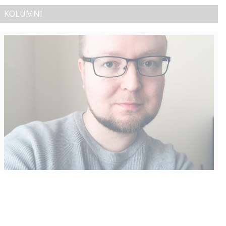
KOLUMNI
Vähempikin riittäisi?
Aku Laatikainen
31.7.2026
09:00