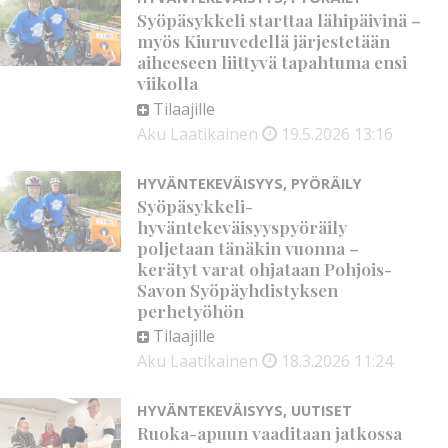
Syöpäsykkeli starttaa lähipäivinä –
myös Kiuruvedellä järjestetään
aiheeseen liittyvä tapahtuma ensi
viikolla
Tilaajille
Aku Laatikainen
19.5.2026
13:16
HYVÄNTEKEVÄISYYS
,
PYÖRÄILY
Syöpäsykkeli-
hyväntekeväisyyspyöräily
poljetaan tänäkin vuonna –
kerätyt varat ohjataan Pohjois-
Savon Syöpäyhdistyksen
perhetyöhön
Tilaajille
Aku Laatikainen
18.3.2026
11:24
HYVÄNTEKEVÄISYYS
,
UUTISET
Ruoka-apuun vaaditaan jatkossa