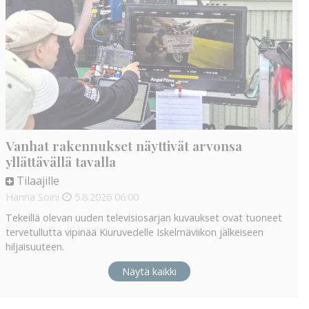
Vanhat rakennukset näyttivät arvonsa
yllättävällä tavalla
Tilaajille
Hanna Soini
5.8.2026
06:00
Tekeillä olevan uuden televisiosarjan kuvaukset ovat tuoneet
tervetullutta vipinää Kiuruvedelle Iskelmäviikon jälkeiseen
hiljaisuuteen.
Näytä kaikki