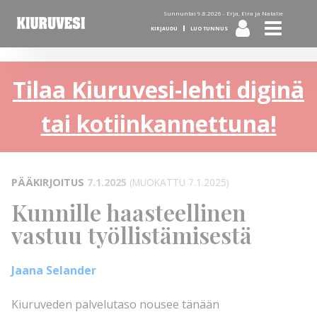
Sunnuntai 9.8.2026 -
Erja, Eira ja Natalie
KIRJAUDU
LUO TUNNUS
Tilaa Kiuruvesi-lehti diginä
tai kotiinkannettuna!
PÄÄKIRJOITUS
7.1.2025
(MUOKATTU 7.1.2025)
Kunnille haasteellinen
vastuu työllistämisestä
Jaana Selander
Kiuruveden palvelutaso nousee tänään