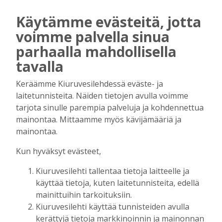
Tilaajille
Käytämme evästeitä, jotta
Hanna Soini
5.8.2026
06:00
voimme palvella sinua
Kiuruvesi liikuttaa ja kasvattaa myös
parhaalla mahdollisella
menestyjiä
Tilaajille
tavalla
Toimitus
29.7.2026
08:00
Keräämme Kiuruvesilehdessä eväste- ja
Rinnakkaiselosta päällekkäiseloon
laitetunnisteita. Näiden tietojen avulla voimme
Tilaajille
tarjota sinulle parempia palveluja ja kohdennettua
Toimitus
21.7.2026
18:00
mainontaa. Mittaamme myös kävijämääriä ja
mainontaa.
Talkoolaiset eivät ole itsestäänselvyys
Tilaajille
Kun hyväksyt evästeet,
Jaana Selander
15.7.2026
08:00
Kiuruvesilehti tallentaa tietoja laitteelle ja
Miksi yksityisellä on lääkäreitä?
käyttää tietoja, kuten laitetunnisteita, edellä
Tilaajille
mainittuihin tarkoituksiin.
Jaana Selander
8.7.2026
08:00
Kiuruvesilehti käyttää tunnisteiden avulla
kerättyjä tietoja markkinoinnin ja mainonnan