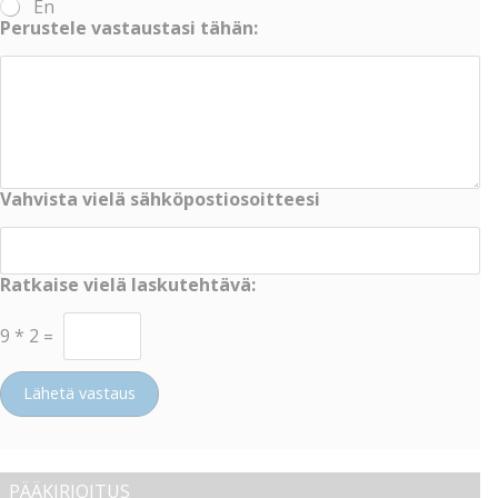
En
Perustele vastaustasi tähän:
Vahvista vielä sähköpostiosoitteesi
Ratkaise vielä laskutehtävä:
9
*
2
=
Lähetä vastaus
PÄÄKIRJOITUS