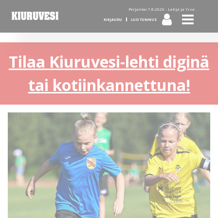
Perjantai 7.8.2026 -
Lahja ja Yrsa
KIRJAUDU
LUO TUNNUS
Tilaa Kiuruvesi-lehti diginä
tai kotiinkannettuna!