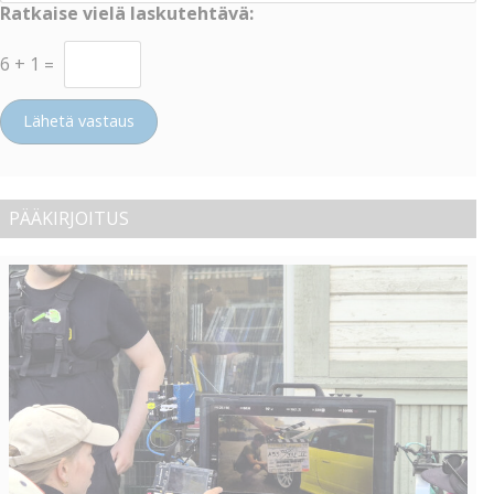
Ratkaise vielä laskutehtävä:
6
+
1
=
Lähetä vastaus
PÄÄKIRJOITUS