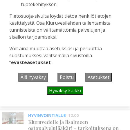
tuotekehityksen.
Tilaajille
Aku Laatikainen
3.8.2026
09:19
Tietosuoja-sivulta löydät tietoa henkilötietojen
Kiuruveden Urheilijat vahvalla
käsittelystä. Osa Kiuruvesilehden tallentamista
joukkueella ja mitalitavoittein nuorten
tunnisteista on välttämättömiä palvelujen ja
yleisurheilun SM-kisoihin
sisällön tarjoamiseksi.
Tilaajille
Voit aina muuttaa asetuksiasi ja peruuttaa
Aku Laatikainen
28.7.2026
11:03
suostumuksesi valitsemalla sivustoilla
”
evästeasetukset
”.
UUSIMMAT
Älä hyväksy
Poistu
Asetukset
MIELIPIDE
12:26
Hyväksy kaikki
Terveisiä eduskuntaan
Vilho Ruotsalainen
7.8.2026
12:26
HYVINVOINTIALUE
12:00
Kiuruvedelle ja Iisalmeen
ostopalvelulääkäri – tarkoituksena on