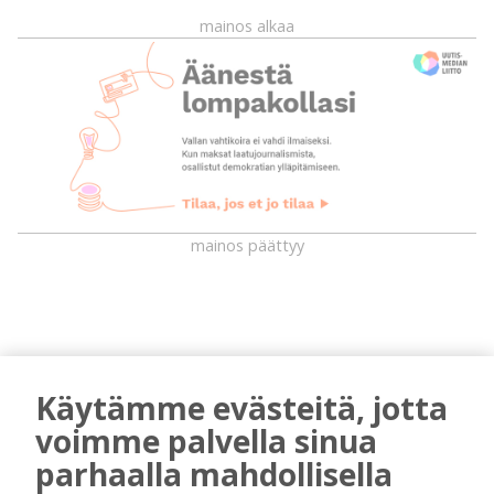
mainos alkaa
mainos päättyy
Käytämme evästeitä, jotta
voimme palvella sinua
parhaalla mahdollisella
AIEMMIN AIHEESTA