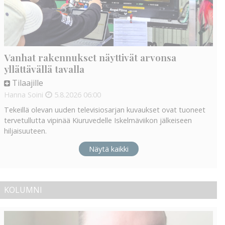
Vanhat rakennukset näyttivät arvonsa
yllättävällä tavalla
Tilaajille
Hanna Soini
5.8.2026
06:00
Tekeillä olevan uuden televisiosarjan kuvaukset ovat tuoneet
tervetullutta vipinää Kiuruvedelle Iskelmäviikon jälkeiseen
hiljaisuuteen.
Näytä kaikki
KOLUMNI