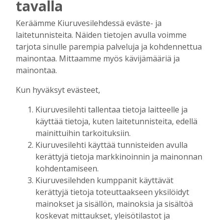
tavalla
Golftapahtuma tuotti jälleen komeasti
Keräämme Kiuruvesilehdessä eväste- ja
tukea Kiuruveden nuorille – palkittavat
laitetunnisteita. Näiden tietojen avulla voimme
julkaistaan loppuvuodesta
tarjota sinulle parempia palveluja ja kohdennettua
Tilaajille
mainontaa. Mittaamme myös kävijämääriä ja
Aku Laatikainen
7.8.2026
11:33
mainontaa.
Kuorevirran urheilukentällä järjestetään
Kun hyväksyt evästeet,
kaikille avoin kävelytapahtuma
Kiuruvesilehti tallentaa tietoja laitteelle ja
Tilaajille
käyttää tietoja, kuten laitetunnisteita, edellä
Aku Laatikainen
4.8.2026
09:14
mainittuihin tarkoituksiin.
KiuPan 11-vuotiaille pojille kultaa Kuopio
Kiuruvesilehti käyttää tunnisteiden avulla
Cupista ylivoimaisen esityksen jälkeen
kerättyjä tietoja markkinoinnin ja mainonnan
Tilaajille
kohdentamiseen.
Aku Laatikainen
3.8.2026
10:55
Kiuruvesilehden kumppanit käyttävät
kerättyjä tietoja toteuttaakseen yksilöidyt
Salla Tompuri juoksi tuplakultaan – Silja
mainokset ja sisällön, mainoksia ja sisältöä
Auvinen ja Enni Pennanen heittivät
keihään joukkuemestareiksi
koskevat mittaukset, yleisötilastot ja