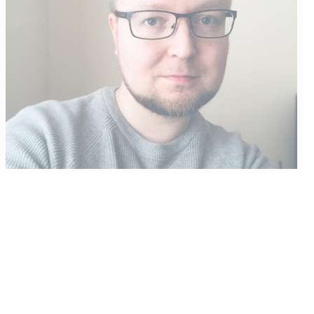
Vähempikin riittäisi?
Aku Laatikainen
31.7.2026
09:00
Tämän vuoden marraskuussa ilmestyy kaikkien aikojen
odotetuin ja ennakkotilatuin, ja hyvin todennäköisesti myös
kaikkien aikojen myydyimmäksi videopeliksi nouseva GTA VI.