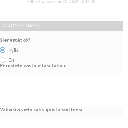
Vilho Ruotsalainen
6.8.2026
16:09
VIIKON KYSYMYS
Sienestätkö?
Kyllä
En
Perustele vastaustasi tähän:
Vahvista vielä sähköpostiosoitteesi