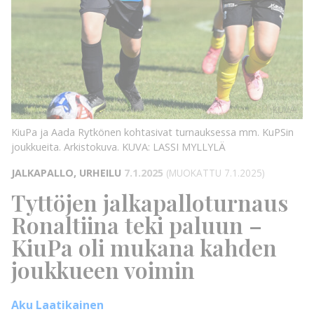
KUVA:
LASSI
MYLLYLÄ
KUVA:
KiuPa ja Aada Rytkönen kohtasivat turnauksessa mm. KuPSin
joukkueita. Arkistokuva.
KUVA: LASSI MYLLYLÄ
JALKAPALLO, URHEILU
7.1.2025
(MUOKATTU 7.1.2025)
Tyttöjen jalkapalloturnaus
Ronaltiina teki paluun –
KiuPa oli mukana kahden
joukkueen voimin
Aku Laatikainen