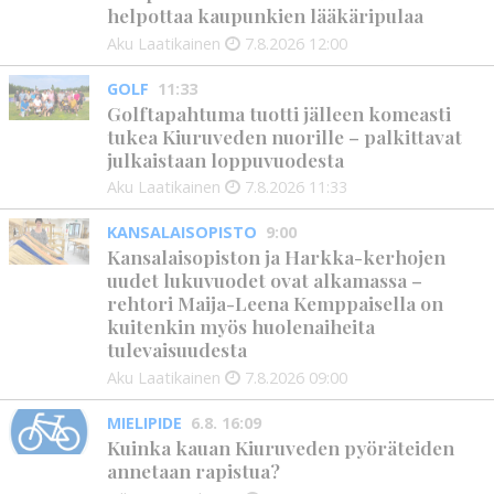
helpottaa kaupunkien lääkäripulaa
Aku Laatikainen
7.8.2026
12:00
GOLF
11:33
Golftapahtuma tuotti jälleen komeasti
tukea Kiuruveden nuorille – palkittavat
julkaistaan loppuvuodesta
Aku Laatikainen
7.8.2026
11:33
KANSALAISOPISTO
9:00
Kansalaisopiston ja Harkka-kerhojen
uudet lukuvuodet ovat alkamassa –
rehtori Maija-Leena Kemppaisella on
kuitenkin myös huolenaiheita
tulevaisuudesta
Aku Laatikainen
7.8.2026
09:00
MIELIPIDE
6.8. 16:09
Kuinka kauan Kiuruveden pyöräteiden
annetaan rapistua?