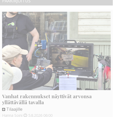
PÄÄKIRJOITUS
Vanhat rakennukset näyttivät arvonsa
yllättävällä tavalla
Tilaajille
Hanna Soini
5.8.2026
06:00