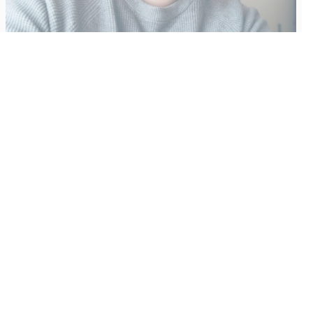
Vähempikin riittäisi?
Aku Laatikainen
31.7.2026
09:00
Tämän vuoden marraskuussa ilmestyy kaikkien aikojen
odotetuin ja ennakkotilatuin, ja hyvin todennäköisesti myös
kaikkien aikojen myydyimmäksi videopeliksi nouseva GTA VI.
Käyntiosoite
:
Kiuruvesi Lehti oy
Niemistenkatu 4
Kiuruvesi
Postiosoite
:
Kiuruvesi Lehti oy
Niemistenkatu 4