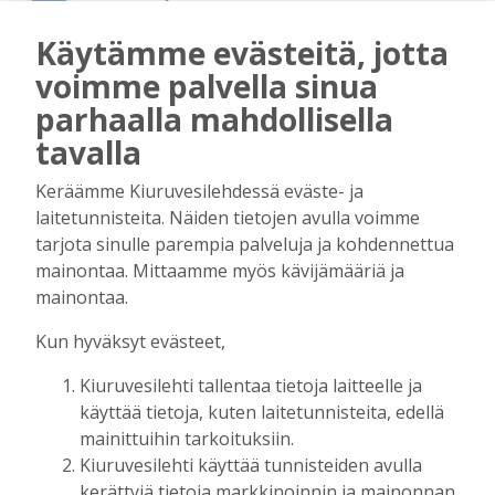
Vilho Ruotsalainen
6.8.2026
16:09
Käytämme evästeitä, jotta
Leikkausten ja veronkorotusten lisäksi
voimme palvella sinua
tarvitaan myös rahanhankkijoita
parhaalla mahdollisella
Tilaajille
Alli Huovinen
6.8.2026
15:56
tavalla
Onko Helsinki koko Suomi?
Keräämme Kiuruvesilehdessä eväste- ja
Tilaajille
laitetunnisteita. Näiden tietojen avulla voimme
Vilho Ruotsalainen
29.7.2026
15:40
tarjota sinulle parempia palveluja ja kohdennettua
mainontaa. Mittaamme myös kävijämääriä ja
Kunta on asukkaidensa ja kyliensä summa
mainontaa.
Tilaajille
Suvi Louhelainen
29.7.2026
15:35
Kun hyväksyt evästeet,
Kiuruvesilehti tallentaa tietoja laitteelle ja
Koulun historia ansaitsee kunnioituksen
käyttää tietoja, kuten laitetunnisteita, edellä
Tilaajille
mainittuihin tarkoituksiin.
Vilho Ruotsalainen
28.7.2026
13:26
Kiuruvesilehti käyttää tunnisteiden avulla
kerättyjä tietoja markkinoinnin ja mainonnan