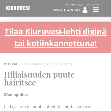
Perjantai 7.8.2026 -
Lahja ja Yrsa
KIRJAUDU
LUO TUNNUS
Tilaa Kiuruvesi-lehti diginä
tai kotiinkannettuna!
POSTIA
23.1.2025
(MUOKATTU 23.1.2025)
Hiljaisuuden puute
häiritsee
8A:n oppilas
tiedä, miten te muut ajattelette, mutta itse olen