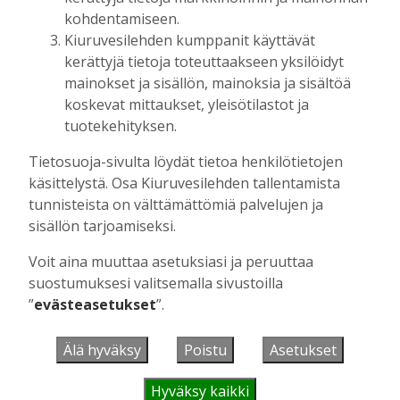
kohdentamiseen.
UUSIMMAT
Kiuruvesilehden kumppanit käyttävät
kerättyjä tietoja toteuttaakseen yksilöidyt
mainokset ja sisällön, mainoksia ja sisältöä
MIELIPIDE
6.8. 16:09
Kuinka kauan Kiuruveden pyöräteiden
koskevat mittaukset, yleisötilastot ja
annetaan rapistua?
tuotekehityksen.
Vilho Ruotsalainen
6.8.2026
16:09
Tietosuoja-sivulta löydät tietoa henkilötietojen
POLITIIKKA
6.8. 16:00
käsittelystä. Osa Kiuruvesilehden tallentamista
Biokaasu, Hingunniemi, tiet,
tunnisteista on välttämättömiä palvelujen ja
rahoitusasiat, työllisyys, lääkäripula… –
sisällön tarjoamiseksi.
ministeri Sari Essayahin kanssa piisasi
keskustelunaiheita
Voit aina muuttaa asetuksiasi ja peruuttaa
Aku Laatikainen
6.8.2026
16:00
suostumuksesi valitsemalla sivustoilla
”
evästeasetukset
”.
MIELIPIDE
6.8. 15:56
Leikkausten ja veronkorotusten lisäksi
Älä hyväksy
Poistu
Asetukset
tarvitaan myös rahanhankkijoita
Alli Huovinen
6.8.2026
15:56
Hyväksy kaikki