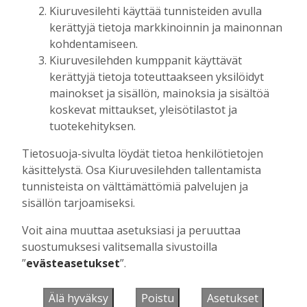
Kiuruvesilehti käyttää tunnisteiden avulla
Tilaajille
kerättyjä tietoja markkinoinnin ja mainonnan
Suvi Louhelainen
29.7.2026
15:35
kohdentamiseen.
Kiuruvesilehden kumppanit käyttävät
kerättyjä tietoja toteuttaakseen yksilöidyt
mainokset ja sisällön, mainoksia ja sisältöä
UUSIMMAT
koskevat mittaukset, yleisötilastot ja
tuotekehityksen.
MIELIPIDE
7.8. 12:26
Terveisiä eduskuntaan
Tietosuoja-sivulta löydät tietoa henkilötietojen
käsittelystä. Osa Kiuruvesilehden tallentamista
Vilho Ruotsalainen
7.8.2026
12:26
tunnisteista on välttämättömiä palvelujen ja
HYVINVOINTIALUE
7.8. 12:00
sisällön tarjoamiseksi.
Kiuruvedelle ja Iisalmeen
ostopalvelulääkäri – tarkoituksena on
Voit aina muuttaa asetuksiasi ja peruuttaa
helpottaa kaupunkien lääkäripulaa
suostumuksesi valitsemalla sivustoilla
Aku Laatikainen
7.8.2026
12:00
”
evästeasetukset
”.
GOLF
7.8. 11:33
Älä hyväksy
Poistu
Asetukset
Golftapahtuma tuotti jälleen komeasti