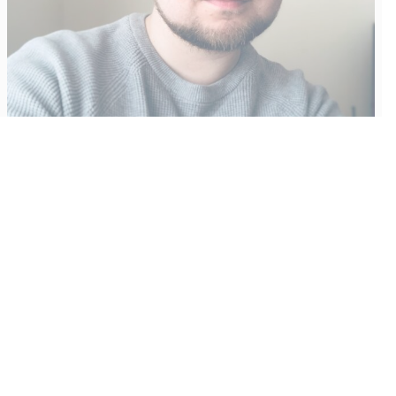
Vähempikin riittäisi?
Aku Laatikainen
31.7.2026
09:00
Tämän vuoden marraskuussa ilmestyy kaikkien aikojen
odotetuin ja ennakkotilatuin, ja hyvin todennäköisesti myös
kaikkien aikojen myydyimmäksi videopeliksi nouseva GTA VI.
Käyntiosoite
:
Kiuruvesi Lehti oy