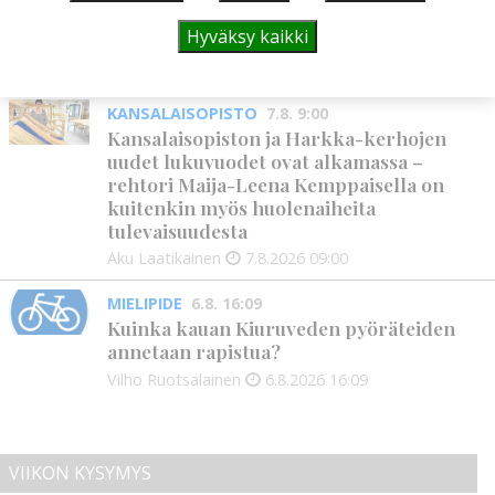
tukea Kiuruveden nuorille – palkittavat
Hyväksy kaikki
julkaistaan loppuvuodesta
Aku Laatikainen
7.8.2026
11:33
KANSALAISOPISTO
7.8. 9:00
Kansalaisopiston ja Harkka-kerhojen
uudet lukuvuodet ovat alkamassa –
rehtori Maija-Leena Kemppaisella on
kuitenkin myös huolenaiheita
tulevaisuudesta
Aku Laatikainen
7.8.2026
09:00
MIELIPIDE
6.8. 16:09
Kuinka kauan Kiuruveden pyöräteiden
annetaan rapistua?
Vilho Ruotsalainen
6.8.2026
16:09
VIIKON KYSYMYS