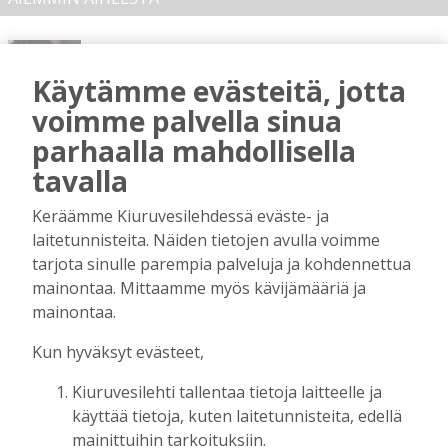
Terveisiä eduskuntaan
Tilaajille
Käytämme evästeitä, jotta
Vilho Ruotsalainen
7.8.2026
12:26
voimme palvella sinua
Kuinka kauan Kiuruveden pyöräteiden
parhaalla mahdollisella
annetaan rapistua?
tavalla
Tilaajille
Vilho Ruotsalainen
6.8.2026
16:09
Keräämme Kiuruvesilehdessä eväste- ja
laitetunnisteita. Näiden tietojen avulla voimme
Leikkausten ja veronkorotusten lisäksi
tarjota sinulle parempia palveluja ja kohdennettua
tarvitaan myös rahanhankkijoita
mainontaa. Mittaamme myös kävijämääriä ja
Tilaajille
mainontaa.
Alli Huovinen
6.8.2026
15:56
Kun hyväksyt evästeet,
Onko Helsinki koko Suomi?
Tilaajille
Kiuruvesilehti tallentaa tietoja laitteelle ja
Vilho Ruotsalainen
29.7.2026
15:40
käyttää tietoja, kuten laitetunnisteita, edellä
mainittuihin tarkoituksiin.
Kunta on asukkaidensa ja kyliensä summa