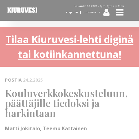
Lauantai 8.8.2026 -
Sylvi, Sylvia ja Silva
KIRJAUDU
LUO TUNNUS
Tilaa Kiuruvesi-lehti diginä
tai kotiinkannettuna!
POSTIA
24.2.2025
Kouluverkkokeskusteluun,
päättäjille tiedoksi ja
harkintaan
Matti Jokitalo, Teemu Kattainen