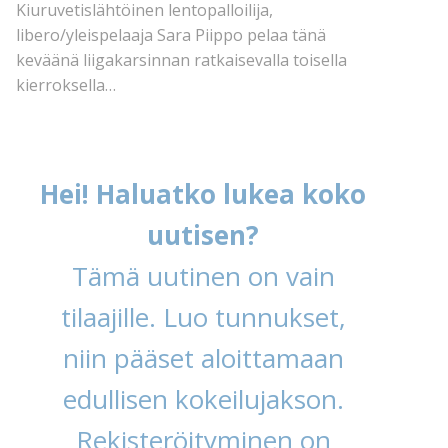
Kiuruvetislähtöinen lentopalloilija,
libero/yleispelaaja Sara Piippo pelaa tänä
keväänä liigakarsinnan ratkaisevalla toisella
kierroksella…
Hei! Haluatko lukea koko
uutisen?
Tämä uutinen on vain
tilaajille. Luo tunnukset,
niin pääset aloittamaan
edullisen kokeilujakson.
Rekisteröityminen on