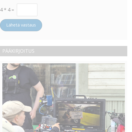
4
*
4
=
Lähetä vastaus
PÄÄKIRJOITUS