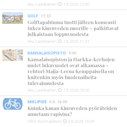
Aku Laatikainen
7.8.2026
12:00
GOLF
11:33
Golftapahtuma tuotti jälleen komeasti
tukea Kiuruveden nuorille – palkittavat
julkaistaan loppuvuodesta
Aku Laatikainen
7.8.2026
11:33
KANSALAISOPISTO
9:00
Kansalaisopiston ja Harkka-kerhojen
uudet lukuvuodet ovat alkamassa –
rehtori Maija-Leena Kemppaisella on
kuitenkin myös huolenaiheita
tulevaisuudesta
Aku Laatikainen
7.8.2026
09:00
MIELIPIDE
6.8. 16:09
Kuinka kauan Kiuruveden pyöräteiden
annetaan rapistua?
Vilho Ruotsalainen
6.8.2026
16:09