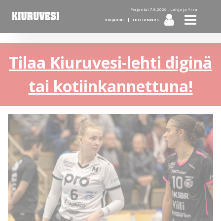
Perjantai 7.8.2026 -
Lahja ja Yrsa
KIRJAUDU
LUO TUNNUS
Tilaa Kiuruvesi-lehti diginä
tai kotiinkannettuna!