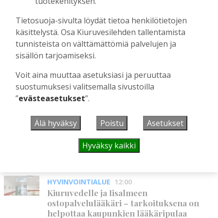
tuotekehityksen.
Aku Laatikainen
3.8.2026
09:19
Tietosuoja-sivulta löydät tietoa henkilötietojen
Kiuruveden Urheilijat vahvalla
käsittelystä. Osa Kiuruvesilehden tallentamista
joukkueella ja mitalitavoittein nuorten
tunnisteista on välttämättömiä palvelujen ja
yleisurheilun SM-kisoihin
sisällön tarjoamiseksi.
Tilaajille
Aku Laatikainen
28.7.2026
11:03
Voit aina muuttaa asetuksiasi ja peruuttaa
suostumuksesi valitsemalla sivustoilla
”
evästeasetukset
”.
UUSIMMAT
Älä hyväksy
Poistu
Asetukset
MIELIPIDE
12:26
Hyväksy kaikki
Terveisiä eduskuntaan
Vilho Ruotsalainen
7.8.2026
12:26
HYVINVOINTIALUE
12:00
Kiuruvedelle ja Iisalmeen
ostopalvelulääkäri – tarkoituksena on
helpottaa kaupunkien lääkäripulaa