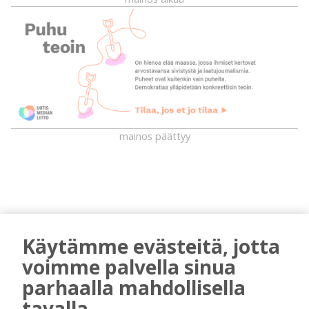
mainos päättyy
Käytämme evästeitä, jotta
voimme palvella sinua
parhaalla mahdollisella
AIEMMIN AIHEESTA
tavalla