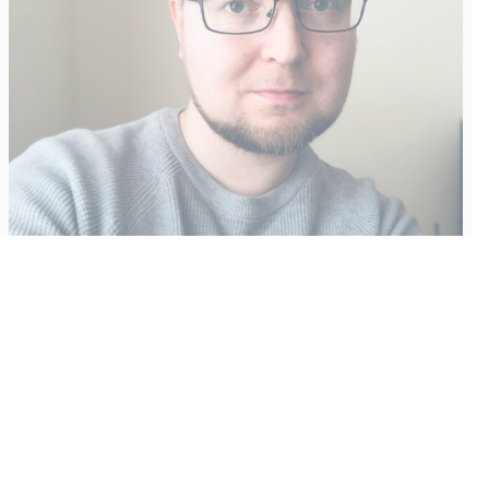
Vähempikin riittäisi?
Aku Laatikainen
31.7.2026
09:00
Tämän vuoden marraskuussa ilmestyy kaikkien aikojen
odotetuin ja ennakkotilatuin, ja hyvin todennäköisesti myös
kaikkien aikojen myydyimmäksi videopeliksi nouseva GTA VI.