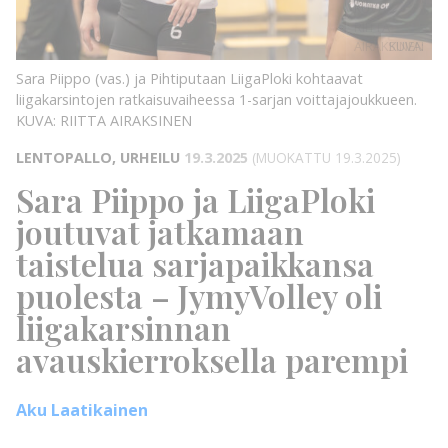
KUVA:
RIITTA
AIRAKSINEN
KUVA:
Sara Piippo (vas.) ja Pihtiputaan LiigaPloki kohtaavat
liigakarsintojen ratkaisuvaiheessa 1-sarjan voittajajoukkueen.
KUVA: RIITTA AIRAKSINEN
LENTOPALLO, URHEILU
19.3.2025
(MUOKATTU 19.3.2025)
Sara Piippo ja LiigaPloki
joutuvat jatkamaan
taistelua sarjapaikkansa
puolesta – JymyVolley oli
liigakarsinnan
avauskierroksella parempi
Aku Laatikainen